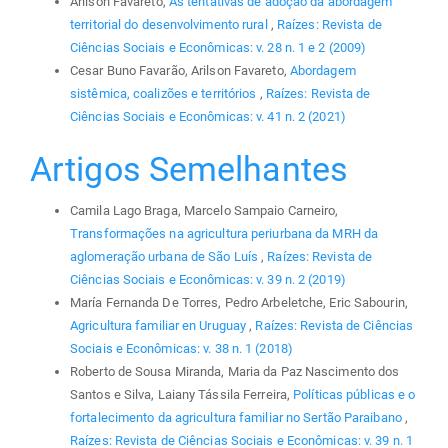
Arilson Favareto,
As tentativas de adoção da abordagem
territorial do desenvolvimento rural
,
Raízes: Revista de
Ciências Sociais e Econômicas: v. 28 n. 1 e 2 (2009)
Cesar Buno Favarão, Arilson Favareto,
Abordagem
sistêmica, coalizões e territórios
,
Raízes: Revista de
Ciências Sociais e Econômicas: v. 41 n. 2 (2021)
Artigos Semelhantes
Camila Lago Braga, Marcelo Sampaio Carneiro,
Transformações na agricultura periurbana da MRH da
aglomeração urbana de São Luís
,
Raízes: Revista de
Ciências Sociais e Econômicas: v. 39 n. 2 (2019)
María Fernanda De Torres, Pedro Arbeletche, Eric Sabourin,
Agricultura familiar en Uruguay
,
Raízes: Revista de Ciências
Sociais e Econômicas: v. 38 n. 1 (2018)
Roberto de Sousa Miranda, Maria da Paz Nascimento dos
Santos e Silva, Laiany Tássila Ferreira,
Políticas públicas e o
fortalecimento da agricultura familiar no Sertão Paraibano
,
Raízes: Revista de Ciências Sociais e Econômicas: v. 39 n. 1