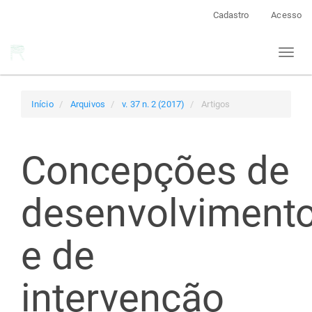
Navegação
Cadastro
Acesso
Principal
Conteúdo
Toggl
principal
naviga
Barra
Lateral
Início
Arquivos
v. 37 n. 2 (2017)
Artigos
Concepções de
desenvolviment
e de
intervenção