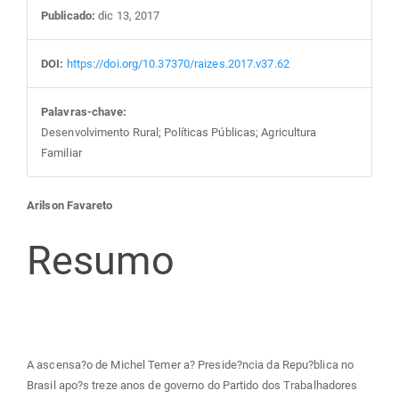
Publicado:
dic 13, 2017
DOI:
https://doi.org/10.37370/raizes.2017.v37.62
Palavras-chave:
Desenvolvimento Rural; Políticas Públicas; Agricultura
Familiar
Conteúdo
Arilson Favareto
do
Resumo
artigo
principal
A ascensa?o de Michel Temer a? Preside?ncia da Repu?blica no
Brasil apo?s treze anos de governo do Partido dos Trabalhadores