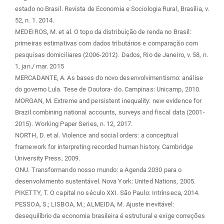
estado no Brasil. Revista de Economia e Sociologia Rural, Brasília, v.
52, n. 1. 2014.
MEDEIROS, M. et al. O topo da distribuição de renda no Brasil:
primeiras estimativas com dados tributários e comparação com
pesquisas domiciliares (2006-2012). Dados, Rio de Janeiro, v. 58, n.
1, jan./ mar. 2015
MERCADANTE, A. As bases do novo desenvolvimentismo: análise
do governo Lula. Tese de Doutora- do. Campinas: Unicamp, 2010.
MORGAN, M. Extreme and persistent inequality: new evidence for
Brazil combining national accounts, surveys and fiscal data (2001-
2015). Working Paper Series, n. 12, 2017.
NORTH, D. et al. Violence and social orders: a conceptual
framework for interpreting recorded human history. Cambridge
University Press, 2009.
ONU. Transformando nosso mundo: a Agenda 2030 para o
desenvolvimento sustentável. Nova York: United Nations, 2005.
PIKETTY, T. O capital no século XXI. São Paulo: Intrínseca, 2014.
PESSOA, S.; LISBOA, M.; ALMEIDA, M. Ajuste inevitável:
desequilíbrio da economia brasileira é estrutural e exige correções