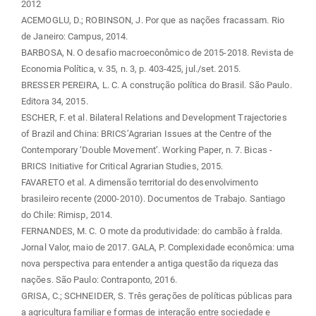
2012
ACEMOGLU, D.; ROBINSON, J. Por que as nações fracassam. Rio
de Janeiro: Campus, 2014.
BARBOSA, N. O desafio macroeconômico de 2015-2018. Revista de
Economia Política, v. 35, n. 3, p. 403-425, jul./set. 2015.
BRESSER PEREIRA, L. C. A construção política do Brasil. São Paulo.
Editora 34, 2015.
ESCHER, F. et al. Bilateral Relations and Development Trajectories
of Brazil and China: BRICS’Agrarian Issues at the Centre of the
Contemporary ‘Double Movement’. Working Paper, n. 7. Bicas -
BRICS Initiative for Critical Agrarian Studies, 2015.
FAVARETO et al. A dimensão territorial do desenvolvimento
brasileiro recente (2000-2010). Documentos de Trabajo. Santiago
do Chile: Rimisp, 2014.
FERNANDES, M. C. O mote da produtividade: do cambão à fralda.
Jornal Valor, maio de 2017. GALA, P. Complexidade econômica: uma
nova perspectiva para entender a antiga questão da riqueza das
nações. São Paulo: Contraponto, 2016.
GRISA, C.; SCHNEIDER, S. Três gerações de políticas públicas para
a agricultura familiar e formas de interação entre sociedade e