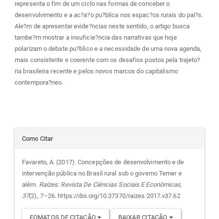
representa o fim de um ciclo nas formas de conceber o
desenvolvimento e a ac?a?o pu?blica nos espac?os rurais do pai?s.
Ale?m de apresentar evide?ncias neste sentido, o artigo busca
tambe?m mostrar a insuficie?ncia das narrativas que hoje
polarizam o debate pu?blico e a necessidade de uma nova agenda,
mais consistente e coerente com os desafios postos pela trajeto?
ria brasileira recente e pelos novos marcos do capitalismo
contempora?neo.
Detalhes
Como Citar
do
Favareto, A. (2017). Concepções de desenvolvimento e de
intervenção pública no Brasil rural sob o governo Temer e
artigo
além.
Raízes: Revista De Ciências Sociais E Econômicas
,
37
(2), 7–26. https://doi.org/10.37370/raizes.2017.v37.62
FOMATOS DE CITAÇÃO
BAIXAR CITAÇÃO