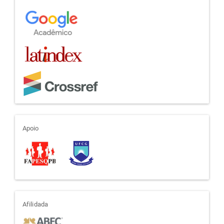
indexadores
apoio
Apoio
afiliada
Afilidada