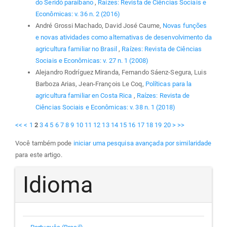
do Seridó paraibano
,
Raízes: Revista de Ciências Sociais e
Econômicas: v. 36 n. 2 (2016)
André Grossi Machado, David José Caume,
Novas funções
e novas atividades como alternativas de desenvolvimento da
agricultura familiar no Brasil
,
Raízes: Revista de Ciências
Sociais e Econômicas: v. 27 n. 1 (2008)
Alejandro Rodríguez Miranda, Fernando Sáenz-Segura, Luis
Barboza Arias, Jean-François Le Coq,
Políticas para la
agricultura familiar en Costa Rica
,
Raízes: Revista de
Ciências Sociais e Econômicas: v. 38 n. 1 (2018)
<<
<
1
2
3
4
5
6
7
8
9
10
11
12
13
14
15
16
17
18
19
20
>
>>
Você também pode
iniciar uma pesquisa avançada por similaridade
para este artigo.
Idioma