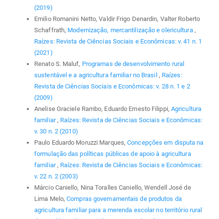
(2019)
Emilio Romanini Netto, Valdir Frigo Denardin, Valter Roberto
Schaffrath,
Modernização, mercantilização e olericultura
,
Raízes: Revista de Ciências Sociais e Econômicas: v. 41 n. 1
(2021)
Renato S. Maluf,
Programas de desenvolvimento rural
sustentável e a agricultura familiar no Brasil
,
Raízes:
Revista de Ciências Sociais e Econômicas: v. 28 n. 1 e 2
(2009)
Anelise Graciele Rambo, Eduardo Ernesto Filippi,
Agricultura
familiar
,
Raízes: Revista de Ciências Sociais e Econômicas:
v. 30 n. 2 (2010)
Paulo Eduardo Moruzzi Marques,
Concepções em disputa na
formulação das políticas públicas de apoio à agricultura
familiar
,
Raízes: Revista de Ciências Sociais e Econômicas:
v. 22 n. 2 (2003)
Márcio Caniello, Nina Toralles Caniello, Wendell José de
Lima Melo,
Compras governamentais de produtos da
agricultura familiar para a merenda escolar no território rural