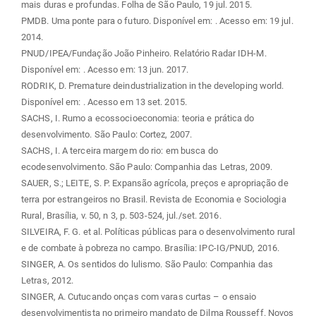
mais duras e profundas. Folha de São Paulo, 19 jul. 2015.
PMDB. Uma ponte para o futuro. Disponível em:
. Acesso em: 19 jul.
2014.
PNUD/IPEA/Fundação João Pinheiro. Relatório Radar IDH-M.
Disponível em:
. Acesso em: 13 jun. 2017.
RODRIK, D. Premature deindustrialization in the developing world.
Disponível em:
. Acesso em 13 set. 2015.
SACHS, I. Rumo a ecossocioeconomia: teoria e prática do
desenvolvimento. São Paulo: Cortez, 2007.
SACHS, I. A terceira margem do rio: em busca do
ecodesenvolvimento. São Paulo: Companhia das Letras, 2009.
SAUER, S.; LEITE, S. P. Expansão agrícola, preços e apropriação de
terra por estrangeiros no Brasil. Revista de Economia e Sociologia
Rural, Brasília, v. 50, n 3, p. 503-524, jul./set. 2016.
SILVEIRA, F. G. et al. Políticas públicas para o desenvolvimento rural
e de combate à pobreza no campo. Brasília: IPC-IG/PNUD, 2016.
SINGER, A. Os sentidos do lulismo. São Paulo: Companhia das
Letras, 2012.
SINGER, A. Cutucando onças com varas curtas – o ensaio
desenvolvimentista no primeiro mandato de Dilma Rousseff. Novos