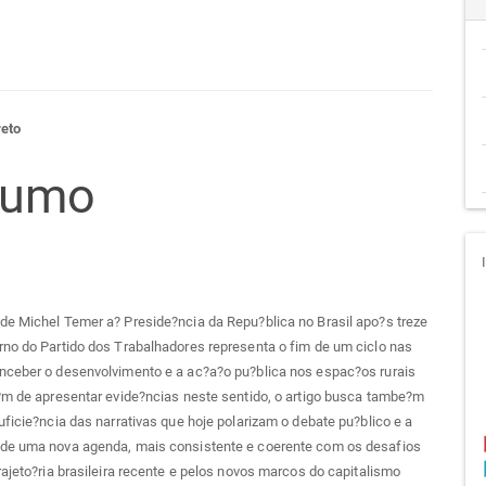
teúdo
reto
sumo
go
cipal
e Michel Temer a? Preside?ncia da Repu?blica no Brasil apo?s treze
no do Partido dos Trabalhadores representa o fim de um ciclo nas
nceber o desenvolvimento e a ac?a?o pu?blica nos espac?os rurais
?m de apresentar evide?ncias neste sentido, o artigo busca tambe?m
uficie?ncia das narrativas que hoje polarizam o debate pu?blico e a
de uma nova agenda, mais consistente e coerente com os desafios
rajeto?ria brasileira recente e pelos novos marcos do capitalismo