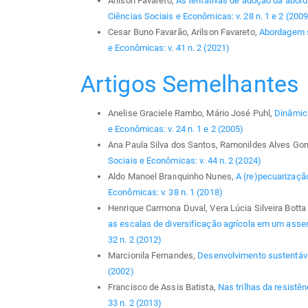
Arilson Favareto,
As tentativas de adoção da abord
Ciências Sociais e Econômicas: v. 28 n. 1 e 2 (2009
Cesar Buno Favarão, Arilson Favareto,
Abordagem si
e Econômicas: v. 41 n. 2 (2021)
Artigos Semelhantes
Anelise Graciele Rambo, Mário José Puhl,
Dinâmica
e Econômicas: v. 24 n. 1 e 2 (2005)
Ana Paula Silva dos Santos, Ramonildes Alves G
Sociais e Econômicas: v. 44 n. 2 (2024)
Aldo Manoel Branquinho Nunes,
A (re)pecuarizaçã
Econômicas: v. 38 n. 1 (2018)
Henrique Carmona Duval, Vera Lúcia Silveira Bott
as escalas de diversificação agrícola em um asse
32 n. 2 (2012)
Marcionila Fernandes,
Desenvolvimento sustentáv
(2002)
Francisco de Assis Batista,
Nas trilhas da resistê
33 n. 2 (2013)