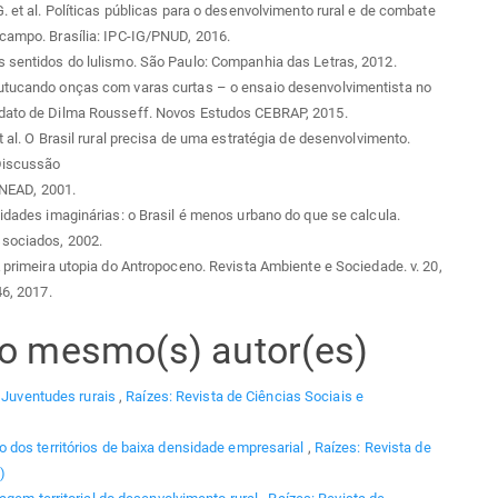
G. et al. Políticas públicas para o desenvolvimento rural e de combate
campo. Brasília: IPC-IG/PNUD, 2016.
 sentidos do lulismo. São Paulo: Companhia das Letras, 2012.
utucando onças com varas curtas – o ensaio desenvolvimentista no
dato de Dilma Rousseff. Novos Estudos CEBRAP, 2015.
et al. O Brasil rural precisa de uma estratégia de desenvolvimento.
Discussão
: NEAD, 2001.
Cidades imaginárias: o Brasil é menos urbano do que se calcula.
sociados, 2002.
A primeira utopia do Antropoceno. Revista Ambiente e Sociedade. v. 20,
46, 2017.
elo mesmo(s) autor(es)
,
Juventudes rurais
,
Raízes: Revista de Ciências Sociais e
dos territórios de baixa densidade empresarial
,
Raízes: Revista de
)