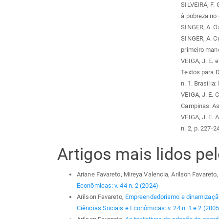
SILVEIRA, F. 
à pobreza no 
SINGER, A. Os
SINGER, A. C
primeiro man
VEIGA, J. E. 
Textos para 
n. 1. Brasília
VEIGA, J. E. 
Campinas: As
VEIGA, J. E. 
n. 2, p. 227-2
Artigos mais lidos p
Ariane Favareto, Mireya Valencia, Arilson Favareto
Econômicas: v. 44 n. 2 (2024)
Arilson Favareto,
Empreendedorismo e dinamização 
Ciências Sociais e Econômicas: v. 24 n. 1 e 2 (2005