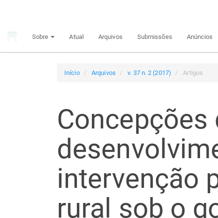
Navegação
Principal
Conteúdo
Sobre
Atual
Arquivos
Submissões
Anúncios
principal
Barra
Lateral
Início
Arquivos
v. 37 n. 2 (2017)
Artigos
Concepções 
desenvolvime
intervenção p
rural sob o 