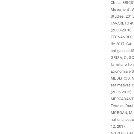
China: BRICS’
Movement’. Wor
Studies, 2015
FAVARETO et a
(2000-2010). 
FERNANDES, M.
de 2017. GAL
antiga questã
GRISA, C.; SC
familiar e fo
Economia e Soc
MEDEIROS, M. 
estimativas 
(2006-2012). D
MERCADANTE, 
Tese de Dout
MORGAN, M. Ex
national acco
12, 2017.
NORTH, D. et 