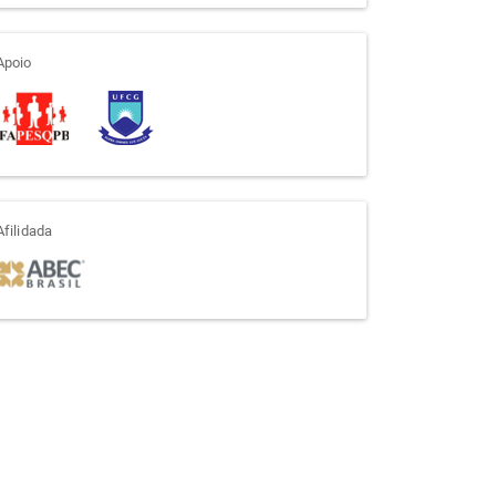
apoio
Apoio
afiliada
Afilidada