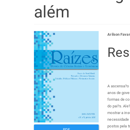
além
Barra
Con
Arilson Fava
lateral
do
Re
de
arti
artigos
prin
A ascensa?o d
anos de gover
formas de co
do pai?s. Ale
mostrar a ins
necessidade 
postos pela t
PDF