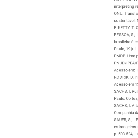
interpreting 
ONU. Transfo
sustentável. 
PIKETTY, T. O
PESSOA, S.; L
brasileira é 
Paulo, 19 jul.
PMDB. Uma po
PNUD/IPEA/Fu
Acesso em: 1
RODRIK, D. Pr
Acesso em 13
SACHS, I. Ru
Paulo: Cortez
SACHS, I. A 
Companhia da
SAUER, S.; LE
estrangeiros n
p. 503-524, ju