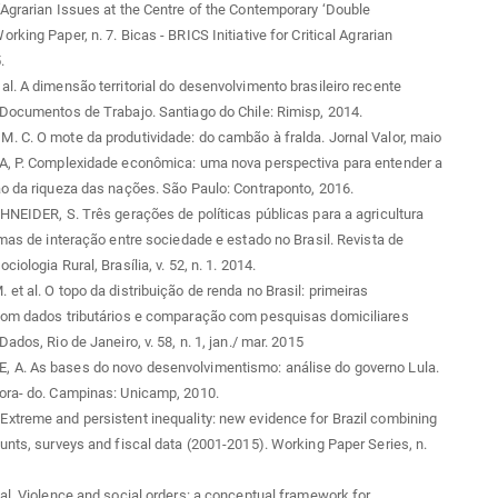
Agrarian Issues at the Centre of the Contemporary ‘Double
king Paper, n. 7. Bicas - BRICS Initiative for Critical Agrarian
.
l. A dimensão territorial do desenvolvimento brasileiro recente
Documentos de Trabajo. Santiago do Chile: Rimisp, 2014.
 C. O mote da produtividade: do cambão à fralda. Jornal Valor, maio
A, P. Complexidade econômica: uma nova perspectiva para entender a
o da riqueza das nações. São Paulo: Contraponto, 2016.
HNEIDER, S. Três gerações de políticas públicas para a agricultura
rmas de interação entre sociedade e estado no Brasil. Revista de
iologia Rural, Brasília, v. 52, n. 1. 2014.
et al. O topo da distribuição de renda no Brasil: primeiras
com dados tributários e comparação com pesquisas domiciliares
ados, Rio de Janeiro, v. 58, n. 1, jan./ mar. 2015
A. As bases do novo desenvolvimentismo: análise do governo Lula.
ora- do. Campinas: Unicamp, 2010.
treme and persistent inequality: new evidence for Brazil combining
unts, surveys and fiscal data (2001-2015). Working Paper Series, n.
al. Violence and social orders: a conceptual framework for