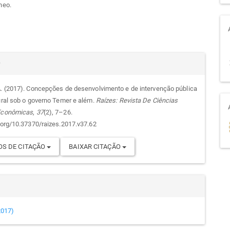
neo.
alhes
r
A. (2017). Concepções de desenvolvimento e de intervenção pública
rural sob o governo Temer e além.
Raízes: Revista De Ciências
go
 Econômicas
,
37
(2), 7–26.
i.org/10.37370/raizes.2017.v37.62
S DE CITAÇÃO
BAIXAR CITAÇÃO
(2017)