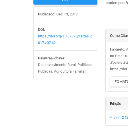
contempora?
Publicado:
Dec 13, 2017
DOI:
Det
Como Cita
https://doi.org/10.37370/raizes.2
017.v37.62
do
Favareto, 
no Brasil 
Palavras-chave:
arti
Sociais E
Desenvolvimento Rural; Políticas
https://do
Públicas; Agricultura Familiar
FOMATO
Edição
v. 37 n. 2 