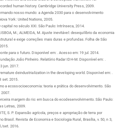
recorded human history. Cambridge University Press, 2009.
rmando nosso mundo: a Agenda 2030 para o desenvolvimento
Nova York: United Nations, 2005.
 capital no século XXI. São Paulo: Intrínseca, 2014.
ISBOA, M.; ALMEIDA, M. Ajuste inevitável: desequilíbrio da economia
estrutural e exige correções mais duras e profundas. Folha de São
 2015.
nte para o futuro. Disponível em:
. Acesso em: 19 jul. 2014.
ndação João Pinheiro. Relatório Radar IDH-M. Disponível em:
.
3 jun. 2017.
emature deindustrialization in the developing world. Disponível em:
.
 set. 2015.
mo a ecossocioeconomia: teoria e prática do desenvolvimento. São
, 2007.
terceira margem do rio: em busca do ecodesenvolvimento. São Paulo:
s Letras, 2009.
ITE, S. P. Expansão agrícola, preços e apropriação de terra por
o Brasil. Revista de Economia e Sociologia Rural, Brasília, v. 50, n 3,
l./set. 2016.