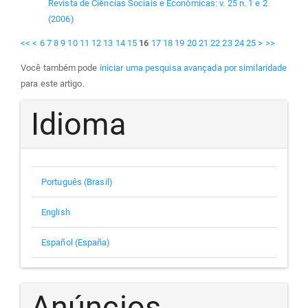
Revista de Ciências Sociais e Econômicas: v. 25 n. 1 e 2
(2006)
<<
<
6
7
8
9
10
11
12
13
14
15
16
17
18
19
20
21
22
23
24
25
>
>>
Você também pode
iniciar uma pesquisa avançada por similaridade
para este artigo.
Idioma
Português (Brasil)
English
Español (España)
Anúncios