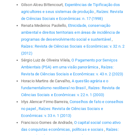
Gilson Alceu Bittencourt,
Experiências de Tipificação dos
agricultores e seus sistemas de produção
,
Raízes: Revista
de Ciências Sociais e Econômicas: n. 17 (1998)
Renata Medeiros Paoliello,
Etnicidade, conservação
ambiental e direitos territoriais em áreas de incidência de
programas de desenvolvimento social e sustentável
,
Raízes: Revista de Ciências Sociais e Econômicas: v. 32 n. 2
(2012)
Sérgio Luiz de Oliveira Vilela,
O Pagamento por Serviços
Ambientais (PSA) em uma visão panorâmica
,
Raízes:
Revista de Ciências Sociais e Econômicas: v. 43 n. 2 (2023)
Horacio Martins de Carvalho,
A questão agrária e o
fundamentalismo neoliberal no Brasil
,
Raízes: Revista de
Ciências Sociais e Econômicas: v. 22 n. 1 (2003)
Irlys Alencar Firmo Barreira,
Conselhos de fato e conselhos
no papel
,
Raízes: Revista de Ciências Sociais e
Econômicas: v. 33 n. 1 (2013)
Francisco Gomes de Andrade,
O capital social como ativo
das conquistas econômicas, políticas e sociais
,
Raízes: