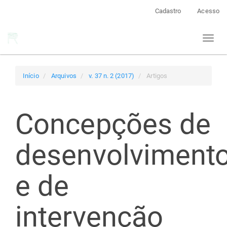
Navegação
Cadastro
Acesso
Principal
Conteúdo
Toggl
principal
naviga
Barra
Lateral
Início
Arquivos
v. 37 n. 2 (2017)
Artigos
Concepções de
desenvolviment
e de
intervenção