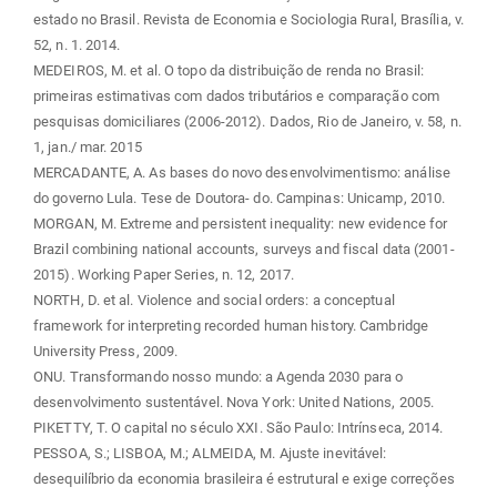
estado no Brasil. Revista de Economia e Sociologia Rural, Brasília, v.
52, n. 1. 2014.
MEDEIROS, M. et al. O topo da distribuição de renda no Brasil:
primeiras estimativas com dados tributários e comparação com
pesquisas domiciliares (2006-2012). Dados, Rio de Janeiro, v. 58, n.
1, jan./ mar. 2015
MERCADANTE, A. As bases do novo desenvolvimentismo: análise
do governo Lula. Tese de Doutora- do. Campinas: Unicamp, 2010.
MORGAN, M. Extreme and persistent inequality: new evidence for
Brazil combining national accounts, surveys and fiscal data (2001-
2015). Working Paper Series, n. 12, 2017.
NORTH, D. et al. Violence and social orders: a conceptual
framework for interpreting recorded human history. Cambridge
University Press, 2009.
ONU. Transformando nosso mundo: a Agenda 2030 para o
desenvolvimento sustentável. Nova York: United Nations, 2005.
PIKETTY, T. O capital no século XXI. São Paulo: Intrínseca, 2014.
PESSOA, S.; LISBOA, M.; ALMEIDA, M. Ajuste inevitável:
desequilíbrio da economia brasileira é estrutural e exige correções