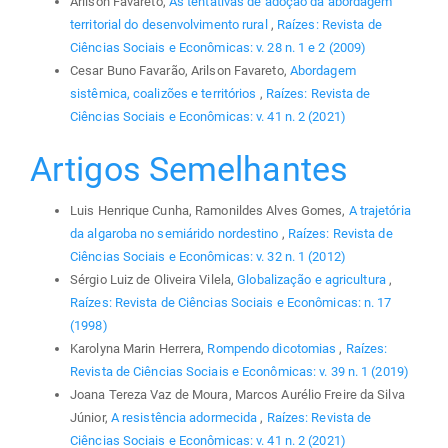
Arilson Favareto,
As tentativas de adoção da abordagem
territorial do desenvolvimento rural
,
Raízes: Revista de
Ciências Sociais e Econômicas: v. 28 n. 1 e 2 (2009)
Cesar Buno Favarão, Arilson Favareto,
Abordagem
sistêmica, coalizões e territórios
,
Raízes: Revista de
Ciências Sociais e Econômicas: v. 41 n. 2 (2021)
Artigos Semelhantes
Luis Henrique Cunha, Ramonildes Alves Gomes,
A trajetória
da algaroba no semiárido nordestino
,
Raízes: Revista de
Ciências Sociais e Econômicas: v. 32 n. 1 (2012)
Sérgio Luiz de Oliveira Vilela,
Globalização e agricultura
,
Raízes: Revista de Ciências Sociais e Econômicas: n. 17
(1998)
Karolyna Marin Herrera,
Rompendo dicotomias
,
Raízes:
Revista de Ciências Sociais e Econômicas: v. 39 n. 1 (2019)
Joana Tereza Vaz de Moura, Marcos Aurélio Freire da Silva
Júnior,
A resistência adormecida
,
Raízes: Revista de
Ciências Sociais e Econômicas: v. 41 n. 2 (2021)