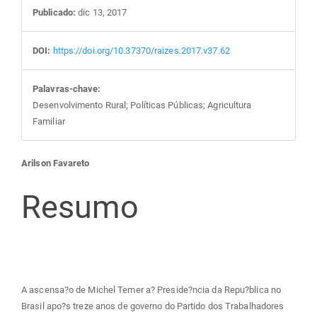
Publicado:
dic 13, 2017
DOI:
https://doi.org/10.37370/raizes.2017.v37.62
Palavras-chave:
Desenvolvimento Rural; Políticas Públicas; Agricultura
Familiar
Conteúdo
Arilson Favareto
do
Resumo
artigo
principal
A ascensa?o de Michel Temer a? Preside?ncia da Repu?blica no
Brasil apo?s treze anos de governo do Partido dos Trabalhadores