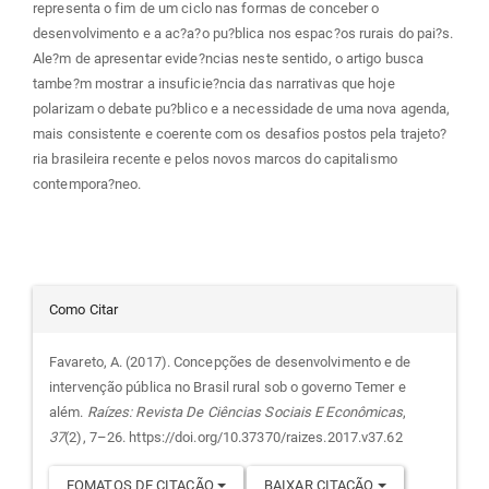
representa o fim de um ciclo nas formas de conceber o
desenvolvimento e a ac?a?o pu?blica nos espac?os rurais do pai?s.
Ale?m de apresentar evide?ncias neste sentido, o artigo busca
tambe?m mostrar a insuficie?ncia das narrativas que hoje
polarizam o debate pu?blico e a necessidade de uma nova agenda,
mais consistente e coerente com os desafios postos pela trajeto?
ria brasileira recente e pelos novos marcos do capitalismo
contempora?neo.
Detalhes
Como Citar
do
Favareto, A. (2017). Concepções de desenvolvimento e de
intervenção pública no Brasil rural sob o governo Temer e
artigo
além.
Raízes: Revista De Ciências Sociais E Econômicas
,
37
(2), 7–26. https://doi.org/10.37370/raizes.2017.v37.62
FOMATOS DE CITAÇÃO
BAIXAR CITAÇÃO