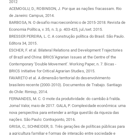
2012
ACEMOGLU, D.; ROBINSON, J. Por que as nações fracassam. Rio
de Janeiro: Campus, 2014.
BARBOSA, N. O desafio macroeconômico de 2015-2018. Revista de
Economia Política, v. 35, n. 3, p. 403-425, jul./set. 2015.
BRESSER PEREIRA, L. C. A construção política do Brasil. São Paulo.
Editora 34, 2015.
ESCHER, F. et al. Bilateral Relations and Development Trajectories
of Brazil and China: BRICS’Agrarian Issues at the Centre of the
Contemporary ‘Double Movement’. Working Paper, n. 7. Bicas -
BRICS Initiative for Critical Agrarian Studies, 2015.
FAVARETO et al. A dimensão territorial do desenvolvimento
brasileiro recente (2000-2010). Documentos de Trabajo. Santiago
do Chile: Rimisp, 2014.
FERNANDES, M. C. O mote da produtividade: do cambão à fralda.
Jornal Valor, maio de 2017. GALA, P. Complexidade econômica: uma
nova perspectiva para entender a antiga questão da riqueza das
nações. São Paulo: Contraponto, 2016.
GRISA, C.; SCHNEIDER, S. Três gerações de políticas públicas para
a agricultura familiar e formas de interação entre sociedade e