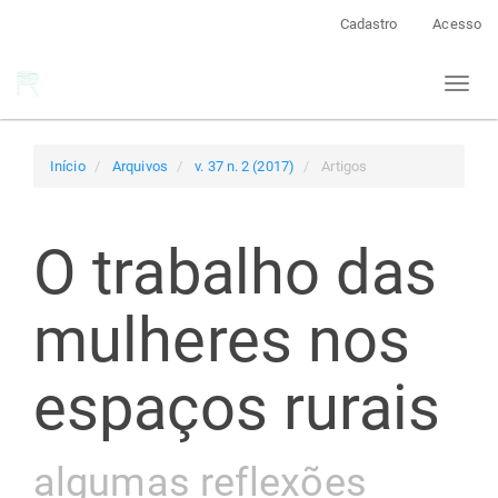
Navegação
Cadastro
Acesso
Principal
Conteúdo
Toggl
principal
naviga
Barra
Lateral
Início
Arquivos
v. 37 n. 2 (2017)
Artigos
O trabalho das
mulheres nos
espaços rurais
algumas reflexões