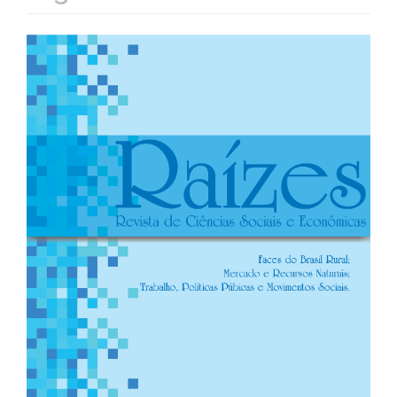
Barra
lateral
de
artigos