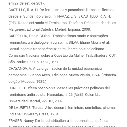
em 29 de set. de 2017.
CASTILLO, R. A. H. De feminismos y poscolonialismos: reflexiones
desde el Sur del Río Bravo. In: NAVAZ, L. S. y CASTILLO, R. A. H.
(Ed.). Descolonizando el Feminismo: Teorías y Prácticas desde los
Márgenes. Editorial Cátedra; Madrid, España, 2008.
CAPPELLIN, Paola Giulani. Trabalhadoras rurais e aspirações
feministas: um diálogo em curso. In: SILVA, Eliane Moura et al.
Camuflagem e transparência: as mulheres no sindicalismo.
Comissão Nacional sobre a Questão da Mulher Trabalhadora. CUT.
São Paulo: 1990. p. 17-20, 1990.
CHAYANOV, A. V. La organización de Ia unidad económica
campesina. Buenos Aires, Ediciones Nueva Visión, 1974. (Primeira
edição, Moscou, 1925.)
CURIEL, O. Crítica poscolonial desde las prácticas políticas del
feminismo antirracista. Nómadas, n. 26 (Abril). Colombia:
Universidad Central, 92-101, 2007.
DE LAURETIS, Tereza. Alice doesn’t: feminism, semiotics, cinema.
Indiana: University Press, 1984.
FRASER, Nancy. De la redistribution a la reconnaissance? Les