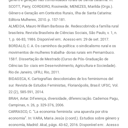
SCOTT, Parry; CORDEIRO, Rosineide; MENEZES, Marilda (Orgs.).
Gênero e Geração em Contextos Rurais, Ilha de Santa Catarina:
Editora Mulheres, 2010. p. 157-181.
ALMEIDA, Mauro William Barbosa de. Redescobrindo a família rural
brasileira. Revista Brasileira de Ciências Sociais, São Paulo, v. 1, n.
1, p. 66-83, 1986. Disponível em:
. Acesso em: 29 de set. 2017.
BORDALO, C. A. Os caminhos da política: o sindicalismo rural e os
movimentos de mulheres trabalha- doras rurais em Pernambuco.
158 f. Dissertação de Mestrado (Curso de Pós-Graduação de
Ciências So- ciais em Desenvolvimento, Agricultura e Sociedade).
Rio de Janeiro, UFRJ, Rio, 2011.
BIDASECA, K. Cartografías descoloniales de los feminismos del
sur. Revista de Estudos Feministas, Florianópolis, Brasil: UFSC, Vol.
22 (2), 585-591, 2014.
BRAH, Avtar. Diferença, diversidade, diferenciação. Cadernos Pagu,
Campinas, n. 26, p. 329-376, 2006.
CARRASCO, C. “La economia feminista: una apuesta por otra
economia”. In: VARA, Maria Jesús (coord.). Estudios sobre género y
economía, Madrid: Akal, págs. 43-62, 2016. Disponível em:
. Acesso