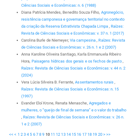
Ciências Sociais e Econômicas: n. 6 (1988)
Diana Patrícia Mendes, Benedito Souza Filho,
Agronegócio,
resistência camponesa e governança territorial no contexto
da criação da Reserva Extrativista Chapada Limpa
,
Raízes:
Revista de Ciências Sociais e Econômicas: v. 37 n. 1 (2017)
Carolina Burle de Niemeyer,
Via campesina
,
Raízes: Revista
de Ciências Sociais e Econômicas: v. 26 n. 1 e 2 (2007)
Anna Karoline Oliveira Santiago, Karla Emmanuela Ribeiro
Hora,
Paisagens hídricas dos gerais e os fechos de pasto
,
Raízes: Revista de Ciências Sociais e Econômicas: v. 44 n. 2
(2024)
Vera Lúcia Silveira B. Ferrante,
Assentamentos rurais
,
Raízes: Revista de Ciências Sociais e Econômicas: n. 15
(1997)
Evander Eloí Krone, Renata Menasche,
Agregados e
mulheres, o “queijo de final de semana” e o valor do trabalho
,
Raízes: Revista de Ciências Sociais e Econômicas: v. 26 n.
1 e 2 (2007)
<<
<
1
2
3
4
5
6
7
8
9
10
11
12
13
14
15
16
17
18
19
20
>
>>