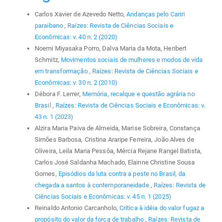
Carlos Xavier de Azevedo Netto,
Andanças pelo Cariri
paraibano
,
Raízes: Revista de Ciências Sociais e
Econômicas: v. 40 n. 2 (2020)
Noemi Miyasaka Porro, Dalva Maria da Mota, Heribert
Schmitz,
Movimentos sociais de mulheres e modos de vida
em transformação
,
Raízes: Revista de Ciências Sociais e
Econômicas: v. 30 n. 2 (2010)
Débora F. Lerrer,
Memória, recalque e questão agrária no
Brasil
,
Raízes: Revista de Ciências Sociais e Econômicas: v.
43 n. 1 (2023)
Alzira Maria Paiva de Almeida, Marise Sobreira, Constança
Simões Barbosa, Cristina Araripe Ferreira, João Alves de
Oliveira, Leila Maria Pessôa, Mércia Rejane Rangel Batista,
Carlos José Saldanha Machado, Elainne Christine Sousa
Gomes,
Episódios da luta contra a peste no Brasil, da
chegada a santos à contemporaneidade
,
Raízes: Revista de
Ciências Sociais e Econômicas: v. 45 n. 1 (2025)
Reinaldo Antonio Carcanholo,
Crítica à idéia do valor fugaz a
propósito do valor da força de trabalho
,
Raízes: Revista de