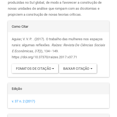
produzidas no Sul global, de modo a favorecer a construção de
novas unidades de análise que rompam com as dicotomias e
propiciem a construção de novas teorias críticas.
Detalhes
Como Citar
do
Aguiar, V. V. P. . (2017). O trabalho das mulheres nos espaços
rurais: algumas reflexões.
Raízes: Revista De Ciências Sociais
artigo
E Econômicas
,
37
(2), 134–149.
https://doi.org/10.37370/raizes.2017.v37.71
FOMATOS DE CITAÇÃO
BAIXAR CITAÇÃO
Edição
v. 37 n. 2 (2017)