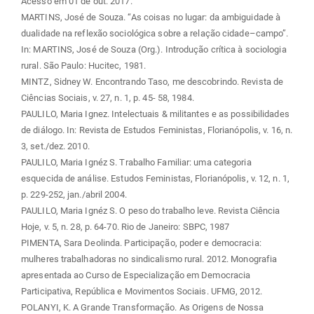
Acesso em 01 de out. 2017.
MARTINS, José de Souza. “As coisas no lugar: da ambiguidade à
dualidade na reflexão sociológica sobre a relação cidade–campo”.
In: MARTINS, José de Souza (Org.). Introdução crítica à sociologia
rural. São Paulo: Hucitec, 1981.
MINTZ, Sidney W. Encontrando Taso, me descobrindo. Revista de
Ciências Sociais, v. 27, n. 1, p. 45- 58, 1984.
PAULILO, Maria Ignez. Intelectuais & militantes e as possibilidades
de diálogo. In: Revista de Estudos Feministas, Florianópolis, v. 16, n.
3, set./dez. 2010.
PAULILO, Maria Ignéz S. Trabalho Familiar: uma categoria
esquecida de análise. Estudos Feministas, Florianópolis, v. 12, n. 1,
p. 229-252, jan./abril 2004.
PAULILO, Maria Ignéz S. O peso do trabalho leve. Revista Ciência
Hoje, v. 5, n. 28, p. 64-70. Rio de Janeiro: SBPC, 1987
PIMENTA, Sara Deolinda. Participação, poder e democracia:
mulheres trabalhadoras no sindicalismo rural. 2012. Monografia
apresentada ao Curso de Especialização em Democracia
Participativa, República e Movimentos Sociais. UFMG, 2012.
POLANYI, K. A Grande Transformação. As Origens de Nossa