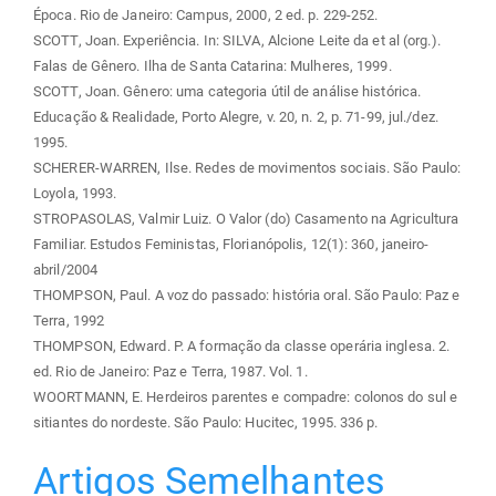
Época. Rio de Janeiro: Campus, 2000, 2 ed. p. 229-252.
SCOTT, Joan. Experiência. In: SILVA, Alcione Leite da et al (org.).
Falas de Gênero. Ilha de Santa Catarina: Mulheres, 1999.
SCOTT, Joan. Gênero: uma categoria útil de análise histórica.
Educação & Realidade, Porto Alegre, v. 20, n. 2, p. 71-99, jul./dez.
1995.
SCHERER-WARREN, Ilse. Redes de movimentos sociais. São Paulo:
Loyola, 1993.
STROPASOLAS, Valmir Luiz. O Valor (do) Casamento na Agricultura
Familiar. Estudos Feministas, Florianópolis, 12(1): 360, janeiro-
abril/2004
THOMPSON, Paul. A voz do passado: história oral. São Paulo: Paz e
Terra, 1992
THOMPSON, Edward. P. A formação da classe operária inglesa. 2.
ed. Rio de Janeiro: Paz e Terra, 1987. Vol. 1.
WOORTMANN, E. Herdeiros parentes e compadre: colonos do sul e
sitiantes do nordeste. São Paulo: Hucitec, 1995. 336 p.
Artigos Semelhantes