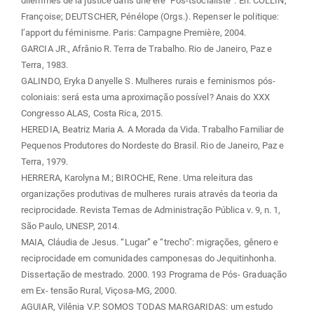
dilemmes de la justice dans une ère ‘Pos-tsocialiste”. En: COLLIN,
Françoise; DEUTSCHER, Pénélope (Orgs.). Repenser le politique:
l’apport du féminisme. Paris: Campagne Première, 2004.
GARCIA JR., Afrânio R. Terra de Trabalho. Rio de Janeiro, Paz e
Terra, 1983.
GALINDO, Eryka Danyelle S. Mulheres rurais e feminismos pós-
coloniais: será esta uma aproximação possível? Anais do XXX
Congresso ALAS, Costa Rica, 2015.
HEREDIA, Beatriz Maria A. A Morada da Vida. Trabalho Familiar de
Pequenos Produtores do Nordeste do Brasil. Rio de Janeiro, Paz e
Terra, 1979.
HERRERA, Karolyna M.; BIROCHE, Rene. Uma releitura das
organizações produtivas de mulheres rurais através da teoria da
reciprocidade. Revista Temas de Administração Pública v. 9, n. 1,
São Paulo, UNESP, 2014.
MAIA, Cláudia de Jesus. “Lugar” e “trecho”: migrações, gênero e
reciprocidade em comunidades camponesas do Jequitinhonha.
Dissertação de mestrado. 2000. 193 Programa de Pós- Graduação
em Ex- tensão Rural, Viçosa-MG, 2000.
AGUIAR, Vilênia V.P. SOMOS TODAS MARGARIDAS: um estudo