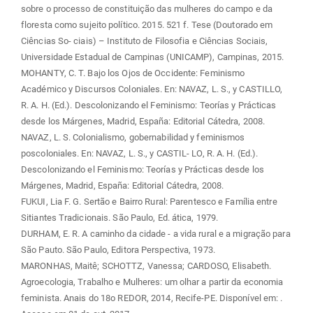
sobre o processo de constituição das mulheres do campo e da
floresta como sujeito político. 2015. 521 f. Tese (Doutorado em
Ciências So- ciais) – Instituto de Filosofia e Ciências Sociais,
Universidade Estadual de Campinas (UNICAMP), Campinas, 2015.
MOHANTY, C. T. Bajo los Ojos de Occidente: Feminismo
Académico y Discursos Coloniales. En: NAVAZ, L. S., y CASTILLO,
R. A. H. (Ed.). Descolonizando el Feminismo: Teorías y Prácticas
desde los Márgenes, Madrid, España: Editorial Cátedra, 2008.
NAVAZ, L. S. Colonialismo, gobernabilidad y feminismos
poscoloniales. En: NAVAZ, L. S., y CASTIL- LO, R. A. H. (Ed.).
Descolonizando el Feminismo: Teorías y Prácticas desde los
Márgenes, Madrid, España: Editorial Cátedra, 2008.
FUKUI, Lia F. G. Sertão e Bairro Rural: Parentesco e Família entre
Sitiantes Tradicionais. São Paulo, Ed. ática, 1979.
DURHAM, E. R. A caminho da cidade - a vida rural e a migração para
São Pauto. São Paulo, Editora Perspectiva, 1973.
MARONHAS, Maitê; SCHOTTZ, Vanessa; CARDOSO, Elisabeth.
Agroecologia, Trabalho e Mulheres: um olhar a partir da economia
feminista. Anais do 18o REDOR, 2014, Recife-PE. Disponível em:
.