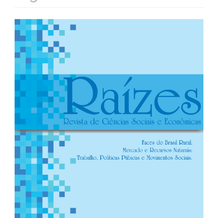
Barra
lateral
de
artigos