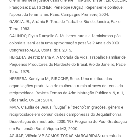
dilemmes de la justice dans une ère ‘Pos-tsocialiste”. En: COLLIN,
Françoise; DEUTSCHER, Pénélope (Orgs.). Repenser le politique:
l’apport du féminisme. Paris: Campagne Première, 2004.
GARCIA JR., Afrânio R. Terra de Trabalho. Rio de Janeiro, Paz e
Terra, 1983.
GALINDO, Eryka Danyelle S. Mulheres rurais e feminismos pós-
coloniais: será esta uma aproximação possível? Anais do XXX
Congresso ALAS, Costa Rica, 2015.
HEREDIA, Beatriz Maria A. A Morada da Vida. Trabalho Familiar de
Pequenos Produtores do Nordeste do Brasil. Rio de Janeiro, Paz e
Terra, 1979.
HERRERA, Karolyna M.; BIROCHE, Rene. Uma releitura das
organizações produtivas de mulheres rurais através da teoria da
reciprocidade. Revista Temas de Administração Pública v. 9, n. 1,
São Paulo, UNESP, 2014.
MAIA, Cláudia de Jesus. “Lugar” e “trecho”: migrações, gênero e
reciprocidade em comunidades camponesas do Jequitinhonha.
Dissertação de mestrado. 2000. 193 Programa de Pós- Graduação
em Ex- tensão Rural, Viçosa-MG, 2000.
AGUIAR, Vilênia V.P. SOMOS TODAS MARGARIDAS: um estudo