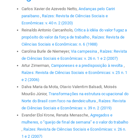
Carlos Xavier de Azevedo Netto,
Andanças pelo Cariri
paraibano
,
Raízes: Revista de Ciências Sociais e
Econômicas: v. 40 n. 2 (2020)
Reinaldo Antonio Carcanholo,
Crítica à idéia do valor fugaz a
propósito do valor da força de trabalho
,
Raízes: Revista de
Ciências Sociais e Econômicas: n. 6 (1988)
Carolina Burle de Niemeyer,
Via campesina
,
Raízes: Revista
de Ciências Sociais e Econômicas: v. 26 n. 1 e 2 (2007)
Artur Zimerman,
Camponeses e a predisposição à revolta
,
Raízes: Revista de Ciências Sociais e Econômicas: v. 25 n. 1
e 2 (2006)
Dalva Maria da Mota, Otavio Valentim Balsadi, Moisés
Mourão Júnior,
Transformações na estrutura ocupacional do
Norte do Brasil com foco na dendeicultura
,
Raízes: Revista
de Ciências Sociais e Econômicas: v. 39 n. 2 (2019)
Evander Eloí Krone, Renata Menasche,
Agregados e
mulheres, o “queijo de final de semana” e o valor do trabalho
,
Raízes: Revista de Ciências Sociais e Econômicas: v. 26 n.
1 e 2 (2007)