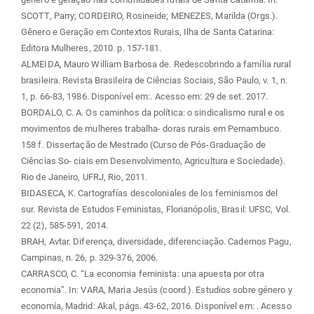
SCOTT, Parry; CORDEIRO, Rosineide; MENEZES, Marilda (Orgs.).
Gênero e Geração em Contextos Rurais, Ilha de Santa Catarina:
Editora Mulheres, 2010. p. 157-181.
ALMEIDA, Mauro William Barbosa de. Redescobrindo a família rural
brasileira. Revista Brasileira de Ciências Sociais, São Paulo, v. 1, n.
1, p. 66-83, 1986. Disponível em:
. Acesso em: 29 de set. 2017.
BORDALO, C. A. Os caminhos da política: o sindicalismo rural e os
movimentos de mulheres trabalha- doras rurais em Pernambuco.
158 f. Dissertação de Mestrado (Curso de Pós-Graduação de
Ciências So- ciais em Desenvolvimento, Agricultura e Sociedade).
Rio de Janeiro, UFRJ, Rio, 2011.
BIDASECA, K. Cartografías descoloniales de los feminismos del
sur. Revista de Estudos Feministas, Florianópolis, Brasil: UFSC, Vol.
22 (2), 585-591, 2014.
BRAH, Avtar. Diferença, diversidade, diferenciação. Cadernos Pagu,
Campinas, n. 26, p. 329-376, 2006.
CARRASCO, C. “La economia feminista: una apuesta por otra
economia”. In: VARA, Maria Jesús (coord.). Estudios sobre género y
economía, Madrid: Akal, págs. 43-62, 2016. Disponível em:
. Acesso