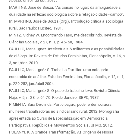
Acesso em 01 de out. 2017.
MARTINS, José de Souza. “As coisas no lugar: da ambiguidade à
dualidade na reflexão sociológica sobre a relação cidade–campo”.
In: MARTINS, José de Souza (Org.). Introdução crítica à sociologia
rural. São Paulo: Hucitec, 1981.
MINTZ, Sidney W. Encontrando Taso, me descobrindo. Revista de
Ciências Sociais, v. 27, n. 1, p. 45- 58, 1984.
PAULILO, Maria Ignez. Intelectuais & militantes e as possibilidades
de diálogo. In: Revista de Estudos Feministas, Florianópolis, v. 16, n.
3, set./dez. 2010.
PAULILO, Maria Ignéz S. Trabalho Familiar: uma categoria
esquecida de análise. Estudos Feministas, Florianópolis, v. 12, n. 1,
p. 229-252, jan./abril 2004.
PAULILO, Maria Ignéz S. O peso do trabalho leve. Revista Ciência
Hoje, v. 5, n. 28, p. 64-70. Rio de Janeiro: SBPC, 1987
PIMENTA, Sara Deolinda. Participação, poder e democracia:
mulheres trabalhadoras no sindicalismo rural. 2012. Monografia
apresentada ao Curso de Especialização em Democracia
Participativa, República e Movimentos Sociais. UFMG, 2012.
POLANYI, K. A Grande Transformação. As Origens de Nossa