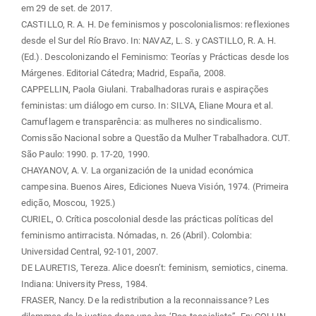
em 29 de set. de 2017.
CASTILLO, R. A. H. De feminismos y poscolonialismos: reflexiones
desde el Sur del Río Bravo. In: NAVAZ, L. S. y CASTILLO, R. A. H.
(Ed.). Descolonizando el Feminismo: Teorías y Prácticas desde los
Márgenes. Editorial Cátedra; Madrid, España, 2008.
CAPPELLIN, Paola Giulani. Trabalhadoras rurais e aspirações
feministas: um diálogo em curso. In: SILVA, Eliane Moura et al.
Camuflagem e transparência: as mulheres no sindicalismo.
Comissão Nacional sobre a Questão da Mulher Trabalhadora. CUT.
São Paulo: 1990. p. 17-20, 1990.
CHAYANOV, A. V. La organización de Ia unidad económica
campesina. Buenos Aires, Ediciones Nueva Visión, 1974. (Primeira
edição, Moscou, 1925.)
CURIEL, O. Crítica poscolonial desde las prácticas políticas del
feminismo antirracista. Nómadas, n. 26 (Abril). Colombia:
Universidad Central, 92-101, 2007.
DE LAURETIS, Tereza. Alice doesn’t: feminism, semiotics, cinema.
Indiana: University Press, 1984.
FRASER, Nancy. De la redistribution a la reconnaissance? Les