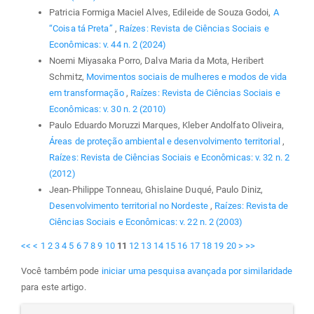
Patricia Formiga Maciel Alves, Edileide de Souza Godoi,
A
“Coisa tá Preta”
,
Raízes: Revista de Ciências Sociais e
Econômicas: v. 44 n. 2 (2024)
Noemi Miyasaka Porro, Dalva Maria da Mota, Heribert
Schmitz,
Movimentos sociais de mulheres e modos de vida
em transformação
,
Raízes: Revista de Ciências Sociais e
Econômicas: v. 30 n. 2 (2010)
Paulo Eduardo Moruzzi Marques, Kleber Andolfato Oliveira,
Áreas de proteção ambiental e desenvolvimento territorial
,
Raízes: Revista de Ciências Sociais e Econômicas: v. 32 n. 2
(2012)
Jean-Philippe Tonneau, Ghislaine Duqué, Paulo Diniz,
Desenvolvimento territorial no Nordeste
,
Raízes: Revista de
Ciências Sociais e Econômicas: v. 22 n. 2 (2003)
<<
<
1
2
3
4
5
6
7
8
9
10
11
12
13
14
15
16
17
18
19
20
>
>>
Você também pode
iniciar uma pesquisa avançada por similaridade
para este artigo.