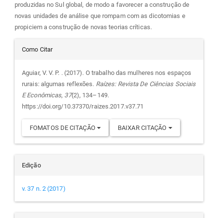
produzidas no Sul global, de modo a favorecer a construção de
novas unidades de análise que rompam com as dicotomias e
propiciem a construção de novas teorias críticas.
Detalhes
Como Citar
do
Aguiar, V. V. P. . (2017). O trabalho das mulheres nos espaços
rurais: algumas reflexões.
Raízes: Revista De Ciências Sociais
artigo
E Econômicas
,
37
(2), 134–149.
https://doi.org/10.37370/raizes.2017.v37.71
FOMATOS DE CITAÇÃO
BAIXAR CITAÇÃO
Edição
v. 37 n. 2 (2017)