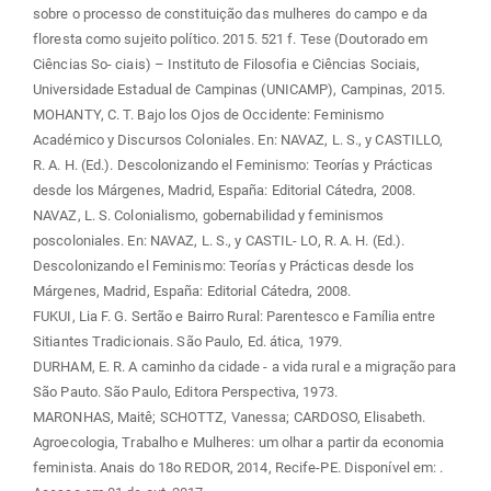
sobre o processo de constituição das mulheres do campo e da
floresta como sujeito político. 2015. 521 f. Tese (Doutorado em
Ciências So- ciais) – Instituto de Filosofia e Ciências Sociais,
Universidade Estadual de Campinas (UNICAMP), Campinas, 2015.
MOHANTY, C. T. Bajo los Ojos de Occidente: Feminismo
Académico y Discursos Coloniales. En: NAVAZ, L. S., y CASTILLO,
R. A. H. (Ed.). Descolonizando el Feminismo: Teorías y Prácticas
desde los Márgenes, Madrid, España: Editorial Cátedra, 2008.
NAVAZ, L. S. Colonialismo, gobernabilidad y feminismos
poscoloniales. En: NAVAZ, L. S., y CASTIL- LO, R. A. H. (Ed.).
Descolonizando el Feminismo: Teorías y Prácticas desde los
Márgenes, Madrid, España: Editorial Cátedra, 2008.
FUKUI, Lia F. G. Sertão e Bairro Rural: Parentesco e Família entre
Sitiantes Tradicionais. São Paulo, Ed. ática, 1979.
DURHAM, E. R. A caminho da cidade - a vida rural e a migração para
São Pauto. São Paulo, Editora Perspectiva, 1973.
MARONHAS, Maitê; SCHOTTZ, Vanessa; CARDOSO, Elisabeth.
Agroecologia, Trabalho e Mulheres: um olhar a partir da economia
feminista. Anais do 18o REDOR, 2014, Recife-PE. Disponível em:
.