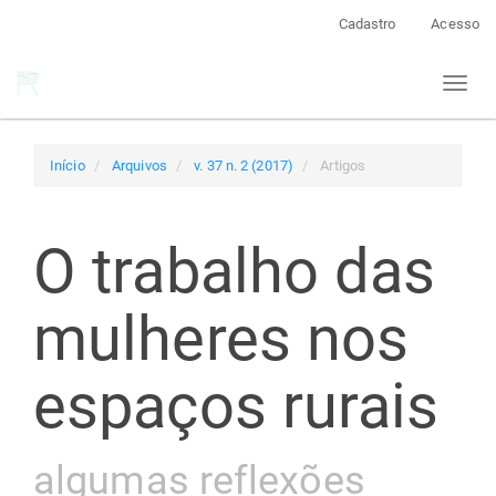
Navegação
Cadastro
Acesso
Principal
Conteúdo
Toggl
principal
naviga
Barra
Lateral
Início
Arquivos
v. 37 n. 2 (2017)
Artigos
O trabalho das
mulheres nos
espaços rurais
algumas reflexões