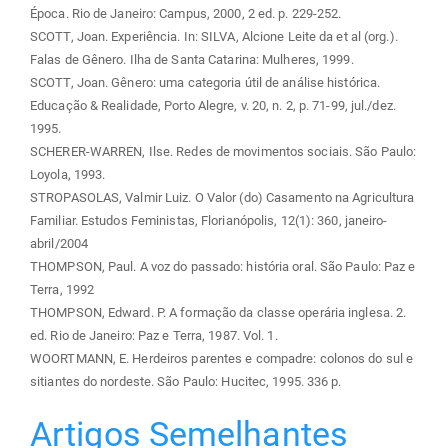
Época. Rio de Janeiro: Campus, 2000, 2 ed. p. 229-252.
SCOTT, Joan. Experiência. In: SILVA, Alcione Leite da et al (org.).
Falas de Gênero. Ilha de Santa Catarina: Mulheres, 1999.
SCOTT, Joan. Gênero: uma categoria útil de análise histórica.
Educação & Realidade, Porto Alegre, v. 20, n. 2, p. 71-99, jul./dez.
1995.
SCHERER-WARREN, Ilse. Redes de movimentos sociais. São Paulo:
Loyola, 1993.
STROPASOLAS, Valmir Luiz. O Valor (do) Casamento na Agricultura
Familiar. Estudos Feministas, Florianópolis, 12(1): 360, janeiro-
abril/2004
THOMPSON, Paul. A voz do passado: história oral. São Paulo: Paz e
Terra, 1992
THOMPSON, Edward. P. A formação da classe operária inglesa. 2.
ed. Rio de Janeiro: Paz e Terra, 1987. Vol. 1.
WOORTMANN, E. Herdeiros parentes e compadre: colonos do sul e
sitiantes do nordeste. São Paulo: Hucitec, 1995. 336 p.
Artigos Semelhantes