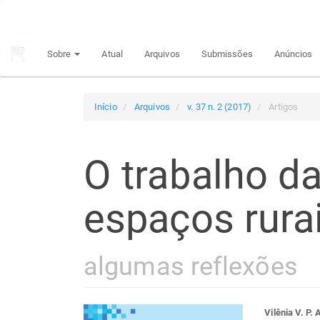
Navegação
Principal
Conteúdo
Sobre
Atual
Arquivos
Submissões
Anúncios
principal
Barra
Lateral
Início
Arquivos
v. 37 n. 2 (2017)
Artigos
O trabalho d
espaços rura
algumas reflexões
Vilênia V. P. 