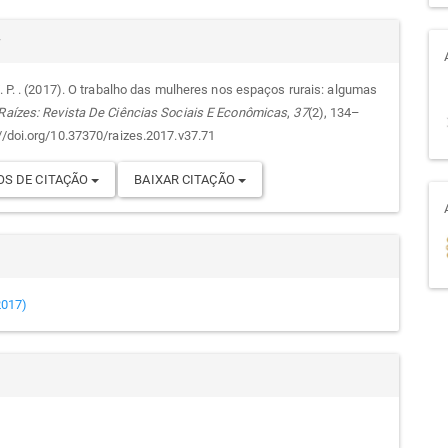
alhes
r
V. P. . (2017). O trabalho das mulheres nos espaços rurais: algumas
Raízes: Revista De Ciências Sociais E Econômicas
,
37
(2), 134–
go
://doi.org/10.37370/raizes.2017.v37.71
S DE CITAÇÃO
BAIXAR CITAÇÃO
(2017)