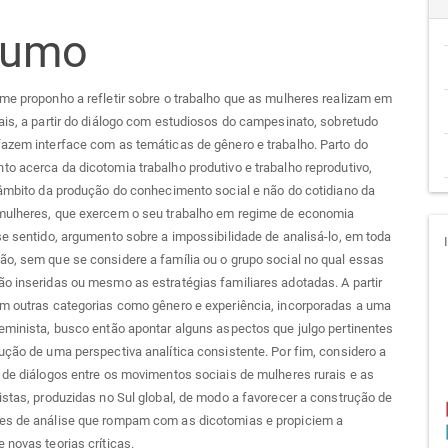
teúdo
sumo
go
me proponho a refletir sobre o trabalho que as mulheres realizam em
ais, a partir do diálogo com estudiosos do campesinato, sobretudo
cipal
azem interface com as temáticas de gênero e trabalho. Parto do
o acerca da dicotomia trabalho produtivo e trabalho reprodutivo,
 âmbito da produção do conhecimento social e não do cotidiano da
mulheres, que exercem o seu trabalho em regime de economia
se sentido, argumento sobre a impossibilidade de analisá-lo, em toda
o, sem que se considere a família ou o grupo social no qual essas
o inseridas ou mesmo as estratégias familiares adotadas. A partir
om outras categorias como gênero e experiência, incorporadas a uma
eminista, busco então apontar alguns aspectos que julgo pertinentes
ução de uma perspectiva analítica consistente. Por fim, considero a
 de diálogos entre os movimentos sociais de mulheres rurais e as
istas, produzidas no Sul global, de modo a favorecer a construção de
es de análise que rompam com as dicotomias e propiciem a
 novas teorias críticas.