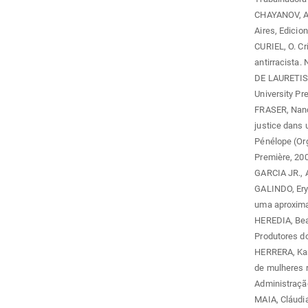
CHAYANOV, A.
Aires, Edicio
CURIEL, O. Cr
antirracista.
DE LAURETIS, 
University Pr
FRASER, Nancy
justice dans 
Pénélope (Org
Première, 200
GARCIA JR., A
GALINDO, Eryk
uma aproxima
HEREDIA, Bea
Produtores do
HERRERA, Kar
de mulheres r
Administração
MAIA, Cláudia