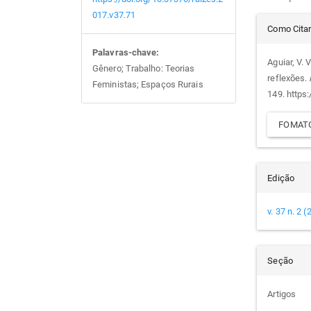
017.v37.71
Det
Como Cita
do
Palavras-chave:
Aguiar, V. 
Gênero; Trabalho: Teorias
reflexões.
Feministas; Espaços Rurais
arti
149. https
FOMATO
Edição
v. 37 n. 2 
Seção
Artigos