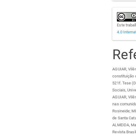
Este traba
4.0 Interna
Ref
AGUIAR, Vilê
constituição 
521f. Tese (D
Sociais, Uni
AGUIAR, Vilê
nas comunida
Rosineide; ME
de Santa Cata
ALMEIDA, Maur
Revista Brasil