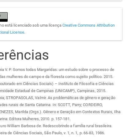
lho está licenciado sob uma licença
Creative Commons Attribution
tional License
.
erências
nia V. P. Somos todas Margaridas: um estudo sobre o processo de
das mulheres do campo e da floresta como sujeito político. 2015.
outorado em Ciências Sociais) – Instituto de Filosofia e Ciências
versidade Estadual de Campinas (UNICAMP), Campinas, 2015.
nia; STROPASOLAS, Valmir. As problemáticas de gênero e geração
des rurais de Santa Catarina. In: SCOTT, Parry; CORDEIRO,
NEZES, Marilda (Orgs.). Gênero e Geração em Contextos Rurais, Ilha
rina: Editora Mulheres, 2010. p. 157-181.
o William Barbosa de. Redescobrindo a família rural brasileira.
eira de Ciências Sociais, São Paulo, v. 1, n. 1, p. 66-83, 1986.