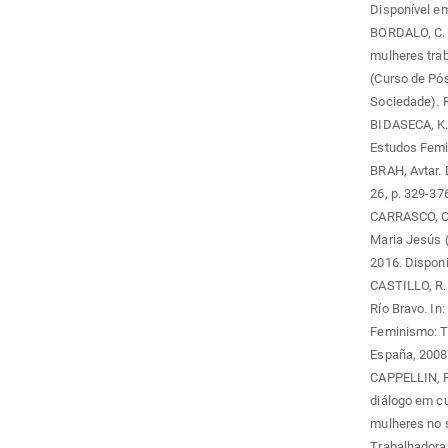
Disponível e
BORDALO, C. A
mulheres tra
(Curso de Pó
Sociedade). R
BIDASECA, K. 
Estudos Femin
BRAH, Avtar. 
26, p. 329-37
CARRASCO, C.
Maria Jesús (
2016. Dispon
CASTILLO, R. 
Río Bravo. In
Feminismo: Te
España, 2008
CAPPELLIN, Pa
diálogo em cu
mulheres no 
Trabalhadora.