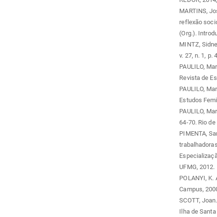
MARTINS, Jos
reflexão soc
(Org.). Introd
MINTZ, Sidne
v. 27, n. 1, p.
PAULILO, Mari
Revista de Est
PAULILO, Mari
Estudos Femini
PAULILO, Maria
64-70. Rio de
PIMENTA, Sar
trabalhadoras
Especializaç
UFMG, 2012.
POLANYI, K. 
Campus, 2000,
SCOTT, Joan. 
Ilha de Santa