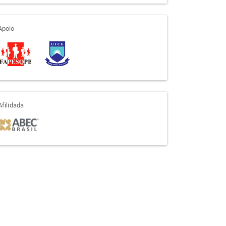
apoio
Apoio
afiliada
Afilidada