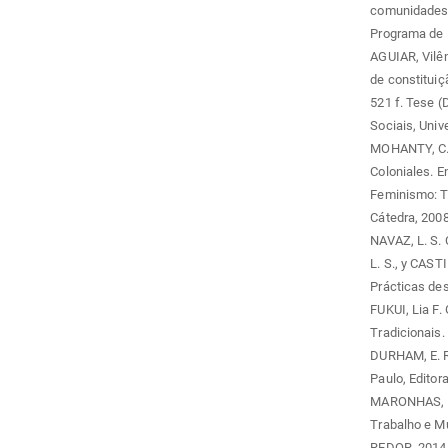
comunidades 
Programa de 
AGUIAR, Vil
de constituiç
521 f. Tese (
Sociais, Uni
MOHANTY, C. 
Coloniales. E
Feminismo: Te
Cátedra, 2008
NAVAZ, L. S. 
L. S., y CAST
Prácticas des
FUKUI, Lia F. 
Tradicionais.
DURHAM, E. R.
Paulo, Editor
MARONHAS, Ma
Trabalho e Mu
REDOR, 2014,