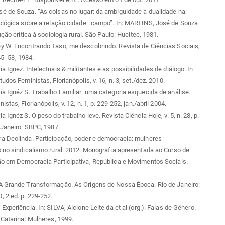
é de Souza. “As coisas no lugar: da ambiguidade à dualidade na
iológica sobre a relação cidade–campo”. In: MARTINS, José de Souza
ução crítica à sociologia rural. São Paulo: Hucitec, 1981.
y W. Encontrando Taso, me descobrindo. Revista de Ciências Sociais,
 45- 58, 1984.
a Ignez. Intelectuais & militantes e as possibilidades de diálogo. In:
udos Feministas, Florianópolis, v. 16, n. 3, set./dez. 2010.
a Ignéz S. Trabalho Familiar: uma categoria esquecida de análise.
stas, Florianópolis, v. 12, n. 1, p. 229-252, jan./abril 2004.
 Ignéz S. O peso do trabalho leve. Revista Ciência Hoje, v. 5, n. 28, p.
 Janeiro: SBPC, 1987
a Deolinda. Participação, poder e democracia: mulheres
 no sindicalismo rural. 2012. Monografia apresentada ao Curso de
ão em Democracia Participativa, República e Movimentos Sociais.
A Grande Transformação. As Origens de Nossa Época. Rio de Janeiro:
 2 ed. p. 229-252.
Experiência. In: SILVA, Alcione Leite da et al (org.). Falas de Gênero.
 Catarina: Mulheres, 1999.