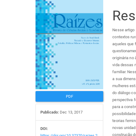
Barra
Con
lateral
do
Re
de
arti
Nesse artigo 
contextos rur
artigos
prin
aqueles que f
questionament
originária no
vida dessas 
familiar. Nes
a sua dimensã
mulheres estã
do diálogo c
PDF
perspectiva f
para a constr
Publicado:
Dec 13, 2017
possibilidade
teorias femin
novas unidad
DOI:
construção de
https://doi.org/10.37370/raizes.2