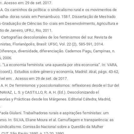
m:
. Acesso em: 29 de set. 2017.
. Os caminhos da política: o sindicalismo rural e os movimentos de
balha- doras rurais em Pernambuco. 158 f. Dissertação de Mestrado
s-Graduação de Ciências So- ciais em Desenvolvimento, Agricultura e
io de Janeiro, UFRJ, Rio, 2011.
Cartografías descoloniales de los feminismos del sur. Revista de
istas, Florianópolis, Brasil: UFSC, Vol. 22 (2), 585-591, 2014.
Diferença, diversidade, diferenciação. Cadernos Pagu, Campinas, n.
6, 2006.
 “La economia feminista: una apuesta por otra economia”. In: VARA,
coord.). Estudios sobre género y economía, Madrid: Akal, págs. 43-62,
ível em:
. Acesso em 29 de set. de 2017.
A. H. De feminismos y poscolonialismos: reflexiones desde el Sur del
: NAVAZ, L. S. y CASTILLO, R. A. H. (Ed.). Descolonizando el
orías y Prácticas desde los Márgenes. Editorial Cátedra; Madrid,
.
ola Giulani. Trabalhadoras rurais e aspirações feministas: um
rso. In: SILVA, Eliane Moura et al. Camuflagem e transparência: as
sindicalismo. Comissão Nacional sobre a Questão da Mulher
 CUT. São Paulo: 1990. p. 17-20, 1990.