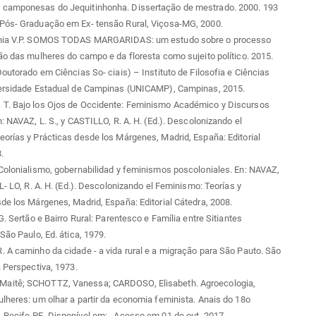
camponesas do Jequitinhonha. Dissertação de mestrado. 2000. 193
Pós- Graduação em Ex- tensão Rural, Viçosa-MG, 2000.
ênia V.P. SOMOS TODAS MARGARIDAS: um estudo sobre o processo
ão das mulheres do campo e da floresta como sujeito político. 2015.
Doutorado em Ciências So- ciais) – Instituto de Filosofia e Ciências
versidade Estadual de Campinas (UNICAMP), Campinas, 2015.
T. Bajo los Ojos de Occidente: Feminismo Académico y Discursos
n: NAVAZ, L. S., y CASTILLO, R. A. H. (Ed.). Descolonizando el
orías y Prácticas desde los Márgenes, Madrid, España: Editorial
.
Colonialismo, gobernabilidad y feminismos poscoloniales. En: NAVAZ,
IL- LO, R. A. H. (Ed.). Descolonizando el Feminismo: Teorías y
de los Márgenes, Madrid, España: Editorial Cátedra, 2008.
G. Sertão e Bairro Rural: Parentesco e Família entre Sitiantes
 São Paulo, Ed. ática, 1979.
 A caminho da cidade - a vida rural e a migração para São Pauto. São
a Perspectiva, 1973.
itê; SCHOTTZ, Vanessa; CARDOSO, Elisabeth. Agroecologia,
lheres: um olhar a partir da economia feminista. Anais do 18o
 Recife-PE. Disponível em:
. Acesso em 01 de out. 2017.