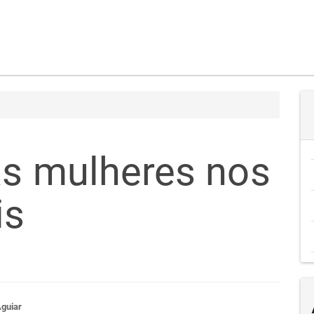
as mulheres nos
is
Aguiar