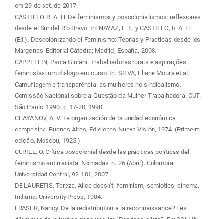
em 29 de set. de 2017.
CASTILLO, R. A. H. De feminismos y poscolonialismos: reflexiones
desde el Sur del Río Bravo. In: NAVAZ, L. S. y CASTILLO, R. A. H.
(Ed.). Descolonizando el Feminismo: Teorías y Prácticas desde los
Márgenes. Editorial Cátedra; Madrid, España, 2008.
CAPPELLIN, Paola Giulani. Trabalhadoras rurais e aspirações
feministas: um diálogo em curso. In: SILVA, Eliane Moura et al.
Camuflagem e transparência: as mulheres no sindicalismo.
Comissão Nacional sobre a Questão da Mulher Trabalhadora. CUT.
São Paulo: 1990. p. 17-20, 1990.
CHAYANOV, A. V. La organización de Ia unidad económica
campesina. Buenos Aires, Ediciones Nueva Visión, 1974. (Primeira
edição, Moscou, 1925.)
CURIEL, O. Crítica poscolonial desde las prácticas políticas del
feminismo antirracista. Nómadas, n. 26 (Abril). Colombia:
Universidad Central, 92-101, 2007.
DE LAURETIS, Tereza. Alice doesn’t: feminism, semiotics, cinema.
Indiana: University Press, 1984.
FRASER, Nancy. De la redistribution a la reconnaissance? Les