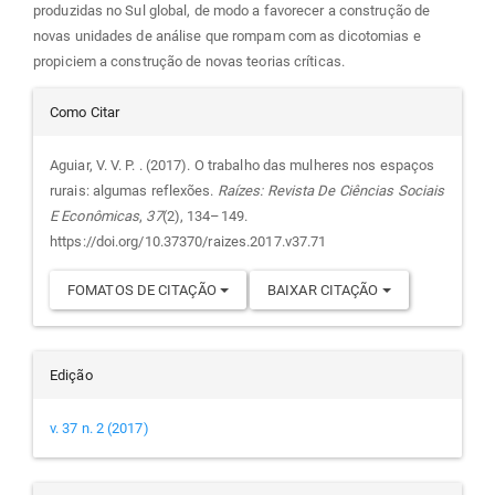
produzidas no Sul global, de modo a favorecer a construção de
novas unidades de análise que rompam com as dicotomias e
propiciem a construção de novas teorias críticas.
Detalhes
Como Citar
do
Aguiar, V. V. P. . (2017). O trabalho das mulheres nos espaços
rurais: algumas reflexões.
Raízes: Revista De Ciências Sociais
artigo
E Econômicas
,
37
(2), 134–149.
https://doi.org/10.37370/raizes.2017.v37.71
FOMATOS DE CITAÇÃO
BAIXAR CITAÇÃO
Edição
v. 37 n. 2 (2017)