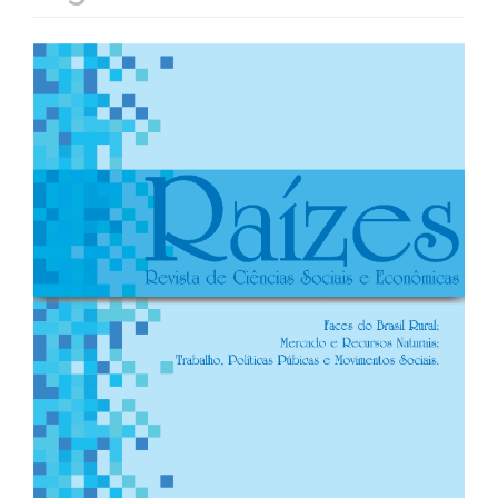
Barra
lateral
de
artigos