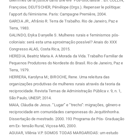
dilemmes de la justice dans une ère ‘Pos-tsocialiste”. En: COLLIN,
Françoise; DEUTSCHER, Pénélope (Orgs.). Repenser le politique:
l’apport du féminisme. Paris: Campagne Première, 2004.
GARCIA JR., Afrânio R. Terra de Trabalho. Rio de Janeiro, Paz e
Terra, 1983.
GALINDO, Eryka Danyelle S. Mulheres rurais e feminismos pós-
coloniais: será esta uma aproximação possível? Anais do XXX
Congresso ALAS, Costa Rica, 2015.
HEREDIA, Beatriz Maria A. A Morada da Vida. Trabalho Familiar de
Pequenos Produtores do Nordeste do Brasil. Rio de Janeiro, Paz e
Terra, 1979.
HERRERA, Karolyna M.; BIROCHE, Rene. Uma releitura das
organizações produtivas de mulheres rurais através da teoria da
reciprocidade. Revista Temas de Administração Pública v. 9, n. 1,
São Paulo, UNESP, 2014.
MAIA, Cláudia de Jesus. “Lugar” e “trecho”: migrações, gênero e
reciprocidade em comunidades camponesas do Jequitinhonha.
Dissertação de mestrado. 2000. 193 Programa de Pós- Graduação
em Ex- tensão Rural, Viçosa-MG, 2000.
AGUIAR, Vilênia V.P. SOMOS TODAS MARGARIDAS: um estudo