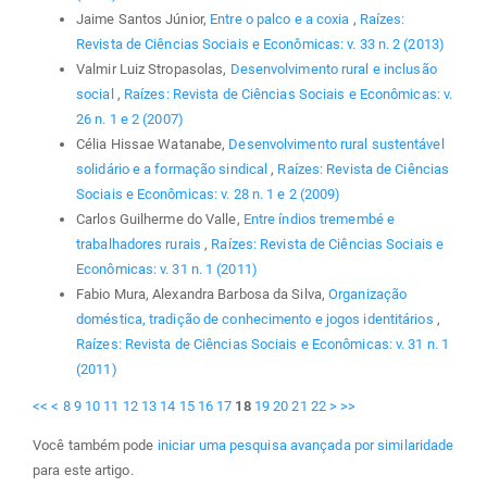
Jaime Santos Júnior,
Entre o palco e a coxia
,
Raízes:
Revista de Ciências Sociais e Econômicas: v. 33 n. 2 (2013)
Valmir Luiz Stropasolas,
Desenvolvimento rural e inclusão
social
,
Raízes: Revista de Ciências Sociais e Econômicas: v.
26 n. 1 e 2 (2007)
Célia Hissae Watanabe,
Desenvolvimento rural sustentável
solidário e a formação sindical
,
Raízes: Revista de Ciências
Sociais e Econômicas: v. 28 n. 1 e 2 (2009)
Carlos Guilherme do Valle,
Entre índios tremembé e
trabalhadores rurais
,
Raízes: Revista de Ciências Sociais e
Econômicas: v. 31 n. 1 (2011)
Fabio Mura, Alexandra Barbosa da Silva,
Organização
doméstica, tradição de conhecimento e jogos identitários
,
Raízes: Revista de Ciências Sociais e Econômicas: v. 31 n. 1
(2011)
<<
<
8
9
10
11
12
13
14
15
16
17
18
19
20
21
22
>
>>
Você também pode
iniciar uma pesquisa avançada por similaridade
para este artigo.