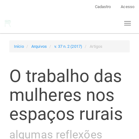
Navegação
Cadastro
Acesso
Principal
Conteúdo
Toggl
principal
naviga
Barra
Lateral
Início
Arquivos
v. 37 n. 2 (2017)
Artigos
O trabalho das
mulheres nos
espaços rurais
algumas reflexões