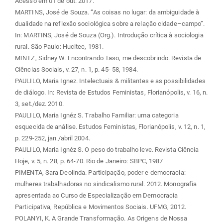
Acesso em 01 de out. 2017.
MARTINS, José de Souza. “As coisas no lugar: da ambiguidade à
dualidade na reflexão sociológica sobre a relação cidade–campo”.
In: MARTINS, José de Souza (Org.). Introdução crítica à sociologia
rural. São Paulo: Hucitec, 1981.
MINTZ, Sidney W. Encontrando Taso, me descobrindo. Revista de
Ciências Sociais, v. 27, n. 1, p. 45- 58, 1984.
PAULILO, Maria Ignez. Intelectuais & militantes e as possibilidades
de diálogo. In: Revista de Estudos Feministas, Florianópolis, v. 16, n.
3, set./dez. 2010.
PAULILO, Maria Ignéz S. Trabalho Familiar: uma categoria
esquecida de análise. Estudos Feministas, Florianópolis, v. 12, n. 1,
p. 229-252, jan./abril 2004.
PAULILO, Maria Ignéz S. O peso do trabalho leve. Revista Ciência
Hoje, v. 5, n. 28, p. 64-70. Rio de Janeiro: SBPC, 1987
PIMENTA, Sara Deolinda. Participação, poder e democracia:
mulheres trabalhadoras no sindicalismo rural. 2012. Monografia
apresentada ao Curso de Especialização em Democracia
Participativa, República e Movimentos Sociais. UFMG, 2012.
POLANYI, K. A Grande Transformação. As Origens de Nossa