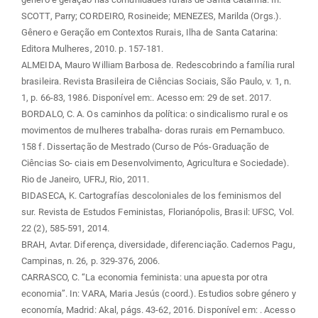
SCOTT, Parry; CORDEIRO, Rosineide; MENEZES, Marilda (Orgs.).
Gênero e Geração em Contextos Rurais, Ilha de Santa Catarina:
Editora Mulheres, 2010. p. 157-181.
ALMEIDA, Mauro William Barbosa de. Redescobrindo a família rural
brasileira. Revista Brasileira de Ciências Sociais, São Paulo, v. 1, n.
1, p. 66-83, 1986. Disponível em:
. Acesso em: 29 de set. 2017.
BORDALO, C. A. Os caminhos da política: o sindicalismo rural e os
movimentos de mulheres trabalha- doras rurais em Pernambuco.
158 f. Dissertação de Mestrado (Curso de Pós-Graduação de
Ciências So- ciais em Desenvolvimento, Agricultura e Sociedade).
Rio de Janeiro, UFRJ, Rio, 2011.
BIDASECA, K. Cartografías descoloniales de los feminismos del
sur. Revista de Estudos Feministas, Florianópolis, Brasil: UFSC, Vol.
22 (2), 585-591, 2014.
BRAH, Avtar. Diferença, diversidade, diferenciação. Cadernos Pagu,
Campinas, n. 26, p. 329-376, 2006.
CARRASCO, C. “La economia feminista: una apuesta por otra
economia”. In: VARA, Maria Jesús (coord.). Estudios sobre género y
economía, Madrid: Akal, págs. 43-62, 2016. Disponível em:
. Acesso