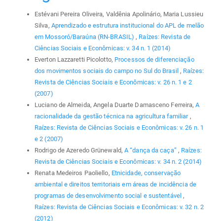
Estévani Pereira Oliveira, Valdênia Apolinário, Maria Lussieu
Silva,
Aprendizado e estrutura institucional do APL de melão
em Mossoró/Baraúna (RN-BRASIL)
,
Raízes: Revista de
Ciências Sociais e Econômicas: v. 34 n. 1 (2014)
Everton Lazzaretti Picolotto,
Processos de diferenciação
dos movimentos sociais do campo no Sul do Brasil
,
Raízes:
Revista de Ciências Sociais e Econômicas: v. 26 n. 1 e 2
(2007)
Luciano de Almeida, Angela Duarte Damasceno Ferreira,
A
racionalidade da gestão técnica na agricultura familiar
,
Raízes: Revista de Ciências Sociais e Econômicas: v. 26 n. 1
e 2 (2007)
Rodrigo de Azeredo Grünewald,
A “dança da caça”
,
Raízes:
Revista de Ciências Sociais e Econômicas: v. 34 n. 2 (2014)
Renata Medeiros Paoliello,
Etnicidade, conservação
ambiental e direitos territoriais em áreas de incidência de
programas de desenvolvimento social e sustentável
,
Raízes: Revista de Ciências Sociais e Econômicas: v. 32 n. 2
(2012)