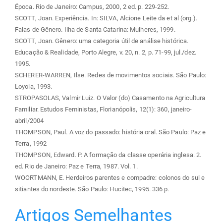
Época. Rio de Janeiro: Campus, 2000, 2 ed. p. 229-252.
SCOTT, Joan. Experiência. In: SILVA, Alcione Leite da et al (org.).
Falas de Gênero. Ilha de Santa Catarina: Mulheres, 1999.
SCOTT, Joan. Gênero: uma categoria útil de análise histórica.
Educação & Realidade, Porto Alegre, v. 20, n. 2, p. 71-99, jul./dez.
1995.
SCHERER-WARREN, Ilse. Redes de movimentos sociais. São Paulo:
Loyola, 1993.
STROPASOLAS, Valmir Luiz. O Valor (do) Casamento na Agricultura
Familiar. Estudos Feministas, Florianópolis, 12(1): 360, janeiro-
abril/2004
THOMPSON, Paul. A voz do passado: história oral. São Paulo: Paz e
Terra, 1992
THOMPSON, Edward. P. A formação da classe operária inglesa. 2.
ed. Rio de Janeiro: Paz e Terra, 1987. Vol. 1.
WOORTMANN, E. Herdeiros parentes e compadre: colonos do sul e
sitiantes do nordeste. São Paulo: Hucitec, 1995. 336 p.
Artigos Semelhantes