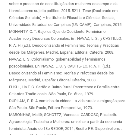
sobre o processo de constituição das mulheres do campo e da
floresta como sujeito político. 2015. 521 f. Tese (Doutorado em
Ciências So- ciais) – Instituto de Filosofia e Ciências Sociais,
Universidade Estadual de Campinas (UNICAMP), Campinas, 2015.
MOHANTY, C. T. Bajo los Ojos de Occidente: Feminismo
Académico y Discursos Coloniales. En: NAVAZ, L. S., y CASTILLO,
R. A. H. (Ed.). Descolonizando el Feminismo: Teorías y Prácticas
desde los Márgenes, Madrid, España: Editorial Cátedra, 2008.
NAVAZ, L. S. Colonialismo, gobernabilidad y feminismos
poscoloniales. En: NAVAZ, L. S., y CASTIL- LO, R. A. H. (Ed.).
Descolonizando el Feminismo: Teorías y Prácticas desde los
Márgenes, Madrid, España: Editorial Cátedra, 2008.
FUKUI, Lia F. G. Sertão e Bairro Rural: Parentesco e Família entre
Sitiantes Tradicionais. São Paulo, Ed. ática, 1979.
DURHAM, E. R. A caminho da cidade - a vida rural e a migração para
São Pauto. São Paulo, Editora Perspectiva, 1973.
MARONHAS, Maitê; SCHOTTZ, Vanessa; CARDOSO, Elisabeth.
Agroecologia, Trabalho e Mulheres: um olhar a partir da economia
feminista. Anais do 18o REDOR, 2014, Recife-PE. Disponível em:
.