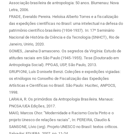
Associação brasileira de antropologia: 50 anos. Blumenau: Nova
Letra, 2006.
FRADE, Everaldo Pereira. Heloísa Alberto Torres e a fiscalização
das expedições científicas no Brasil: uma intelectual na defesa do
patrimônio científico brasileiro (1934-1937). In: 17º Seminário
Nacional de História da Ciência e da Tecnologia (SNHCT), Rio de
Janeiro, Unirio, 2020.
GOMES, Janaína Damasceno. Os segredos da Virgínia: Estudo de
atitudes raciais em São Paulo (1945-1955). Tese (Doutorado em
Antropologia Social). PPGAS, USP, São Paulo, 2013.
GRUPIONI, Luís Donisete Benzi. Coleções e expedições vigiadas:
os etnólogos no Conselho de Fiscalização das Expedições
Artísticas e Científicas no Brasil. São Paulo: Hucitec, ANPOCS,
1998.
LARAIA, R. Os primórdios da Antropologia Brasileira. Manaus:
PNCSA/UEA Edições, 2017.
MAIO, Marcos Chor. “Modernidade e Racismo Costa Pinto e o
projeto Unesco de relações raciais”, In: PEREIRA, Claudio &
SANSONE, Lívio (org). Projeto UNESCO no Brasil: textos críticos.
Salvador: EDUFBA, 2007. pp. 11-24.