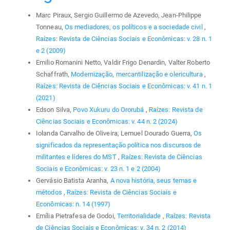
Marc Piraux, Sergio Guillermo de Azevedo, Jean-Philippe
Tonneau,
Os mediadores, os políticos e a sociedade civil
,
Raízes: Revista de Ciências Sociais e Econômicas: v. 28 n. 1
e 2 (2009)
Emilio Romanini Netto, Valdir Frigo Denardin, Valter Roberto
Schaffrath,
Modernização, mercantilização e olericultura
,
Raízes: Revista de Ciências Sociais e Econômicas: v. 41 n. 1
(2021)
Edson Silva,
Povo Xukuru do Ororubá
,
Raízes: Revista de
Ciências Sociais e Econômicas: v. 44 n. 2 (2024)
Iolanda Carvalho de Oliveira, Lemuel Dourado Guerra,
Os
significados da representação política nos discursos de
militantes e líderes do MST
,
Raízes: Revista de Ciências
Sociais e Econômicas: v. 23 n. 1 e 2 (2004)
Gervásio Batista Aranha,
A nova história, seus temas e
métodos
,
Raízes: Revista de Ciências Sociais e
Econômicas: n. 14 (1997)
Emília Pietrafesa de Godoi,
Territorialidade
,
Raízes: Revista
de Ciências Sociais e Econômicas: v. 34 n. 2 (2014)