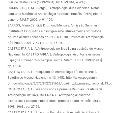
Luiz de Castro Faria (1913-2004). In: ALMEIDA, A.W.B;
DOMINGUES, H.M.B. (orgs.). Antropologia: duas ciências. Notas
para uma história da Antropologia no Brasil. Brasília: CNPq; Rio de
Janeiro: MAST, 2006. p. 91-109.
BARROS, Maria Cândida Drumond Mendes. A missão Summer
Institute of Linguistics e o indigenismo latino-americano: história
de uma aliança (décadas de 1930 a 1970). Revista de Antropologia,
São Paulo, 2004, V. 47 No 1. Pp. 45-85.
CASTRO FARIA, L. A Antropologia no Brasil e na tradição do Museu
Nacional. In: CASTRO FARIA, L. Antropologia: escritos exumados.
Espaços circunscritos: tempos soltos. Niterói: EdUFF, 1998 [1942].
pp. 15-26.
CASTRO FARIA, L. Pesquisas de Antropologia Física no Brasil.
Boletim do Museu Nacional, n. 13, 1952. http://www.ppgasmn-
ufrj.com/uploads/2/7/2/8/27281669/boletim_do_museu_nacional_13.pd
CASTRO FARIA, L. Dez anos após a primeira Reunião Brasileira de
Antropologia. In: CASTRO FARIA, L. Antropologia: escritos
exumados. Espaços circunscritos: tempos soltos. Niterói: EdUFF,
1998 [1963]. pp. 27-54.
CASTRO FARIA, L. Um outro olhar: diário da expedição à Serra do