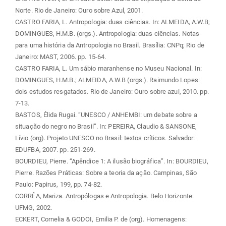
Norte. Rio de Janeiro: Ouro sobre Azul, 2001.
CASTRO FARIA, L. Antropologia: duas ciências. In: ALMEIDA, A.W.B;
DOMINGUES, H.M.B. (orgs.). Antropologia: duas ciências. Notas
para uma história da Antropologia no Brasil. Brasília: CNPq; Rio de
Janeiro: MAST, 2006. pp. 15-64.
CASTRO FARIA, L. Um sábio maranhense no Museu Nacional. In:
DOMINGUES, H.M.B.; ALMEIDA, A.W.B (orgs.). Raimundo Lopes:
dois estudos resgatados. Rio de Janeiro: Ouro sobre azul, 2010. pp.
7-13.
BASTOS, Élida Rugai. “UNESCO / ANHEMBI: um debate sobre a
situação do negro no Brasil”. In: PEREIRA, Claudio & SANSONE,
Lívio (org). Projeto UNESCO no Brasil: textos críticos. Salvador:
EDUFBA, 2007. pp. 251-269.
BOURDIEU, Pierre. “Apêndice 1: A ilusão biográfica”. In: BOURDIEU,
Pierre. Razões Práticas: Sobre a teoria da ação. Campinas, São
Paulo: Papirus, 199, pp. 74-82.
CORRÊA, Mariza. Antropólogas e Antropologia. Belo Horizonte:
UFMG, 2002.
ECKERT, Cornelia & GODOI, Emilia P. de (org). Homenagens: