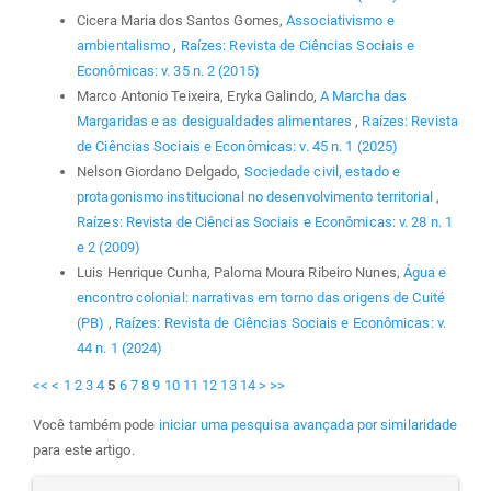
Cicera Maria dos Santos Gomes,
Associativismo e
ambientalismo
,
Raízes: Revista de Ciências Sociais e
Econômicas: v. 35 n. 2 (2015)
Marco Antonio Teixeira, Eryka Galindo,
A Marcha das
Margaridas e as desigualdades alimentares
,
Raízes: Revista
de Ciências Sociais e Econômicas: v. 45 n. 1 (2025)
Nelson Giordano Delgado,
Sociedade civil, estado e
protagonismo institucional no desenvolvimento territorial
,
Raízes: Revista de Ciências Sociais e Econômicas: v. 28 n. 1
e 2 (2009)
Luis Henrique Cunha, Paloma Moura Ribeiro Nunes,
Água e
encontro colonial: narrativas em torno das origens de Cuité
(PB)
,
Raízes: Revista de Ciências Sociais e Econômicas: v.
44 n. 1 (2024)
<<
<
1
2
3
4
5
6
7
8
9
10
11
12
13
14
>
>>
Você também pode
iniciar uma pesquisa avançada por similaridade
para este artigo.