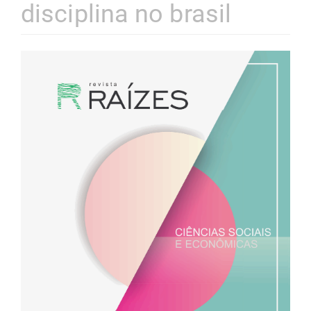
disciplina no brasil
Barra
lateral
de
artigos