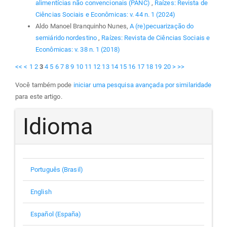
alimentícias não convencionais (PANC)
,
Raízes: Revista de
Ciências Sociais e Econômicas: v. 44 n. 1 (2024)
Aldo Manoel Branquinho Nunes,
A (re)pecuarização do
semiárido nordestino
,
Raízes: Revista de Ciências Sociais e
Econômicas: v. 38 n. 1 (2018)
<<
<
1
2
3
4
5
6
7
8
9
10
11
12
13
14
15
16
17
18
19
20
>
>>
Você também pode
iniciar uma pesquisa avançada por similaridade
para este artigo.
Idioma
Português (Brasil)
English
Español (España)