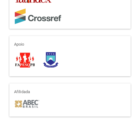
apoio
Apoio
afiliada
Afilidada