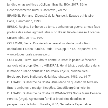
jurídico e nas políticas públicas. Brasília, IICA, 2017. Série
Desenvolvimento Rural Sustentável, vol. 22.
BRAUDEL, Fernand. L’identité de la France: I. Espace et histoire.
Paris, Flammarion, 1990.
BRUNO, Regina. Senhores da terra, senhores da guerra; a nova face
política das elites agroindustriais no Brasil. Rio de Janeiro, Forense
Universitária, UFRRJ, 1997.
COULOMB, Pierre. Propriété foncière et mode de production
capitaliste. Études Rurales, Paris, 1973, pp. 27-66. Disponível em:
www.etudesrurales.revues.org.
COULOMB, Pierre. Des droits contre le Droit: la politique foncière
agricole et la propriété. In: MENDRAS, Henri (dir.). L’agriculture dans
le monde rural de demain: à nouveaux enjeux, droit nouveau.
Bordeaux, École Nationale de la Magistrature, 1986, pp. 61-71.
DELGADO. Guilherme da Costa. Atualidade da questão da terra no
Brasil: embates e ressignificações. Questão agrária hoje. In:
DELGADO. Guilherme da Costa; BERGAMASCO, Sonia Maria Pessoa
Pereira. (Orgs). Agricultura familiar brasileira: desafios e
perspectivas de futuro. Brasília, MDA, Secretaria Especial de