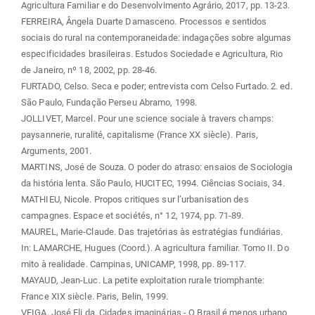
Agricultura Familiar e do Desenvolvimento Agrário, 2017, pp. 13-23.
FERREIRA, Ângela Duarte Damasceno. Processos e sentidos
sociais do rural na contemporaneidade: indagações sobre algumas
especificidades brasileiras. Estudos Sociedade e Agricultura, Rio
de Janeiro, nº 18, 2002, pp. 28-46.
FURTADO, Celso. Seca e poder; entrevista com Celso Furtado. 2. ed.
São Paulo, Fundação Perseu Abramo, 1998.
JOLLIVET, Marcel. Pour une science sociale à travers champs:
paysannerie, ruralité, capitalisme (France XX siècle). Paris,
Arguments, 2001.
MARTINS, José de Souza. O poder do atraso: ensaios de Sociologia
da história lenta. São Paulo, HUCITEC, 1994. Ciências Sociais, 34.
MATHIEU, Nicole. Propos critiques sur l’urbanisation des
campagnes. Espace et sociétés, n° 12, 1974, pp. 71-89.
MAUREL, Marie-Claude. Das trajetórias às estratégias fundiárias.
In: LAMARCHE, Hugues (Coord.). A agricultura familiar. Tomo II. Do
mito à realidade. Campinas, UNICAMP, 1998, pp. 89-117.
MAYAUD, Jean-Luc. La petite exploitation rurale triomphante:
France XIX siècle. Paris, Belin, 1999.
VEIGA, José Eli da. Cidades imaginárias - O Brasil é menos urbano