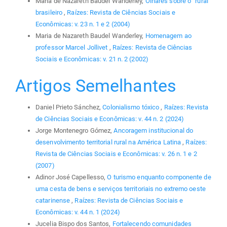
Maria de Nazareth Baudel Wanderley,
Olhares sobre o “rural”
brasileiro
,
Raízes: Revista de Ciências Sociais e
Econômicas: v. 23 n. 1 e 2 (2004)
Maria de Nazareth Baudel Wanderley,
Homenagem ao
professor Marcel Jollivet
,
Raízes: Revista de Ciências
Sociais e Econômicas: v. 21 n. 2 (2002)
Artigos Semelhantes
Daniel Prieto Sánchez,
Colonialismo tóxico
,
Raízes: Revista
de Ciências Sociais e Econômicas: v. 44 n. 2 (2024)
Jorge Montenegro Gómez,
Ancoragem institucional do
desenvolvimento territorial rural na América Latina
,
Raízes:
Revista de Ciências Sociais e Econômicas: v. 26 n. 1 e 2
(2007)
Adinor José Capellesso,
O turismo enquanto componente de
uma cesta de bens e serviços territoriais no extremo oeste
catarinense
,
Raízes: Revista de Ciências Sociais e
Econômicas: v. 44 n. 1 (2024)
Jucelia Bispo dos Santos,
Fortalecendo comunidades