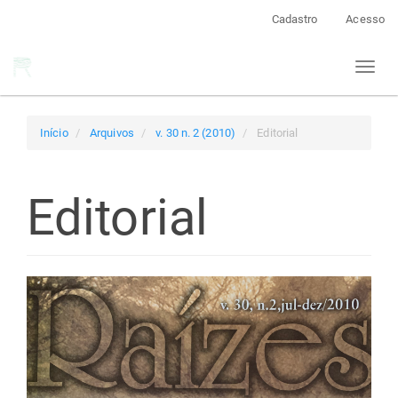
Navegação
Cadastro
Acesso
Principal
Conteúdo
Toggl
principal
naviga
Barra
Lateral
Início
Arquivos
v. 30 n. 2 (2010)
Editorial
Editorial
Barra
lateral
de