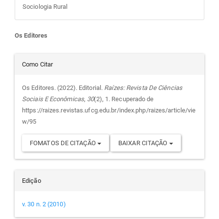
Sociologia Rural
Conteúdo
Os Editores
do
Detalhes
Como Citar
artigo
do
Os Editores. (2022). Editorial.
Raízes: Revista De Ciências
Sociais E Econômicas
,
30
(2), 1. Recuperado de
principal
artigo
https://raizes.revistas.ufcg.edu.br/index.php/raizes/article/vie
w/95
FOMATOS DE CITAÇÃO
BAIXAR CITAÇÃO
Edição
v. 30 n. 2 (2010)