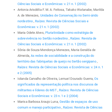
Ciências Sociais e Econômicas: v. 21 n. 1 (2002)
Antonia Arisdélia F. M. A. Feitosa, Takako Watanabe, Marilda
A. de Menezes,
Unidades de Conservação no Semi-árido
nordestino
,
Raízes: Revista de Ciências Sociais e
Econômicas: v. 21 n. 1 (2002)
Maria Odete Alves,
Pluriatividade como estratégia de
sobrevivência no Sertão nordestino
,
Raízes: Revista de
Ciências Sociais e Econômicas: v. 21 n. 1 (2002)
Sônia de Souza Mendonça Menezes, Maria Geralda de
Almeida,
As redes de sociabilidade e a construção do
território das fabriquetas de queijo no Sertão sergipano
,
Raízes: Revista de Ciências Sociais e Econômicas: v. 24 n. 1
e 2 (2005)
Iolanda Carvalho de Oliveira, Lemuel Dourado Guerra,
Os
significados da representação política nos discursos de
militantes e líderes do MST
,
Raízes: Revista de Ciências
Sociais e Econômicas: v. 23 n. 1 e 2 (2004)
Marisa Barbosa Araujo Luna,
Gestão de espaços de uso
comum e manejo participativo
,
Raízes: Revista de Ciências