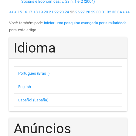
Sociais e Econômicas: v. 23 n. 1 e 2 (2004)
<<
<
15
16
17
18
19
20
21
22
23
24
25
26
27
28
29
30
31
32
33
34
>
>>
Você também pode
iniciar uma pesquisa avançada por similaridade
para este artigo.
Idioma
Português (Brasil)
English
Español (España)
Anúncios