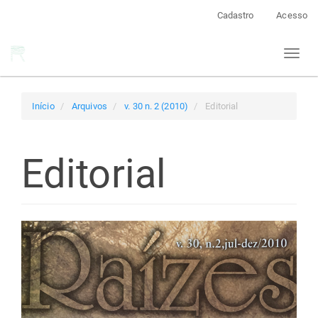
Navegação
Cadastro
Acesso
Principal
Conteúdo
Toggl
principal
naviga
Barra
Lateral
Início
Arquivos
v. 30 n. 2 (2010)
Editorial
Editorial
Barra
lateral
de