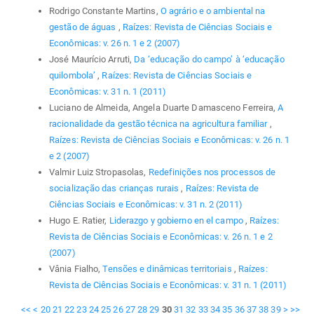
Rodrigo Constante Martins,
O agrário e o ambiental na
gestão de águas
,
Raízes: Revista de Ciências Sociais e
Econômicas: v. 26 n. 1 e 2 (2007)
José Maurício Arruti,
Da ‘educação do campo’ à ‘educação
quilombola’
,
Raízes: Revista de Ciências Sociais e
Econômicas: v. 31 n. 1 (2011)
Luciano de Almeida, Angela Duarte Damasceno Ferreira,
A
racionalidade da gestão técnica na agricultura familiar
,
Raízes: Revista de Ciências Sociais e Econômicas: v. 26 n. 1
e 2 (2007)
Valmir Luiz Stropasolas,
Redefinições nos processos de
socialização das crianças rurais
,
Raízes: Revista de
Ciências Sociais e Econômicas: v. 31 n. 2 (2011)
Hugo E. Ratier,
Liderazgo y gobierno en el campo
,
Raízes:
Revista de Ciências Sociais e Econômicas: v. 26 n. 1 e 2
(2007)
Vânia Fialho,
Tensões e dinâmicas territoriais
,
Raízes:
Revista de Ciências Sociais e Econômicas: v. 31 n. 1 (2011)
<<
<
20
21
22
23
24
25
26
27
28
29
30
31
32
33
34
35
36
37
38
39
>
>>