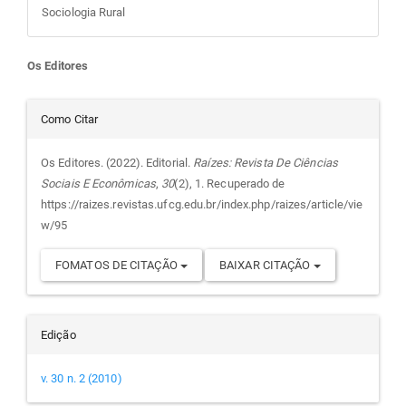
Sociologia Rural
Conteúdo
Os Editores
do
Detalhes
Como Citar
artigo
do
Os Editores. (2022). Editorial.
Raízes: Revista De Ciências
Sociais E Econômicas
,
30
(2), 1. Recuperado de
principal
artigo
https://raizes.revistas.ufcg.edu.br/index.php/raizes/article/vie
w/95
FOMATOS DE CITAÇÃO
BAIXAR CITAÇÃO
Edição
v. 30 n. 2 (2010)