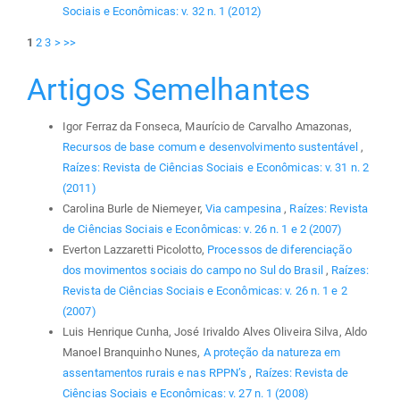
Sociais e Econômicas: v. 32 n. 1 (2012)
1
2
3
>
>>
Artigos Semelhantes
Igor Ferraz da Fonseca, Maurício de Carvalho Amazonas,
Recursos de base comum e desenvolvimento sustentável
,
Raízes: Revista de Ciências Sociais e Econômicas: v. 31 n. 2
(2011)
Carolina Burle de Niemeyer,
Via campesina
,
Raízes: Revista
de Ciências Sociais e Econômicas: v. 26 n. 1 e 2 (2007)
Everton Lazzaretti Picolotto,
Processos de diferenciação
dos movimentos sociais do campo no Sul do Brasil
,
Raízes:
Revista de Ciências Sociais e Econômicas: v. 26 n. 1 e 2
(2007)
Luis Henrique Cunha, José Irivaldo Alves Oliveira Silva, Aldo
Manoel Branquinho Nunes,
A proteção da natureza em
assentamentos rurais e nas RPPN’s
,
Raízes: Revista de
Ciências Sociais e Econômicas: v. 27 n. 1 (2008)