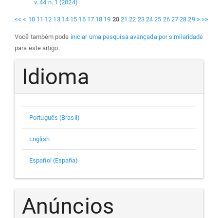
v. 44 n. 1 (2024)
<<
<
10
11
12
13
14
15
16
17
18
19
20
21
22
23
24
25
26
27
28
29
>
>>
Você também pode
iniciar uma pesquisa avançada por similaridade
para este artigo.
Idioma
Português (Brasil)
English
Español (España)
Anúncios