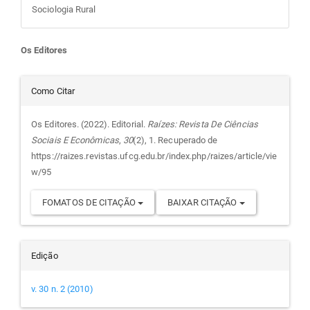
Sociologia Rural
Conteúdo
Os Editores
do
Detalhes
Como Citar
artigo
do
Os Editores. (2022). Editorial.
Raízes: Revista De Ciências
Sociais E Econômicas
,
30
(2), 1. Recuperado de
principal
artigo
https://raizes.revistas.ufcg.edu.br/index.php/raizes/article/vie
w/95
FOMATOS DE CITAÇÃO
BAIXAR CITAÇÃO
Edição
v. 30 n. 2 (2010)