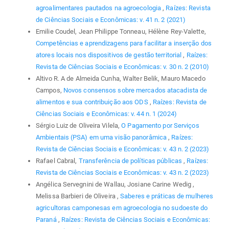
agroalimentares pautados na agroecologia
,
Raízes: Revista
de Ciências Sociais e Econômicas: v. 41 n. 2 (2021)
Emilie Coudel, Jean Philippe Tonneau, Hélène Rey-Valette,
Competências e aprendizagens para facilitar a inserção dos
atores locais nos dispositivos de gestão territorial
,
Raízes:
Revista de Ciências Sociais e Econômicas: v. 30 n. 2 (2010)
Altivo R. A de Almeida Cunha, Walter Belik, Mauro Macedo
Campos,
Novos consensos sobre mercados atacadista de
alimentos e sua contribuição aos ODS
,
Raízes: Revista de
Ciências Sociais e Econômicas: v. 44 n. 1 (2024)
Sérgio Luiz de Oliveira Vilela,
O Pagamento por Serviços
Ambientais (PSA) em uma visão panorâmica
,
Raízes:
Revista de Ciências Sociais e Econômicas: v. 43 n. 2 (2023)
Rafael Cabral,
Transferência de políticas públicas
,
Raízes:
Revista de Ciências Sociais e Econômicas: v. 43 n. 2 (2023)
Angélica Servegnini de Wallau, Josiane Carine Wedig ,
Melissa Barbieri de Oliveira ,
Saberes e práticas de mulheres
agricultoras camponesas em agroecologia no sudoeste do
Paraná
,
Raízes: Revista de Ciências Sociais e Econômicas: