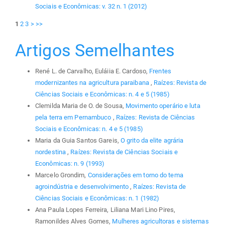
Sociais e Econômicas: v. 32 n. 1 (2012)
1
2
3
>
>>
Artigos Semelhantes
René L. de Carvalho, Euláiia E. Cardoso,
Frentes
modernizantes na agricultura paraibana
,
Raízes: Revista de
Ciências Sociais e Econômicas: n. 4 e 5 (1985)
Clemilda Maria de O. de Sousa,
Movimento operário e luta
pela terra em Pernambuco
,
Raízes: Revista de Ciências
Sociais e Econômicas: n. 4 e 5 (1985)
Maria da Guia Santos Gareis,
O grito da elite agrária
nordestina
,
Raízes: Revista de Ciências Sociais e
Econômicas: n. 9 (1993)
Marcelo Grondim,
Considerações em torno do tema
agroindústria e desenvolvimento
,
Raízes: Revista de
Ciências Sociais e Econômicas: n. 1 (1982)
Ana Paula Lopes Ferreira, Liliana Mari Lino Pires,
Ramonildes Alves Gomes,
Mulheres agricultoras e sistemas