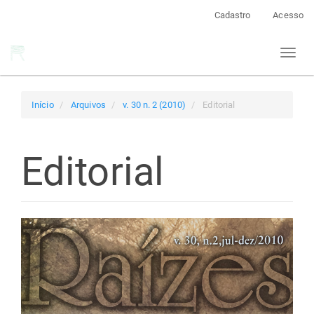
Navegação
Cadastro
Acesso
Principal
Conteúdo
Toggl
principal
naviga
Barra
Lateral
Início
Arquivos
v. 30 n. 2 (2010)
Editorial
Editorial
Barra
lateral
de