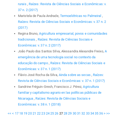
rurais
,
Raízes: Revista de Ciências Sociais e Econômicas: v.
37 n. 2 (2017)
Maristela de Paula Andrade,
Termoelétricas no Palmeiral
,
Raízes: Revista de Ciências Sociais e Econômicas: v. 37 n. 2
(2017)
Regina Bruno,
Agricultura empresarial, povos e comunidades
tradicionais
,
Raízes: Revista de Ciências Sociais e
Econômicas: v. 37 n. 2 (2017)
João Paulo dos Santos Silva, Alessandra Alexandre Freixo,
A
emergência de uma tecnologia social no contexto da
educação do campo
,
Raízes: Revista de Ciências Sociais e
Econômicas: v. 37 n. 1 (2017)
Flávio José Rocha da Silva,
Ainda sobre as secas
,
Raízes:
Revista de Ciências Sociais e Econômicas: v. 37 n. 1 (2017)
Sandrine Fréguin-Gresh, Francisco J. Pérez,
Agricultura
familiar y capitalismo agrario en las políticas públicas de
Nicaragua
,
Raízes: Revista de Ciências Sociais e
Econômicas: v. 38 n. 1 (2018)
<<
<
17
18
19
20
21
22
23
24
25
26
27
28
29
30
31
32
33
34
35
36
>
>>