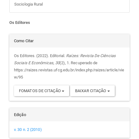
Sociologia Rural
Conteúdo
Os Editores
do
Detalhes
Como Citar
artigo
do
Os Editores. (2022). Editorial.
Raízes: Revista De Ciências
Sociais E Econômicas
,
30
(2), 1. Recuperado de
principal
artigo
https://raizes.revistas.ufcg.edu.br/index.php/raizes/article/vie
w/95
FOMATOS DE CITAÇÃO
BAIXAR CITAÇÃO
Edição
v. 30 n. 2 (2010)