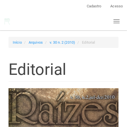
Navegação
Cadastro
Acesso
Principal
Conteúdo
Toggl
principal
naviga
Barra
Lateral
Início
Arquivos
v. 30 n. 2 (2010)
Editorial
Editorial
Barra
lateral
de