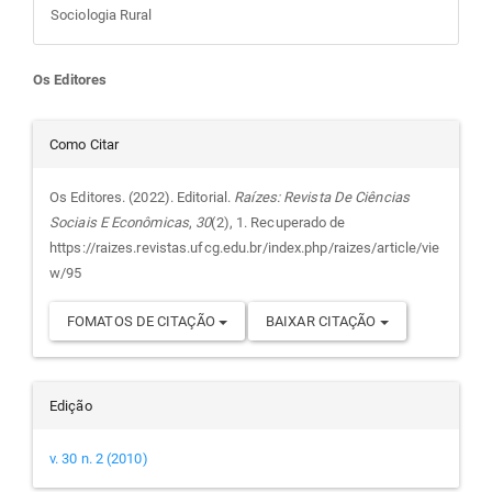
Sociologia Rural
Conteúdo
Os Editores
do
Detalhes
Como Citar
artigo
do
Os Editores. (2022). Editorial.
Raízes: Revista De Ciências
Sociais E Econômicas
,
30
(2), 1. Recuperado de
principal
artigo
https://raizes.revistas.ufcg.edu.br/index.php/raizes/article/vie
w/95
FOMATOS DE CITAÇÃO
BAIXAR CITAÇÃO
Edição
v. 30 n. 2 (2010)