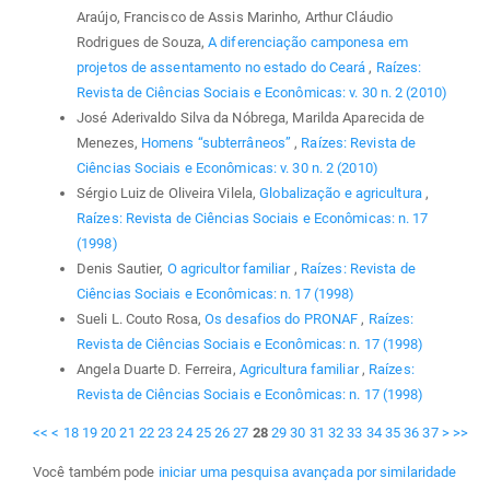
Araújo, Francisco de Assis Marinho, Arthur Cláudio
Rodrigues de Souza,
A diferenciação camponesa em
projetos de assentamento no estado do Ceará
,
Raízes:
Revista de Ciências Sociais e Econômicas: v. 30 n. 2 (2010)
José Aderivaldo Silva da Nóbrega, Marilda Aparecida de
Menezes,
Homens “subterrâneos”
,
Raízes: Revista de
Ciências Sociais e Econômicas: v. 30 n. 2 (2010)
Sérgio Luiz de Oliveira Vilela,
Globalização e agricultura
,
Raízes: Revista de Ciências Sociais e Econômicas: n. 17
(1998)
Denis Sautier,
O agricultor familiar
,
Raízes: Revista de
Ciências Sociais e Econômicas: n. 17 (1998)
Sueli L. Couto Rosa,
Os desafios do PRONAF
,
Raízes:
Revista de Ciências Sociais e Econômicas: n. 17 (1998)
Angela Duarte D. Ferreira,
Agricultura familiar
,
Raízes:
Revista de Ciências Sociais e Econômicas: n. 17 (1998)
<<
<
18
19
20
21
22
23
24
25
26
27
28
29
30
31
32
33
34
35
36
37
>
>>
Você também pode
iniciar uma pesquisa avançada por similaridade