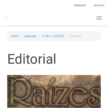
Navegação
Cadastro
Acesso
Principal
Conteúdo
Toggl
principal
naviga
Barra
Lateral
Início
Arquivos
v. 30 n. 2 (2010)
Editorial
Editorial
Barra
lateral
de