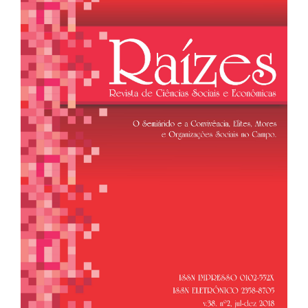
de
artigos