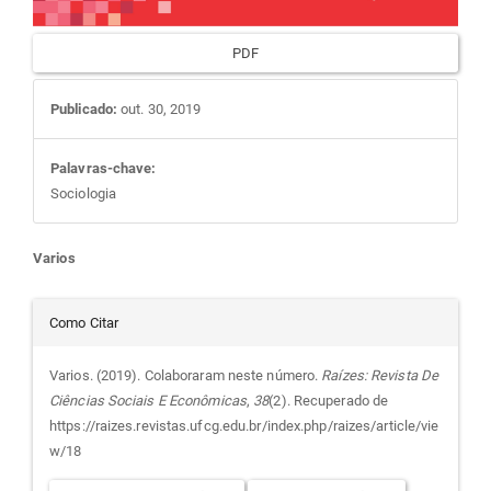
PDF
Publicado:
out. 30, 2019
Palavras-chave:
Sociologia
Conteúdo
Varios
do
Detalhes
Como Citar
artigo
do
Varios. (2019). Colaboraram neste número.
Raízes: Revista De
Ciências Sociais E Econômicas
,
38
(2). Recuperado de
principal
artigo
https://raizes.revistas.ufcg.edu.br/index.php/raizes/article/vie
w/18