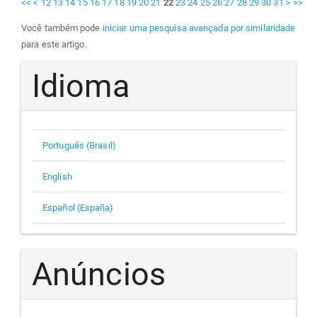
<<
<
12
13
14
15
16
17
18
19
20
21
22
23
24
25
26
27
28
29
30
31
>
>>
Você também pode
iniciar uma pesquisa avançada por similaridade
para este artigo.
Idioma
Português (Brasil)
English
Español (España)
Anúncios