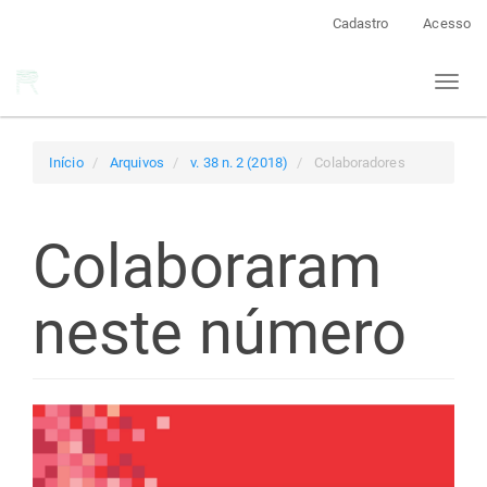
Navegação
Cadastro
Acesso
Principal
Conteúdo
Toggl
principal
naviga
Barra
Lateral
Início
Arquivos
v. 38 n. 2 (2018)
Colaboradores
Colaboraram
neste número
Barra
lateral