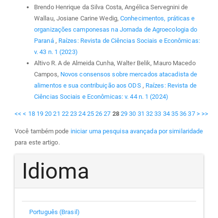
Brendo Henrique da Silva Costa, Angélica Servegnini de
Wallau, Josiane Carine Wedig,
Conhecimentos, práticas e
organizações camponesas na Jornada de Agroecologia do
Paraná
,
Raízes: Revista de Ciências Sociais e Econômicas:
v. 43 n. 1 (2023)
Altivo R. A de Almeida Cunha, Walter Belik, Mauro Macedo
Campos,
Novos consensos sobre mercados atacadista de
alimentos e sua contribuição aos ODS
,
Raízes: Revista de
Ciências Sociais e Econômicas: v. 44 n. 1 (2024)
<<
<
18
19
20
21
22
23
24
25
26
27
28
29
30
31
32
33
34
35
36
37
>
>>
Você também pode
iniciar uma pesquisa avançada por similaridade
para este artigo.
Idioma
Português (Brasil)