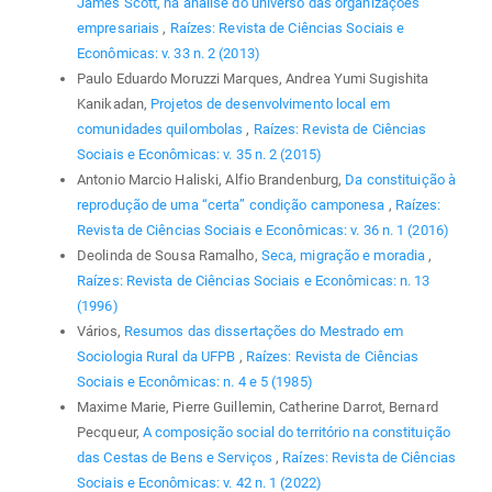
James Scott, na análise do universo das organizações
empresariais
,
Raízes: Revista de Ciências Sociais e
Econômicas: v. 33 n. 2 (2013)
Paulo Eduardo Moruzzi Marques, Andrea Yumi Sugishita
Kanikadan,
Projetos de desenvolvimento local em
comunidades quilombolas
,
Raízes: Revista de Ciências
Sociais e Econômicas: v. 35 n. 2 (2015)
Antonio Marcio Haliski, Alfio Brandenburg,
Da constituição à
reprodução de uma “certa” condição camponesa
,
Raízes:
Revista de Ciências Sociais e Econômicas: v. 36 n. 1 (2016)
Deolinda de Sousa Ramalho,
Seca, migração e moradia
,
Raízes: Revista de Ciências Sociais e Econômicas: n. 13
(1996)
Vários,
Resumos das dissertações do Mestrado em
Sociologia Rural da UFPB
,
Raízes: Revista de Ciências
Sociais e Econômicas: n. 4 e 5 (1985)
Maxime Marie, Pierre Guillemin, Catherine Darrot, Bernard
Pecqueur,
A composição social do território na constituição
das Cestas de Bens e Serviços
,
Raízes: Revista de Ciências
Sociais e Econômicas: v. 42 n. 1 (2022)