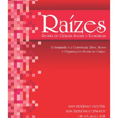
de
artigos