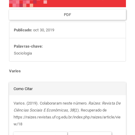
PDF
Publicado:
oct 30, 2019
Palavras-chave:
Sociologia
Conteúdo
Varios
do
Detalhes
Como Citar
artigo
do
Varios. (2019). Colaboraram neste número.
Raízes: Revista De
Ciências Sociais E Econômicas
,
38
(2). Recuperado de
principal
artigo
https://raizes.revistas.ufcg.edu.br/index.php/raizes/article/vie
w/18