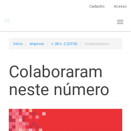
Navegação
Cadastro
Acesso
Principal
Conteúdo
Toggl
principal
naviga
Barra
Lateral
Início
Arquivos
v. 38 n. 2 (2018)
Colaboradores
Colaboraram
neste número
Barra
lateral