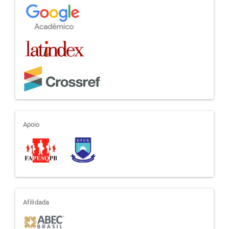
apoio
Apoio
afiliada
Afilidada