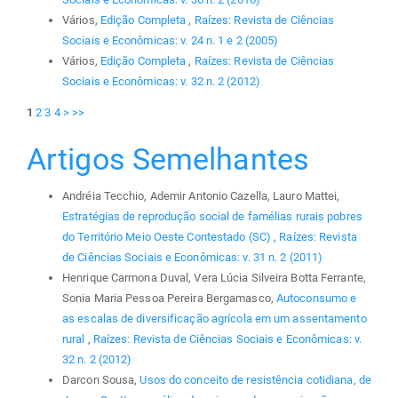
Vários,
Edição Completa
,
Raízes: Revista de Ciências
Sociais e Econômicas: v. 24 n. 1 e 2 (2005)
Vários,
Edição Completa
,
Raízes: Revista de Ciências
Sociais e Econômicas: v. 32 n. 2 (2012)
1
2
3
4
>
>>
Artigos Semelhantes
Andréia Tecchio, Ademir Antonio Cazella, Lauro Mattei,
Estratégias de reprodução social de famélias rurais pobres
do Território Meio Oeste Contestado (SC)
,
Raízes: Revista
de Ciências Sociais e Econômicas: v. 31 n. 2 (2011)
Henrique Carmona Duval, Vera Lúcia Silveira Botta Ferrante,
Sonia Maria Pessoa Pereira Bergamasco,
Autoconsumo e
as escalas de diversificação agrícola em um assentamento
rural
,
Raízes: Revista de Ciências Sociais e Econômicas: v.
32 n. 2 (2012)
Darcon Sousa,
Usos do conceito de resistência cotidiana, de