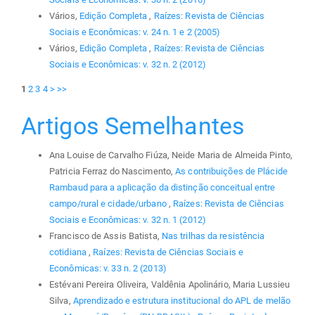
Vários,
Edição Completa
,
Raízes: Revista de Ciências
Sociais e Econômicas: v. 24 n. 1 e 2 (2005)
Vários,
Edição Completa
,
Raízes: Revista de Ciências
Sociais e Econômicas: v. 32 n. 2 (2012)
1
2
3
4
>
>>
Artigos Semelhantes
Ana Louise de Carvalho Fiúza, Neide Maria de Almeida Pinto,
Patricia Ferraz do Nascimento,
As contribuições de Plácide
Rambaud para a aplicação da distinção conceitual entre
campo/rural e cidade/urbano
,
Raízes: Revista de Ciências
Sociais e Econômicas: v. 32 n. 1 (2012)
Francisco de Assis Batista,
Nas trilhas da resistência
cotidiana
,
Raízes: Revista de Ciências Sociais e
Econômicas: v. 33 n. 2 (2013)
Estévani Pereira Oliveira, Valdênia Apolinário, Maria Lussieu
Silva,
Aprendizado e estrutura institucional do APL de melão