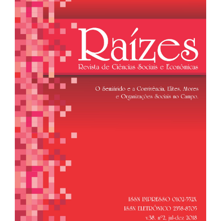
de
artigos