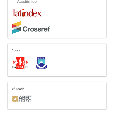
apoio
Apoio
afiliada
Afilidada