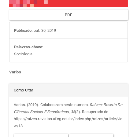
PDF
Publicado:
out. 30, 2019
Palavras-chave:
Sociologia
Conteúdo
Varios
do
Detalhes
Como Citar
artigo
do
Varios. (2019). Colaboraram neste número.
Raízes: Revista De
Ciências Sociais E Econômicas
,
38
(2). Recuperado de
principal
artigo
https://raizes.revistas.ufcg.edu.br/index.php/raizes/article/vie
w/18