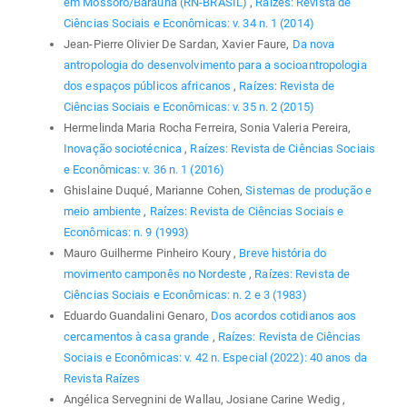
em Mossoró/Baraúna (RN-BRASIL)
,
Raízes: Revista de
Ciências Sociais e Econômicas: v. 34 n. 1 (2014)
Jean-Pierre Olivier De Sardan, Xavier Faure,
Da nova
antropologia do desenvolvimento para a socioantropologia
dos espaços públicos africanos
,
Raízes: Revista de
Ciências Sociais e Econômicas: v. 35 n. 2 (2015)
Hermelinda Maria Rocha Ferreira, Sonia Valeria Pereira,
Inovação sociotécnica
,
Raízes: Revista de Ciências Sociais
e Econômicas: v. 36 n. 1 (2016)
Ghislaine Duqué, Marianne Cohen,
Sistemas de produção e
meio ambiente
,
Raízes: Revista de Ciências Sociais e
Econômicas: n. 9 (1993)
Mauro Guilherme Pinheiro Koury ,
Breve história do
movimento camponês no Nordeste
,
Raízes: Revista de
Ciências Sociais e Econômicas: n. 2 e 3 (1983)
Eduardo Guandalini Genaro,
Dos acordos cotidianos aos
cercamentos à casa grande
,
Raízes: Revista de Ciências
Sociais e Econômicas: v. 42 n. Especial (2022): 40 anos da
Revista Raízes
Angélica Servegnini de Wallau, Josiane Carine Wedig ,