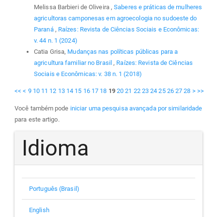
Melissa Barbieri de Oliveira ,
Saberes e práticas de mulheres
agricultoras camponesas em agroecologia no sudoeste do
Paraná
,
Raízes: Revista de Ciências Sociais e Econômicas:
v. 44 n. 1 (2024)
Catia Grisa,
Mudanças nas políticas públicas para a
agricultura familiar no Brasil
,
Raízes: Revista de Ciências
Sociais e Econômicas: v. 38 n. 1 (2018)
<<
<
9
10
11
12
13
14
15
16
17
18
19
20
21
22
23
24
25
26
27
28
>
>>
Você também pode
iniciar uma pesquisa avançada por similaridade
para este artigo.
Idioma
Português (Brasil)
English