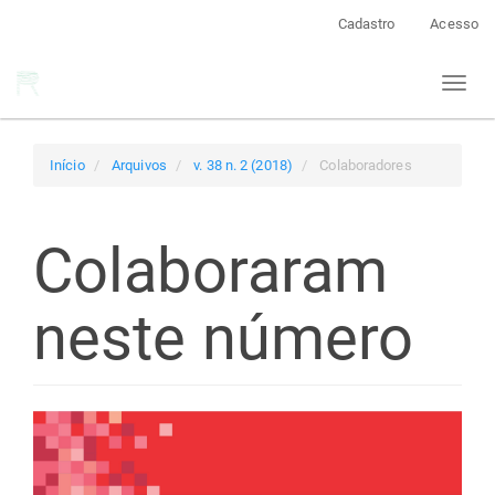
Navegação
Cadastro
Acesso
Principal
Conteúdo
Toggl
principal
naviga
Barra
Lateral
Início
Arquivos
v. 38 n. 2 (2018)
Colaboradores
Colaboraram
neste número
Barra
lateral