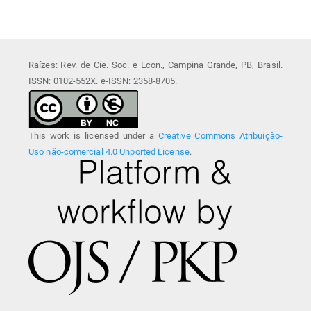
Raízes: Rev. de Cie. Soc. e Econ., Campina Grande, PB, Brasil.
ISSN: 0102-552X. e-ISSN: 2358-8705.
This work is licensed under a
Creative Commons Atribuição-
Uso não-comercial 4.0 Unported License
.