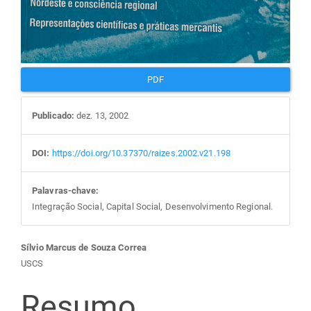
PDF
Publicado:
dez. 13, 2002
DOI:
https://doi.org/10.37370/raizes.2002.v21.198
Palavras-chave:
Integração Social, Capital Social, Desenvolvimento Regional.
Conteúdo
Sílvio Marcus de Souza Correa
USCS
do
Resumo