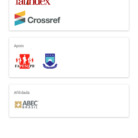
apoio
Apoio
afiliada
Afilidada