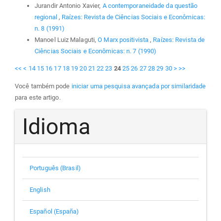
Jurandir Antonio Xavier,
A contemporaneidade da questão
regional
,
Raízes: Revista de Ciências Sociais e Econômicas:
n. 8 (1991)
Manoel Luiz Malaguti,
O Marx positivista
,
Raízes: Revista de
Ciências Sociais e Econômicas: n. 7 (1990)
<<
<
14
15
16
17
18
19
20
21
22
23
24
25
26
27
28
29
30
>
>>
Você também pode
iniciar uma pesquisa avançada por similaridade
para este artigo.
Idioma
Português (Brasil)
English
Español (España)