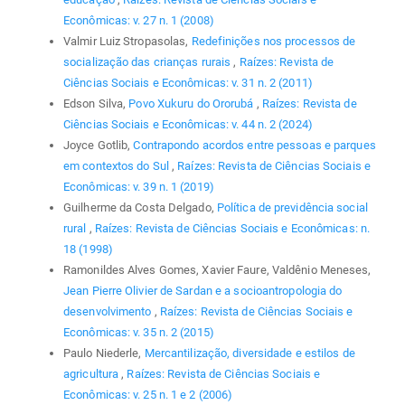
Econômicas: v. 27 n. 1 (2008)
Valmir Luiz Stropasolas,
Redefinições nos processos de
socialização das crianças rurais
,
Raízes: Revista de
Ciências Sociais e Econômicas: v. 31 n. 2 (2011)
Edson Silva,
Povo Xukuru do Ororubá
,
Raízes: Revista de
Ciências Sociais e Econômicas: v. 44 n. 2 (2024)
Joyce Gotlib,
Contrapondo acordos entre pessoas e parques
em contextos do Sul
,
Raízes: Revista de Ciências Sociais e
Econômicas: v. 39 n. 1 (2019)
Guilherme da Costa Delgado,
Política de previdência social
rural
,
Raízes: Revista de Ciências Sociais e Econômicas: n.
18 (1998)
Ramonildes Alves Gomes, Xavier Faure, Valdênio Meneses,
Jean Pierre Olivier de Sardan e a socioantropologia do
desenvolvimento
,
Raízes: Revista de Ciências Sociais e
Econômicas: v. 35 n. 2 (2015)
Paulo Niederle,
Mercantilização, diversidade e estilos de
agricultura
,
Raízes: Revista de Ciências Sociais e
Econômicas: v. 25 n. 1 e 2 (2006)