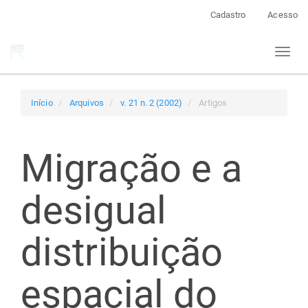
Navegação
Cadastro
Acesso
Principal
Conteúdo
Toggl
principal
naviga
Barra
Lateral
Início
Arquivos
v. 21 n. 2 (2002)
Artigos
Migração e a
desigual
distribuição
espacial do