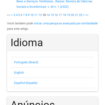
Bens e Serviços Territoriais
,
Raízes: Revista de Ciências
Sociais e Econômicas: v. 42 n. 1 (2022)
<<
<
3
4
5
6
7
8
9
10
11
12
13
14
15
16
17
18
19
20
21
22
>
>>
Você também pode
iniciar uma pesquisa avançada por similaridade
para este artigo.
Idioma
Português (Brasil)
English
Español (España)
Anúncios