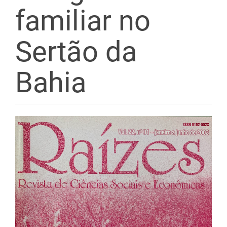
familiar no
Sertão da
Bahia
Barra
lateral
de
artigos