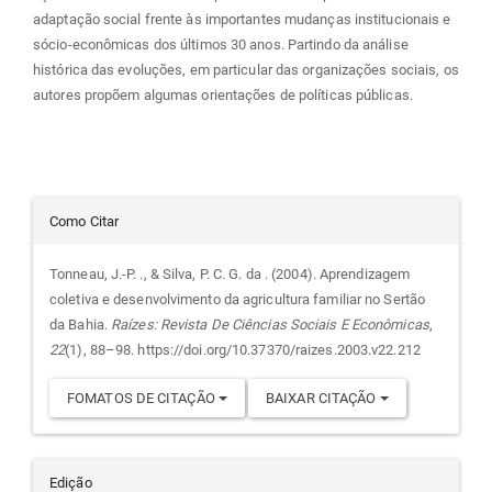
adaptação social frente às importantes mudanças institucionais e
sócio-econômicas dos últimos 30 anos. Partindo da análise
histórica das evoluções, em particular das organizações sociais, os
autores propõem algumas orientações de políticas públicas.
Detalhes
Como Citar
do
Tonneau, J.-P. ., & Silva, P. C. G. da . (2004). Aprendizagem
coletiva e desenvolvimento da agricultura familiar no Sertão
artigo
da Bahia.
Raízes: Revista De Ciências Sociais E Econômicas
,
22
(1), 88–98. https://doi.org/10.37370/raizes.2003.v22.212
FOMATOS DE CITAÇÃO
BAIXAR CITAÇÃO
Edição