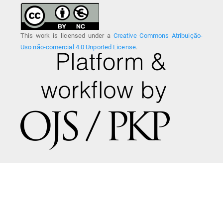
This work is licensed under a
Creative Commons Atribuição-
Uso não-comercial 4.0 Unported License
.