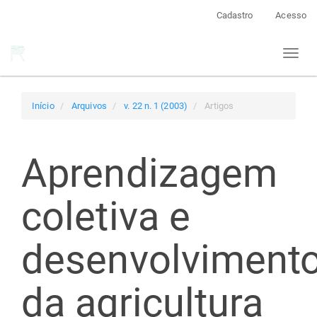
Navegação
Cadastro
Acesso
Principal
Conteúdo
Toggl
principal
naviga
Barra
Lateral
Início
Arquivos
v. 22 n. 1 (2003)
Artigos
Aprendizagem
coletiva e
desenvolviment
da agricultura