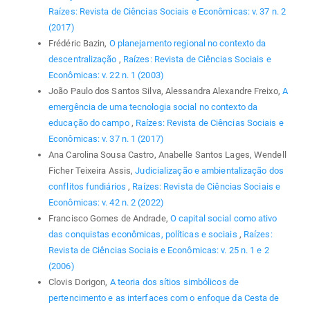
Raízes: Revista de Ciências Sociais e Econômicas: v. 37 n. 2
(2017)
Frédéric Bazin,
O planejamento regional no contexto da
descentralização
,
Raízes: Revista de Ciências Sociais e
Econômicas: v. 22 n. 1 (2003)
João Paulo dos Santos Silva, Alessandra Alexandre Freixo,
A
emergência de uma tecnologia social no contexto da
educação do campo
,
Raízes: Revista de Ciências Sociais e
Econômicas: v. 37 n. 1 (2017)
Ana Carolina Sousa Castro, Anabelle Santos Lages, Wendell
Ficher Teixeira Assis,
Judicialização e ambientalização dos
conflitos fundiários
,
Raízes: Revista de Ciências Sociais e
Econômicas: v. 42 n. 2 (2022)
Francisco Gomes de Andrade,
O capital social como ativo
das conquistas econômicas, políticas e sociais
,
Raízes:
Revista de Ciências Sociais e Econômicas: v. 25 n. 1 e 2
(2006)
Clovis Dorigon,
A teoria dos sítios simbólicos de
pertencimento e as interfaces com o enfoque da Cesta de