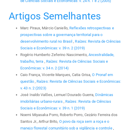
de Ciências Sociais e Econômicas: v. 24 n. 1 e 2 (2005)
Artigos Semelhantes
Marc Piraux, Márcio Caniello,
Reflexões retrospectivas e
prospectivas sobre a governança territorial para o
desenvolvimento rural no Brasil
,
Raízes: Revista de Ciências
Sociais e Econômicas: v. 39 n. 2 (2019)
Rogério Humberto Zeferino Nascimento,
Ancestralidade,
trabalho, terra
,
Raízes: Revista de Ciências Sociais e
Econômicas: v. 34 n. 2 (2014)
Caio França, Vicente Marques, Catia Grisa,
O Pronaf em
questão
,
Raízes: Revista de Ciências Sociais e Econômicas:
v. 43 n. 2 (2023)
José Inaldo Valões, Lemuel Dourado Guerra,
Dinâmicas
imobiliárias urbano-rurais
,
Raízes: Revista de Ciências
Sociais e Econômicas: v. 39 n. 1 (2019)
Noemi Miyasaka Porro, Roberto Porro, Cezário Ferreira dos
Santos Jr., Arthur Brito,
O povo da roça sem a roça e o
manejo florestal comunitário sob a vigilância e controle
,