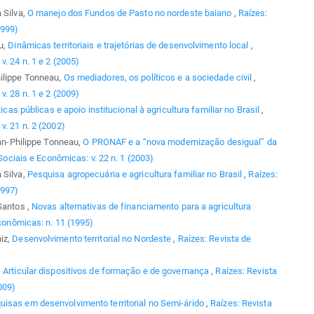
 Silva,
O manejo dos Fundos de Pasto no nordeste baiano
,
Raízes:
1999)
u,
Dinâmicas territoriais e trajetórias de desenvolvimento local
,
. 24 n. 1 e 2 (2005)
hilippe Tonneau,
Os mediadores, os políticos e a sociedade civil
,
. 28 n. 1 e 2 (2009)
ticas públicas e apoio institucional à agricultura familiar no Brasil
,
v. 21 n. 2 (2002)
ean-Philippe Tonneau,
O PRONAF e a “nova modernização desigual” da
Sociais e Econômicas: v. 22 n. 1 (2003)
 Silva,
Pesquisa agropecuária e agricultura familiar no Brasil
,
Raízes:
1997)
Santos ,
Novas alternativas de financiamento para a agricultura
conômicas: n. 11 (1995)
iz,
Desenvolvimento territorial no Nordeste
,
Raízes: Revista de
,
Articular dispositivos de formação e de governança
,
Raízes: Revista
009)
uisas em desenvolvimento territorial no Semi-árido
,
Raízes: Revista