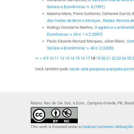
Sociais e Econômicas: n. 8 (1991)
Maxime Marie, Pierre Guillemin, Catherine Darrot,
das Cestas de Bens e Serviços
,
Raízes: Revista de
Rodrigo Constante Martins,
O agrário e o ambienta
Econômicas: v. 26 n. 1 e 2 (2007)
Paulo Eduardo Moruzzi Marques, Julien Blanc,
Cont
Sociais e Econômicas: v. 40 n. 2 (2020)
<<
<
8
9
10
11
12
13
14
15
16
17
18
19
20
21
22
23
24
25
Você também pode
iniciar uma pesquisa avançada por si
Raízes: Rev. de Cie. Soc. e Econ., Campina Grande, PB, Bras
This work is licensed under a
Creative Commons Atribuição-