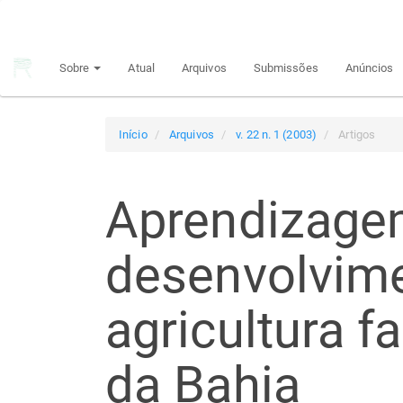
Navegação
Principal
Conteúdo
Sobre
Atual
Arquivos
Submissões
Anúncios
principal
Barra
Lateral
Início
Arquivos
v. 22 n. 1 (2003)
Artigos
Aprendizagem
desenvolvim
agricultura f
da Bahia