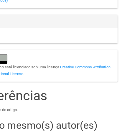
(2003)
lho está licenciado sob uma licença
Creative Commons Attribution
tional License
.
erências
 do artigo.
elo mesmo(s) autor(es)