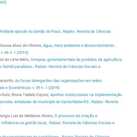
005)
tividade apícola no Sertão do Piauí
,
Raízes: Revista de Ciências
 Sousa Alves de Oliveira,
Água, meio ambiente e desenvolvimento
,
v. 36 n. 1 (2016)
osé de Lima Melo,
Compras governamentais de produtos da agricultura
 do Seridó paraibano
,
Raízes: Revista de Ciências Sociais e
ranzotto,
As faces divergentes das organizações em redes
ais e Econômicas: v. 39 n. 1 (2019)
Schulz, Bruna Tadielo Zajonz,
Aportes institucionais na implementação
 escolas estaduais do município de Santa Maria-RS
,
Raízes: Revista
)
 Sergio Luiz de Medeiros Rivero,
O processo de criação e
influência na gestão local
,
Raízes: Revista de Ciências Sociais e
e o desenvolvimento do capitalismo
,
Raízes: Revista de Ciências