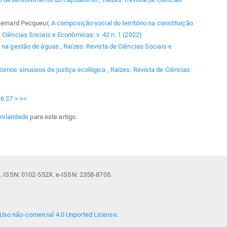
 Bernard Pecqueur,
A composição social do território na constituição
 Ciências Sociais e Econômicas: v. 42 n. 1 (2022)
l na gestão de águas
,
Raízes: Revista de Ciências Sociais e
ornos sinuosos de justiça ecológica
,
Raízes: Revista de Ciências
26
27
>
>>
milaridade
para este artigo.
il. ISSN: 0102-552X. e-ISSN: 2358-8705.
Uso não-comercial 4.0 Unported License
.