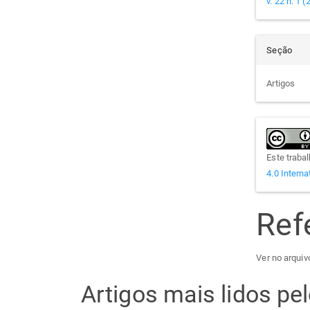
v. 22 n. 1 
Seção
Artigos
Este traba
4.0 Interna
Ref
Ver no arquivo
Artigos mais lidos p