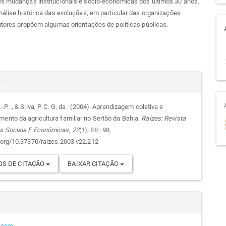
es mudanças institucionais e sócio-econômicas dos últimos 30 anos.
nálise histórica das evoluções, em particular das organizações
utores propõem algumas orientações de políticas públicas.
alhes
r
-P. ., & Silva, P. C. G. da . (2004). Aprendizagem coletiva e
mento da agricultura familiar no Sertão da Bahia.
Raízes: Revista
go
s Sociais E Econômicas
,
22
(1), 88–98.
i.org/10.37370/raizes.2003.v22.212
S DE CITAÇÃO
BAIXAR CITAÇÃO