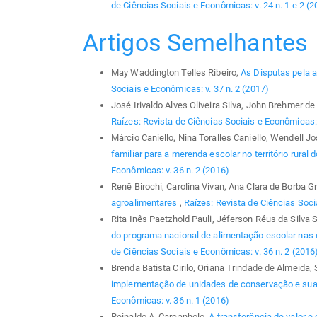
de Ciências Sociais e Econômicas: v. 24 n. 1 e 2 (2
Artigos Semelhantes
May Waddington Telles Ribeiro,
As Disputas pela a
Sociais e Econômicas: v. 37 n. 2 (2017)
José Irivaldo Alves Oliveira Silva, John Brehmer de
Raízes: Revista de Ciências Sociais e Econômicas: 
Márcio Caniello, Nina Toralles Caniello, Wendell J
familiar para a merenda escolar no território rural
Econômicas: v. 36 n. 2 (2016)
Renê Birochi, Carolina Vivan, Ana Clara de Borba G
agroalimentares
,
Raízes: Revista de Ciências Soci
Rita Inês Paetzhold Pauli, Jéferson Réus da Silva 
do programa nacional de alimentação escolar nas
de Ciências Sociais e Econômicas: v. 36 n. 2 (2016
Brenda Batista Cirilo, Oriana Trindade de Almeida,
implementação de unidades de conservação e sua 
Econômicas: v. 36 n. 1 (2016)
Reinaldo A. Carcanholo,
A transferência de valor 