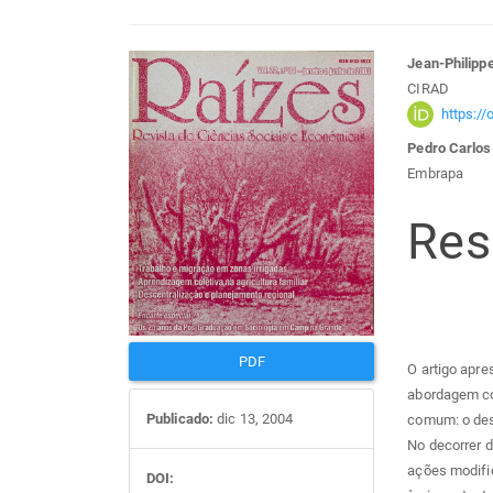
Barra
Con
Jean-Philipp
CIRAD
lateral
do
https:/
Pedro Carlos
de
arti
Embrapa
artigos
prin
Re
PDF
O artigo apre
abordagem con
Publicado:
dic 13, 2004
comum: o des
No decorrer d
ações modifi
DOI: