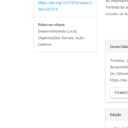
às important
https://doi.org/10.37370/raizes.2
Partindo da a
003.v22.212
sociais, os a
Palavras-chave:
Desenvolvimento Local;
Organizações Sociais, Ação
Det
Coletiva.
Como Cita
do
Tonneau, J.
desenvolvi
arti
De Ciência
https://do
FOMATO
Edição