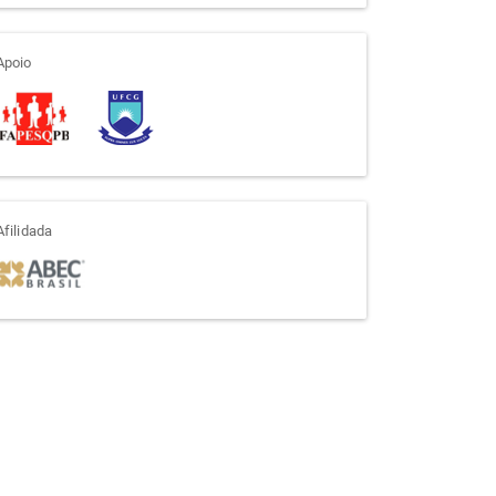
apoio
Apoio
afiliada
Afilidada