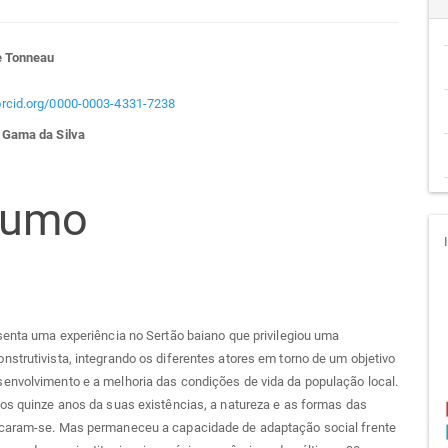
teúdo
e Tonneau
/orcid.org/0000-0003-4331-7238
 Gama da Silva
go
cipal
sumo
senta uma experiência no Sertão baiano que privilegiou uma
strutivista, integrando os diferentes atores em torno de um objetivo
envolvimento e a melhoria das condições de vida da população local.
os quinze anos da suas existências, a natureza e as formas das
caram-se. Mas permaneceu a capacidade de adaptação social frente