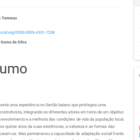
teúdo
e Tonneau
/orcid.org/0000-0003-4331-7238
 Gama da Silva
go
cipal
sumo
senta uma experiência no Sertão baiano que privilegiou uma
strutivista, integrando os diferentes atores em torno de um objetivo
envolvimento e a melhoria das condições de vida da população local.
os quinze anos da suas existências, a natureza e as formas das
caram-se. Mas permaneceu a capacidade de adaptação social frente