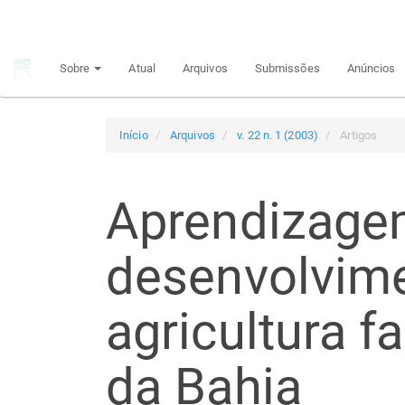
Navegação
Principal
Conteúdo
Sobre
Atual
Arquivos
Submissões
Anúncios
principal
Barra
Lateral
Início
Arquivos
v. 22 n. 1 (2003)
Artigos
Aprendizagem
desenvolvim
agricultura f
da Bahia