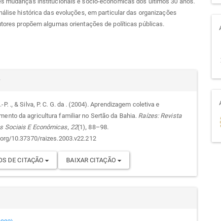
es mudanças institucionais e sócio-econômicas dos últimos 30 anos.
nálise histórica das evoluções, em particular das organizações
utores propõem algumas orientações de políticas públicas.
alhes
r
-P. ., & Silva, P. C. G. da . (2004). Aprendizagem coletiva e
mento da agricultura familiar no Sertão da Bahia.
Raízes: Revista
go
s Sociais E Econômicas
,
22
(1), 88–98.
i.org/10.37370/raizes.2003.v22.212
S DE CITAÇÃO
BAIXAR CITAÇÃO