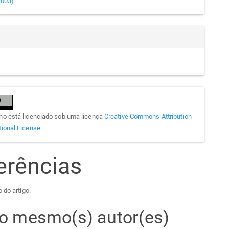
(2003)
lho está licenciado sob uma licença
Creative Commons Attribution
tional License
.
erências
 do artigo.
elo mesmo(s) autor(es)