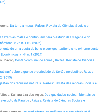
005)
Corona,
Da terra à mesa
,
Raízes: Revista de Ciências Sociais e
is fazem as malas e contribuem para o estudo das viagens e do
nômicas: v. 25 n. 1 e 2 (2006)
ente de uma cesta de bens e serviços territoriais no extremo oeste
 Econômicas: v. 44 n. 1 (2024)
iro Chacon,
Gestão comunal de águas
,
Raízes: Revista de Ciências
rativas” sobre a grande propriedade do Sertão nordestino
,
Raízes:
 2 (2015)
gestão dos recursos naturais
,
Raízes: Revista de Ciências Sociais e
eitosa, Kainara Lira dos Anjos,
Desigualdades socioambientais do
 e esgoto da Paraíba
,
Raízes: Revista de Ciências Sociais e
hilippe Tonneau,
Os mediadores, os políticos e a sociedade civil
,