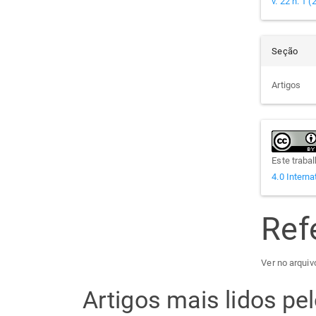
v. 22 n. 1 
Seção
Artigos
Este traba
4.0 Interna
Ref
Ver no arquivo
Artigos mais lidos p