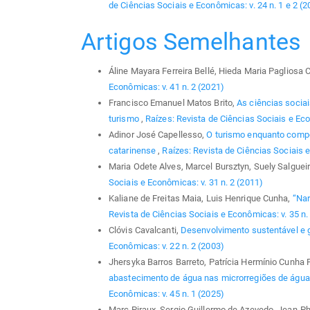
de Ciências Sociais e Econômicas: v. 24 n. 1 e 2 (2
Artigos Semelhantes
Áline Mayara Ferreira Bellé, Hieda Maria Pagliosa 
Econômicas: v. 41 n. 2 (2021)
Francisco Emanuel Matos Brito,
As ciências socia
turismo
,
Raízes: Revista de Ciências Sociais e Eco
Adinor José Capellesso,
O turismo enquanto compon
catarinense
,
Raízes: Revista de Ciências Sociais e
Maria Odete Alves, Marcel Bursztyn, Suely Salgue
Sociais e Econômicas: v. 31 n. 2 (2011)
Kaliane de Freitas Maia, Luis Henrique Cunha,
“Nar
Revista de Ciências Sociais e Econômicas: v. 35 n.
Clóvis Cavalcanti,
Desenvolvimento sustentável e 
Econômicas: v. 22 n. 2 (2003)
Jhersyka Barros Barreto, Patrícia Hermínio Cunha F
abastecimento de água nas microrregiões de água
Econômicas: v. 45 n. 1 (2025)
Marc Piraux, Sergio Guillermo de Azevedo, Jean-P