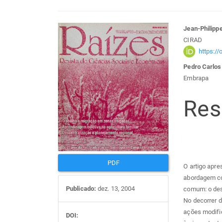
Barra
Con
Jean-Philipp
CIRAD
lateral
do
https:/
Pedro Carlos
de
arti
Embrapa
artigos
prin
Re
PDF
O artigo apre
abordagem con
Publicado:
dez. 13, 2004
comum: o des
No decorrer d
ações modifi
DOI: