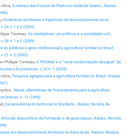
 Silva,
O manejo dos Fundos de Pasto no nordeste baiano
,
Raízes:
1999)
u,
Dinâmicas territoriais e trajetórias de desenvolvimento local
,
. 24 n. 1 e 2 (2005)
hilippe Tonneau,
Os mediadores, os políticos e a sociedade civil
,
. 28 n. 1 e 2 (2009)
ticas públicas e apoio institucional à agricultura familiar no Brasil
,
v. 21 n. 2 (2002)
ean-Philippe Tonneau,
O PRONAF e a “nova modernização desigual” da
Sociais e Econômicas: v. 22 n. 1 (2003)
 Silva,
Pesquisa agropecuária e agricultura familiar no Brasil
,
Raízes:
1997)
Santos ,
Novas alternativas de financiamento para a agricultura
conômicas: n. 11 (1995)
iz,
Desenvolvimento territorial no Nordeste
,
Raízes: Revista de
,
Articular dispositivos de formação e de governança
,
Raízes: Revista
009)
uisas em desenvolvimento territorial no Semi-árido
,
Raízes: Revista