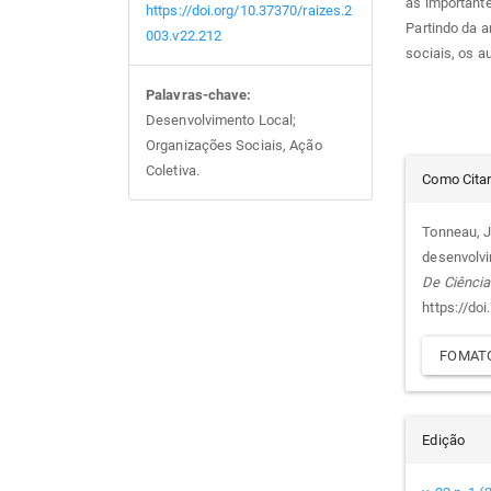
às important
https://doi.org/10.37370/raizes.2
Partindo da a
003.v22.212
sociais, os a
Palavras-chave:
Desenvolvimento Local;
Organizações Sociais, Ação
Det
Coletiva.
Como Cita
do
Tonneau, J.
desenvolvi
arti
De Ciência
https://do
FOMATO
Edição