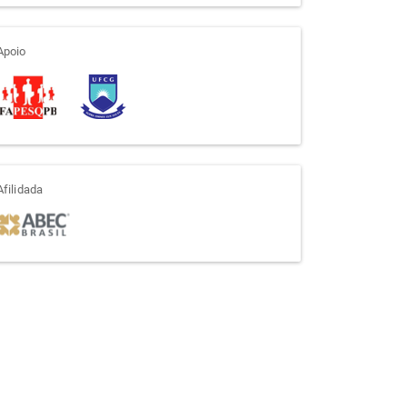
apoio
Apoio
afiliada
Afilidada