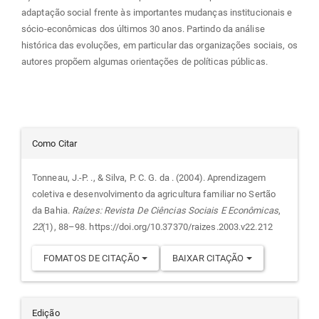
adaptação social frente às importantes mudanças institucionais e
sócio-econômicas dos últimos 30 anos. Partindo da análise
histórica das evoluções, em particular das organizações sociais, os
autores propõem algumas orientações de políticas públicas.
Detalhes
Como Citar
do
Tonneau, J.-P. ., & Silva, P. C. G. da . (2004). Aprendizagem
coletiva e desenvolvimento da agricultura familiar no Sertão
artigo
da Bahia.
Raízes: Revista De Ciências Sociais E Econômicas
,
22
(1), 88–98. https://doi.org/10.37370/raizes.2003.v22.212
FOMATOS DE CITAÇÃO
BAIXAR CITAÇÃO
Edição