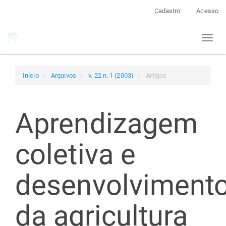
Navegação
Cadastro
Acesso
Principal
Conteúdo
Toggl
principal
naviga
Barra
Lateral
Início
Arquivos
v. 22 n. 1 (2003)
Artigos
Aprendizagem
coletiva e
desenvolviment
da agricultura