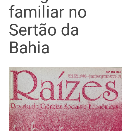
familiar no
Sertão da
Bahia
Barra
lateral
de
artigos