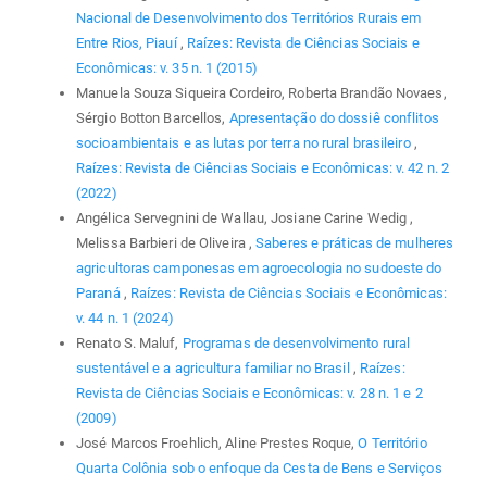
Nacional de Desenvolvimento dos Territórios Rurais em
Entre Rios, Piauí
,
Raízes: Revista de Ciências Sociais e
Econômicas: v. 35 n. 1 (2015)
Manuela Souza Siqueira Cordeiro, Roberta Brandão Novaes,
Sérgio Botton Barcellos,
Apresentação do dossiê conflitos
socioambientais e as lutas por terra no rural brasileiro
,
Raízes: Revista de Ciências Sociais e Econômicas: v. 42 n. 2
(2022)
Angélica Servegnini de Wallau, Josiane Carine Wedig ,
Melissa Barbieri de Oliveira ,
Saberes e práticas de mulheres
agricultoras camponesas em agroecologia no sudoeste do
Paraná
,
Raízes: Revista de Ciências Sociais e Econômicas:
v. 44 n. 1 (2024)
Renato S. Maluf,
Programas de desenvolvimento rural
sustentável e a agricultura familiar no Brasil
,
Raízes:
Revista de Ciências Sociais e Econômicas: v. 28 n. 1 e 2
(2009)
José Marcos Froehlich, Aline Prestes Roque,
O Território
Quarta Colônia sob o enfoque da Cesta de Bens e Serviços