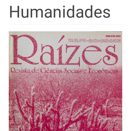
Humanidades
Barra
lateral
de
artigos