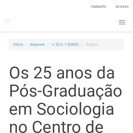
Navegação
Cadastro
Acesso
Principal
Conteúdo
Toggl
principal
naviga
Barra
Lateral
Início
Arquivos
v. 22 n. 1 (2003)
Artigos
Os 25 anos da
Pós-Graduação
em Sociologia
no Centro de