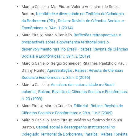
Márcio Caniello, Mar Piraux, Valério Veríssimo de Souza
Bastos,
Identidade e diversidade no Teritório da Cidadania
da Borborema (PB)
,
Raízes: Revista de Ciências Sociais e
Econômicas: v. 34 n. 1 (2014)
Marc Piraux, Márcio Caniello,
Reflexões retrospectivas e
prospectivas sobre a governança territorial para o
desenvolvimento rural no Brasil
,
Raízes: Revista de Ciências
Sociais e Econômicas: v. 39 n. 2 (2019)
Márcio Caniello, Sergio Schneider, Rita Inês Paetzhold Pauli,
Danny Hunter,
Apresentação
,
Raízes: Revista de Ciências
Sociais e Econômicas: v. 36 n. 2 (2016)
Márcio Caniello,
As raízes da nacionalidade no Brasil
colonial
,
Raízes: Revista de Ciências Sociais e Econômicas:
n. 20 (1999)
Marc Piraux, Márcio Caniello,
Editorial
,
Raízes: Revista de
Ciências Sociais e Econômicas: v. 28 n. 1 e 2 (2009)
Márcio Caniello, Marc Piraux, Valério Veríssimo de Souza
Bastos,
Capital social e desempenho institucional no
Colegiado Territorial da Borborema, Paraíba
,
Raízes: Revista