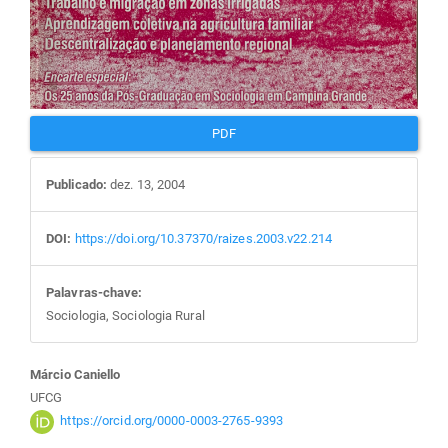
PDF
Publicado:
dez. 13, 2004
DOI:
https://doi.org/10.37370/raizes.2003.v22.214
Palavras-chave:
Sociologia, Sociologia Rural
Conteúdo
Márcio Caniello
UFCG
do
https://orcid.org/0000-0003-2765-9393