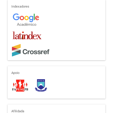
indexadores
Indexadores
apoio
Apoio
Afilidada