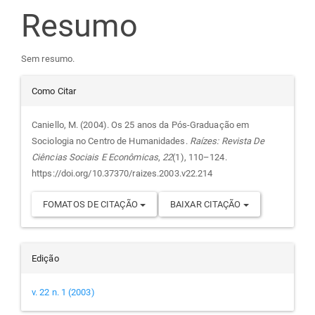
Resumo
artigo
principal
Sem resumo.
Detalhes
Como Citar
do
Caniello, M. (2004). Os 25 anos da Pós-Graduação em
Sociologia no Centro de Humanidades.
Raízes: Revista De
artigo
Ciências Sociais E Econômicas
,
22
(1), 110–124.
https://doi.org/10.37370/raizes.2003.v22.214
FOMATOS DE CITAÇÃO
BAIXAR CITAÇÃO
Edição
v. 22 n. 1 (2003)