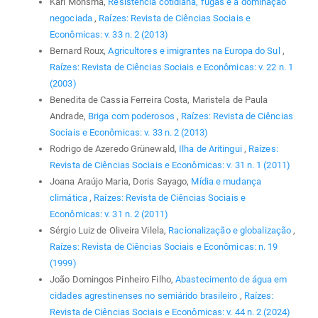
Karl Monsma,
Resistência cotidiana, fugas e a dominação
negociada
,
Raízes: Revista de Ciências Sociais e
Econômicas: v. 33 n. 2 (2013)
Bernard Roux,
Agricultores e imigrantes na Europa do Sul
,
Raízes: Revista de Ciências Sociais e Econômicas: v. 22 n. 1
(2003)
Benedita de Cassia Ferreira Costa, Maristela de Paula
Andrade,
Briga com poderosos
,
Raízes: Revista de Ciências
Sociais e Econômicas: v. 33 n. 2 (2013)
Rodrigo de Azeredo Grünewald,
Ilha de Aritingui
,
Raízes:
Revista de Ciências Sociais e Econômicas: v. 31 n. 1 (2011)
Joana Araújo Maria, Doris Sayago,
Mídia e mudança
climática
,
Raízes: Revista de Ciências Sociais e
Econômicas: v. 31 n. 2 (2011)
Sérgio Luiz de Oliveira Vilela,
Racionalização e globalização
,
Raízes: Revista de Ciências Sociais e Econômicas: n. 19
(1999)
João Domingos Pinheiro Filho,
Abastecimento de água em
cidades agrestinenses no semiárido brasileiro
,
Raízes:
Revista de Ciências Sociais e Econômicas: v. 44 n. 2 (2024)