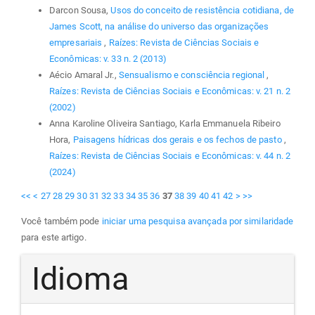
Darcon Sousa,
Usos do conceito de resistência cotidiana, de
James Scott, na análise do universo das organizações
empresariais
,
Raízes: Revista de Ciências Sociais e
Econômicas: v. 33 n. 2 (2013)
Aécio Amaral Jr.,
Sensualismo e consciência regional
,
Raízes: Revista de Ciências Sociais e Econômicas: v. 21 n. 2
(2002)
Anna Karoline Oliveira Santiago, Karla Emmanuela Ribeiro
Hora,
Paisagens hídricas dos gerais e os fechos de pasto
,
Raízes: Revista de Ciências Sociais e Econômicas: v. 44 n. 2
(2024)
<<
<
27
28
29
30
31
32
33
34
35
36
37
38
39
40
41
42
>
>>
Você também pode
iniciar uma pesquisa avançada por similaridade
para este artigo.
Idioma