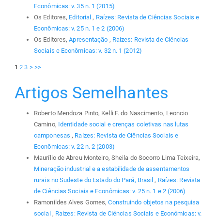
Econômicas: v. 35 n. 1 (2015)
Os Editores,
Editorial
,
Raízes: Revista de Ciências Sociais e
Econômicas: v. 25 n. 1 e 2 (2006)
Os Editores,
Apresentação
,
Raízes: Revista de Ciências
Sociais e Econômicas: v. 32 n. 1 (2012)
1
2
3
>
>>
Artigos Semelhantes
Roberto Mendoza Pinto, Kelli F. do Nascimento, Leoncio
Camino,
Identidade social e crenças coletivas nas lutas
camponesas
,
Raízes: Revista de Ciências Sociais e
Econômicas: v. 22 n. 2 (2003)
Maurílio de Abreu Monteiro, Sheila do Socorro Lima Teixeira,
Mineração industrial e a estabilidade de assentamentos
rurais no Sudeste do Estado do Pará, Brasil
,
Raízes: Revista
de Ciências Sociais e Econômicas: v. 25 n. 1 e 2 (2006)
Ramonildes Alves Gomes,
Construindo objetos na pesquisa
social
,
Raízes: Revista de Ciências Sociais e Econômicas: v.