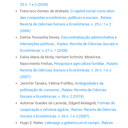
25 n. 1 e 2 (2006)
Francisco Gomes de Andrade,
O capital social como ativo
das conquistas econômicas, políticas e sociais
,
Raízes:
Revista de Ciências Sociais e Econômicas: v. 25 n. 1 e 2
(2006)
Delma Pessanha Neves,
Descentralização administrativa e
interseções políticas
,
Raízes: Revista de Ciências Sociais e
Econômicas: v. 27 n. 1 (2008)
Dalva Maria da Mota, Heribert Schmitz, Minelvina
Nascimento Freitas,
Pesquisa e agricultura familiar
,
Raízes:
Revista de Ciências Sociais e Econômicas: v. 26 n. 1 e 2
(2007)
Jennifer Tanaka, Fátima Portilho,
Ambiguidades da
politização do consumo
,
Raízes: Revista de Ciências
Sociais e Econômicas: v. 39 n. 2 (2019)
Automar Guedes de Lacerda, Edgard Malagodi,
Formas de
cooperação e reforma agrária
,
Raízes: Revista de Ciências
Sociais e Econômicas: v. 26 n. 1 e 2 (2007)
Hugo E. Ratier,
Liderazgo y gobierno en el campo
,
Raízes: