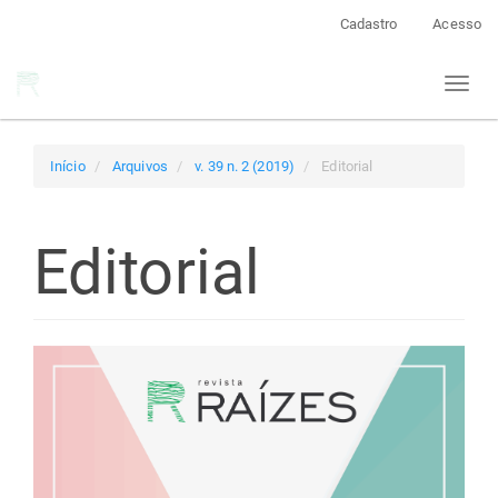
Navegação
Cadastro
Acesso
Principal
Conteúdo
Toggl
principal
naviga
Barra
Lateral
Início
Arquivos
v. 39 n. 2 (2019)
Editorial
Editorial
Barra
lateral
de