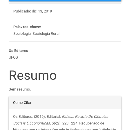
Publicado:
dic 13, 2019
Palavras-chave:
Sociologia, Sociologia Rural
Conteúdo
Os Editores
UFCG
do
Resumo
artigo
Sem resumo.
principal
Detalhes
Como Citar
do
Os Editores. (2019). Editorial.
Raízes: Revista De Ciências
Sociais E Econômicas
,
39
(2), 223–224. Recuperado de
https://raizes.revistas.ufcg.edu.br/index.php/raizes/article/vie