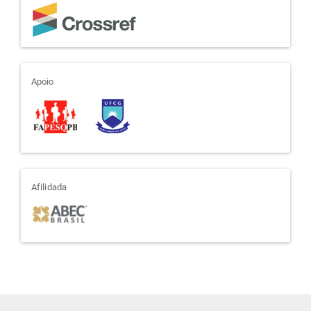
apoio
Apoio
afiliada
Afilidada