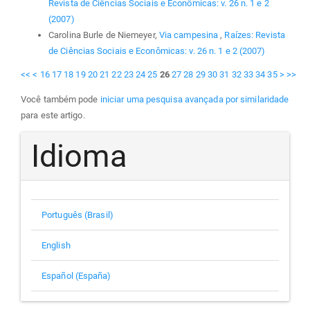
Revista de Ciências Sociais e Econômicas: v. 26 n. 1 e 2
(2007)
Carolina Burle de Niemeyer,
Via campesina
,
Raízes: Revista
de Ciências Sociais e Econômicas: v. 26 n. 1 e 2 (2007)
<<
<
16
17
18
19
20
21
22
23
24
25
26
27
28
29
30
31
32
33
34
35
>
>>
Você também pode
iniciar uma pesquisa avançada por similaridade
para este artigo.
Idioma
Português (Brasil)
English
Español (España)