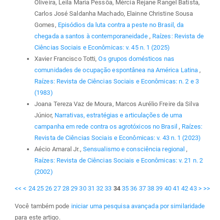
Oliveira, Leila Maria Pessôa, Mércia Rejane Rangel Batista,
Carlos José Saldanha Machado, Elainne Christine Sousa
Gomes,
Episódios da luta contra a peste no Brasil, da
chegada a santos à contemporaneidade
,
Raízes: Revista de
Ciências Sociais e Econômicas: v. 45 n. 1 (2025)
Xavier Francisco Totti,
Os grupos domésticos nas
comunidades de ocupação espontânea na América Latina
,
Raízes: Revista de Ciências Sociais e Econômicas: n. 2 e 3
(1983)
Joana Tereza Vaz de Moura, Marcos Aurélio Freire da Silva
Júnior,
Narrativas, estratégias e articulações de uma
campanha em rede contra os agrotóxicos no Brasil
,
Raízes:
Revista de Ciências Sociais e Econômicas: v. 43 n. 1 (2023)
Aécio Amaral Jr.,
Sensualismo e consciência regional
,
Raízes: Revista de Ciências Sociais e Econômicas: v. 21 n. 2
(2002)
<<
<
24
25
26
27
28
29
30
31
32
33
34
35
36
37
38
39
40
41
42
43
>
>>
Você também pode
iniciar uma pesquisa avançada por similaridade
para este artigo.