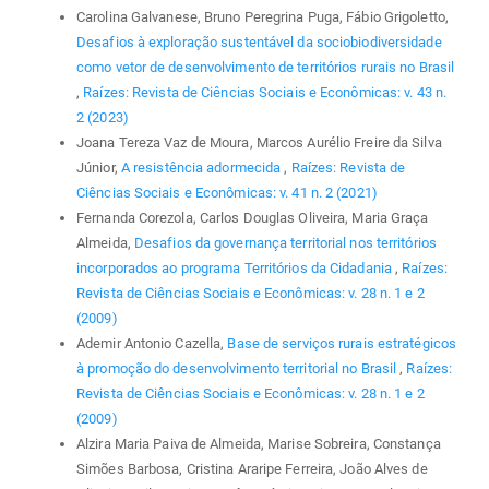
Carolina Galvanese, Bruno Peregrina Puga, Fábio Grigoletto,
Desafios à exploração sustentável da sociobiodiversidade
como vetor de desenvolvimento de territórios rurais no Brasil
,
Raízes: Revista de Ciências Sociais e Econômicas: v. 43 n.
2 (2023)
Joana Tereza Vaz de Moura, Marcos Aurélio Freire da Silva
Júnior,
A resistência adormecida
,
Raízes: Revista de
Ciências Sociais e Econômicas: v. 41 n. 2 (2021)
Fernanda Corezola, Carlos Douglas Oliveira, Maria Graça
Almeida,
Desafios da governança territorial nos territórios
incorporados ao programa Territórios da Cidadania
,
Raízes:
Revista de Ciências Sociais e Econômicas: v. 28 n. 1 e 2
(2009)
Ademir Antonio Cazella,
Base de serviços rurais estratégicos
à promoção do desenvolvimento territorial no Brasil
,
Raízes:
Revista de Ciências Sociais e Econômicas: v. 28 n. 1 e 2
(2009)
Alzira Maria Paiva de Almeida, Marise Sobreira, Constança
Simões Barbosa, Cristina Araripe Ferreira, João Alves de