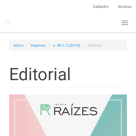
Navegação
Cadastro
Acesso
Principal
Conteúdo
Toggl
principal
naviga
Barra
Lateral
Início
Arquivos
v. 39 n. 2 (2019)
Editorial
Editorial
Barra
lateral
de