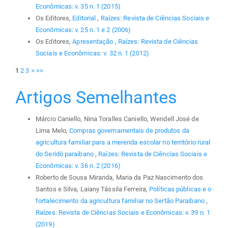
Econômicas: v. 35 n. 1 (2015)
Os Editores,
Editorial
,
Raízes: Revista de Ciências Sociais e
Econômicas: v. 25 n. 1 e 2 (2006)
Os Editores,
Apresentação
,
Raízes: Revista de Ciências
Sociais e Econômicas: v. 32 n. 1 (2012)
1
2
3
>
>>
Artigos Semelhantes
Márcio Caniello, Nina Toralles Caniello, Wendell José de
Lima Melo,
Compras governamentais de produtos da
agricultura familiar para a merenda escolar no território rural
do Seridó paraibano
,
Raízes: Revista de Ciências Sociais e
Econômicas: v. 36 n. 2 (2016)
Roberto de Sousa Miranda, Maria da Paz Nascimento dos
Santos e Silva, Laiany Tássila Ferreira,
Políticas públicas e o
fortalecimento da agricultura familiar no Sertão Paraibano
,
Raízes: Revista de Ciências Sociais e Econômicas: v. 39 n. 1
(2019)