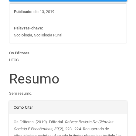
Publicado:
dic 13, 2019
Palavras-chave:
Sociologia, Sociologia Rural
Conteúdo
Os Editores
UFCG
do
Resumo
artigo
Sem resumo.
principal
Detalhes
Como Citar
do
Os Editores. (2019). Editorial.
Raízes: Revista De Ciências
Sociais E Econômicas
,
39
(2), 223–224. Recuperado de
https://raizes.revistas.ufcg.edu.br/index.php/raizes/article/vie