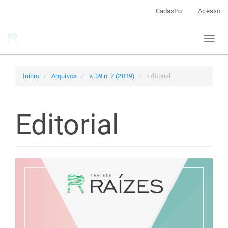
Navegação
Cadastro
Acesso
Principal
Conteúdo
Toggl
principal
naviga
Barra
Lateral
Início
Arquivos
v. 39 n. 2 (2019)
Editorial
Editorial
Barra
lateral
de