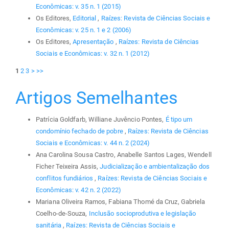
Econômicas: v. 35 n. 1 (2015)
Os Editores,
Editorial
,
Raízes: Revista de Ciências Sociais e
Econômicas: v. 25 n. 1 e 2 (2006)
Os Editores,
Apresentação
,
Raízes: Revista de Ciências
Sociais e Econômicas: v. 32 n. 1 (2012)
1
2
3
>
>>
Artigos Semelhantes
Patrícia Goldfarb, Williane Juvêncio Pontes,
É tipo um
condomínio fechado de pobre
,
Raízes: Revista de Ciências
Sociais e Econômicas: v. 44 n. 2 (2024)
Ana Carolina Sousa Castro, Anabelle Santos Lages, Wendell
Ficher Teixeira Assis,
Judicialização e ambientalização dos
conflitos fundiários
,
Raízes: Revista de Ciências Sociais e
Econômicas: v. 42 n. 2 (2022)
Mariana Oliveira Ramos, Fabiana Thomé da Cruz, Gabriela
Coelho-de-Souza,
Inclusão socioprodutiva e legislação
sanitária
,
Raízes: Revista de Ciências Sociais e