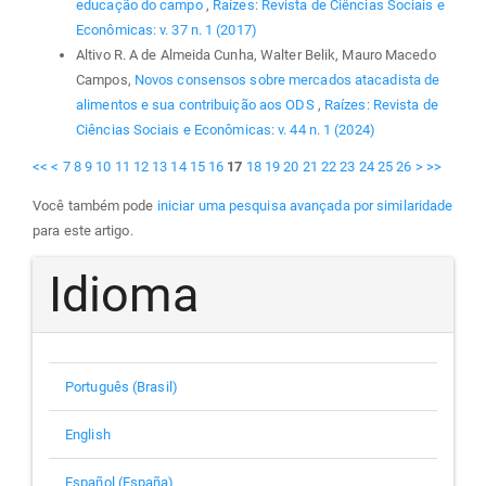
educação do campo
,
Raízes: Revista de Ciências Sociais e
Econômicas: v. 37 n. 1 (2017)
Altivo R. A de Almeida Cunha, Walter Belik, Mauro Macedo
Campos,
Novos consensos sobre mercados atacadista de
alimentos e sua contribuição aos ODS
,
Raízes: Revista de
Ciências Sociais e Econômicas: v. 44 n. 1 (2024)
<<
<
7
8
9
10
11
12
13
14
15
16
17
18
19
20
21
22
23
24
25
26
>
>>
Você também pode
iniciar uma pesquisa avançada por similaridade
para este artigo.
Idioma
Português (Brasil)
English
Español (España)