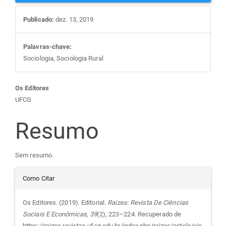
Publicado:
dez. 13, 2019
Palavras-chave:
Sociologia, Sociologia Rural
Conteúdo
Os Editores
UFCG
do
Resumo
artigo
Sem resumo.
principal
Detalhes
Como Citar
do
Os Editores. (2019). Editorial.
Raízes: Revista De Ciências
Sociais E Econômicas
,
39
(2), 223–224. Recuperado de
https://raizes.revistas.ufcg.edu.br/index.php/raizes/article/vie