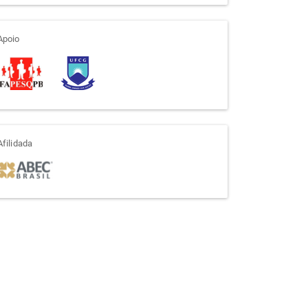
apoio
Apoio
afiliada
Afilidada