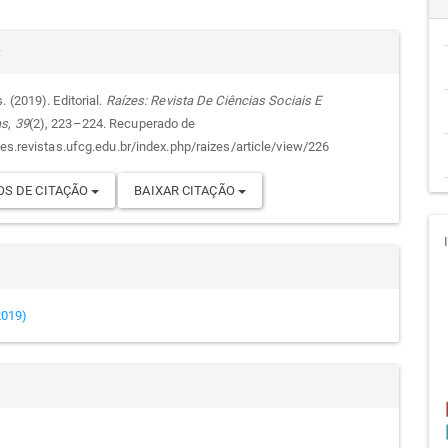
cipal
alhes
r
. (2019). Editorial.
Raízes: Revista De Ciências Sociais E
as
,
39
(2), 223–224. Recuperado de
go
zes.revistas.ufcg.edu.br/index.php/raizes/article/view/226
S DE CITAÇÃO
BAIXAR CITAÇÃO
(2019)