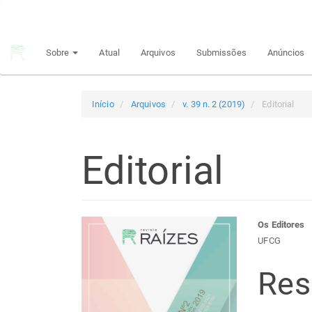
Navegação
Principal
Conteúdo
Sobre
Atual
Arquivos
Submissões
Anúncios
principal
Barra
Lateral
Início
Arquivos
v. 39 n. 2 (2019)
Editorial
Editorial
Barra
Con
Os Editores
UFCG
lateral
do
Re
de
arti