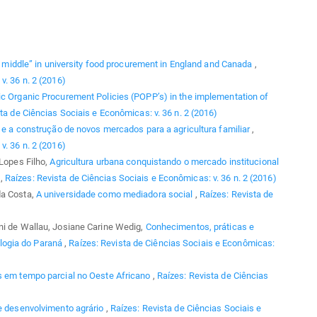
he middle” in university food procurement in England and Canada
,
v. 36 n. 2 (2016)
ic Organic Procurement Policies (POPP’s) in the implementation of
ta de Ciências Sociais e Econômicas: v. 36 n. 2 (2016)
s e a construção de novos mercados para a agricultura familiar
,
v. 36 n. 2 (2016)
 Lopes Filho,
Agricultura urbana conquistando o mercado institucional
R
,
Raízes: Revista de Ciências Sociais e Econômicas: v. 36 n. 2 (2016)
da Costa,
A universidade como mediadora social
,
Raízes: Revista de
ni de Wallau, Josiane Carine Wedig,
Conhecimentos, práticas e
logia do Paraná
,
Raízes: Revista de Ciências Sociais e Econômicas:
s em tempo parcial no Oeste Africano
,
Raízes: Revista de Ciências
e desenvolvimento agrário
,
Raízes: Revista de Ciências Sociais e