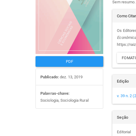
Sem resumo.
artigos
prin
Det
Como Cita
do
Os Editores
Econômic
arti
https://rai
FOMATO
PDF
Publicado:
dez. 13, 2019
Edição
Palavras-chave:
v. 39 n. 2 
Sociologia, Sociologia Rural
Seção
Editorial