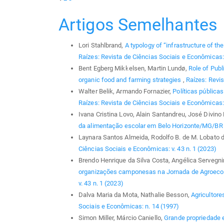
Artigos Semelhantes
Lori Stahlbrand,
A typology of “infrastructure of t
Raízes: Revista de Ciências Sociais e Econômicas: 
Bent Egberg Mikkelsen, Martin Lundø,
Role of Publ
organic food and farming strategies
,
Raízes: Revis
Walter Belik, Armando Fornazier,
Políticas pública
Raízes: Revista de Ciências Sociais e Econômicas: 
Ivana Cristina Lovo, Alain Santandreu, José Divino
da alimentação escolar em Belo Horizonte/MG/B
Laynara Santos Almeida, Rodolfo B. de M. Lobato 
Ciências Sociais e Econômicas: v. 43 n. 1 (2023)
Brendo Henrique da Silva Costa, Angélica Servegni
organizações camponesas na Jornada de Agroeco
v. 43 n. 1 (2023)
Dalva Maria da Mota, Nathalie Besson,
Agricultore
Sociais e Econômicas: n. 14 (1997)
Simon Miller, Márcio Caniello,
Grande propriedade 