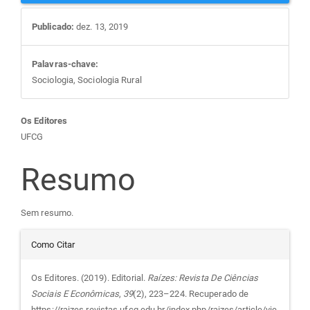
Publicado:
dez. 13, 2019
Palavras-chave:
Sociologia, Sociologia Rural
Conteúdo
Os Editores
UFCG
do
Resumo
artigo
Sem resumo.
principal
Detalhes
Como Citar
do
Os Editores. (2019). Editorial.
Raízes: Revista De Ciências
Sociais E Econômicas
,
39
(2), 223–224. Recuperado de
https://raizes.revistas.ufcg.edu.br/index.php/raizes/article/vie