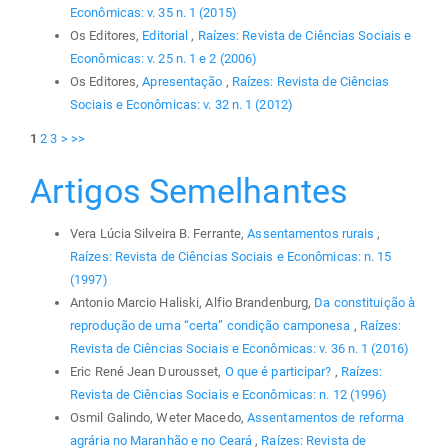
Econômicas: v. 35 n. 1 (2015)
Os Editores,
Editorial
,
Raízes: Revista de Ciências Sociais e
Econômicas: v. 25 n. 1 e 2 (2006)
Os Editores,
Apresentação
,
Raízes: Revista de Ciências
Sociais e Econômicas: v. 32 n. 1 (2012)
1
2
3
>
>>
Artigos Semelhantes
Vera Lúcia Silveira B. Ferrante,
Assentamentos rurais
,
Raízes: Revista de Ciências Sociais e Econômicas: n. 15
(1997)
Antonio Marcio Haliski, Alfio Brandenburg,
Da constituição à
reprodução de uma “certa” condição camponesa
,
Raízes:
Revista de Ciências Sociais e Econômicas: v. 36 n. 1 (2016)
Eric René Jean Durousset,
O que é participar?
,
Raízes:
Revista de Ciências Sociais e Econômicas: n. 12 (1996)
Osmil Galindo, Weter Macedo,
Assentamentos de reforma
agrária no Maranhão e no Ceará
,
Raízes: Revista de