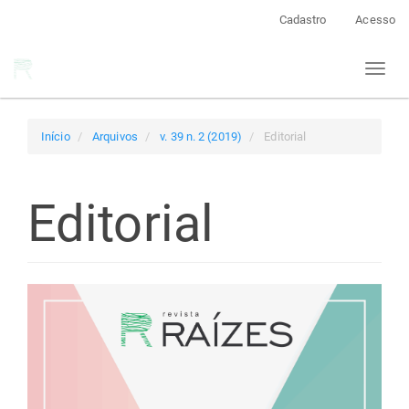
Navegação
Cadastro
Acesso
Principal
Conteúdo
Toggl
principal
naviga
Barra
Lateral
Início
Arquivos
v. 39 n. 2 (2019)
Editorial
Editorial
Barra
lateral
de