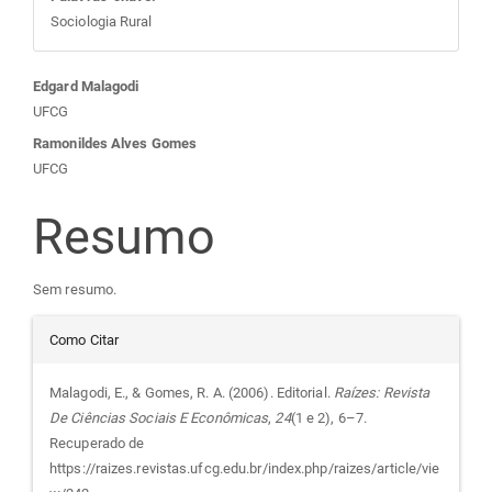
Sociologia Rural
Conteúdo
Edgard Malagodi
UFCG
do
Ramonildes Alves Gomes
UFCG
artigo
Resumo
principal
Sem resumo.
Detalhes
Como Citar
do
Malagodi, E., & Gomes, R. A. (2006). Editorial.
Raízes: Revista
De Ciências Sociais E Econômicas
,
24
(1 e 2), 6–7.
artigo
Recuperado de
https://raizes.revistas.ufcg.edu.br/index.php/raizes/article/vie