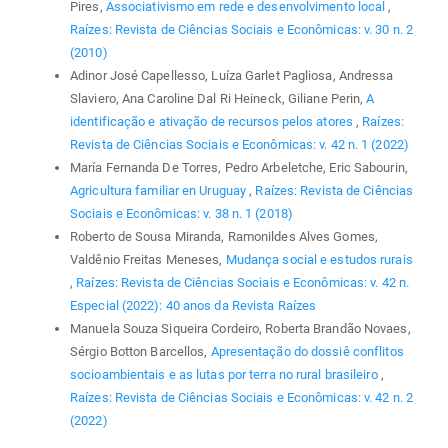
Pires,
Associativismo em rede e desenvolvimento local
,
Raízes: Revista de Ciências Sociais e Econômicas: v. 30 n. 2
(2010)
Adinor José Capellesso, Luíza Garlet Pagliosa, Andressa
Slaviero, Ana Caroline Dal Ri Heineck, Giliane Perin,
A
identificação e ativação de recursos pelos atores
,
Raízes:
Revista de Ciências Sociais e Econômicas: v. 42 n. 1 (2022)
María Fernanda De Torres, Pedro Arbeletche, Eric Sabourin,
Agricultura familiar en Uruguay
,
Raízes: Revista de Ciências
Sociais e Econômicas: v. 38 n. 1 (2018)
Roberto de Sousa Miranda, Ramonildes Alves Gomes,
Valdênio Freitas Meneses,
Mudança social e estudos rurais
,
Raízes: Revista de Ciências Sociais e Econômicas: v. 42 n.
Especial (2022): 40 anos da Revista Raízes
Manuela Souza Siqueira Cordeiro, Roberta Brandão Novaes,
Sérgio Botton Barcellos,
Apresentação do dossiê conflitos
socioambientais e as lutas por terra no rural brasileiro
,
Raízes: Revista de Ciências Sociais e Econômicas: v. 42 n. 2
(2022)