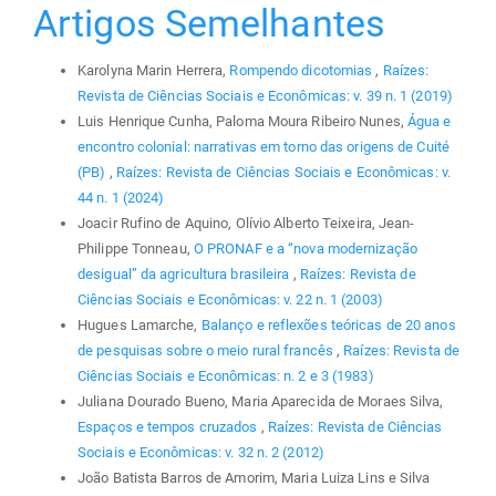
Artigos Semelhantes
Karolyna Marin Herrera,
Rompendo dicotomias
,
Raízes:
Revista de Ciências Sociais e Econômicas: v. 39 n. 1 (2019)
Luis Henrique Cunha, Paloma Moura Ribeiro Nunes,
Água e
encontro colonial: narrativas em torno das origens de Cuité
(PB)
,
Raízes: Revista de Ciências Sociais e Econômicas: v.
44 n. 1 (2024)
Joacir Rufino de Aquino, Olívio Alberto Teixeira, Jean-
Philippe Tonneau,
O PRONAF e a “nova modernização
desigual” da agricultura brasileira
,
Raízes: Revista de
Ciências Sociais e Econômicas: v. 22 n. 1 (2003)
Hugues Lamarche,
Balanço e reflexões teóricas de 20 anos
de pesquisas sobre o meio rural francês
,
Raízes: Revista de
Ciências Sociais e Econômicas: n. 2 e 3 (1983)
Juliana Dourado Bueno, Maria Aparecida de Moraes Silva,
Espaços e tempos cruzados
,
Raízes: Revista de Ciências
Sociais e Econômicas: v. 32 n. 2 (2012)
João Batista Barros de Amorim, Maria Luiza Lins e Silva