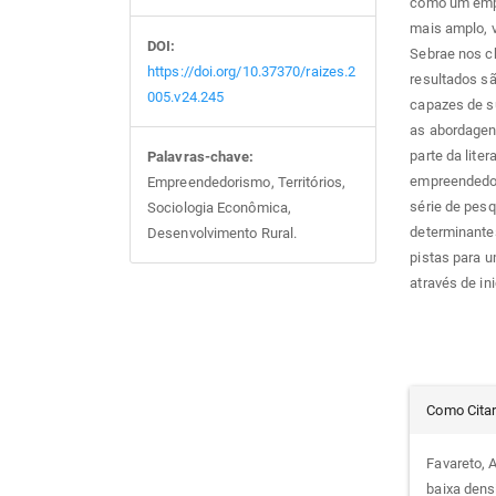
como um empe
mais amplo, v
DOI:
Sebrae nos ch
https://doi.org/10.37370/raizes.2
resultados sã
005.v24.245
capazes de s
as abordagens
parte da lite
Palavras-chave:
empreendedori
Empreendedorismo, Territórios,
série de pes
Sociologia Econômica,
determinantes
Desenvolvimento Rural.
pistas para 
através de ini
Det
Como Cita
do
Favareto, 
baixa dens