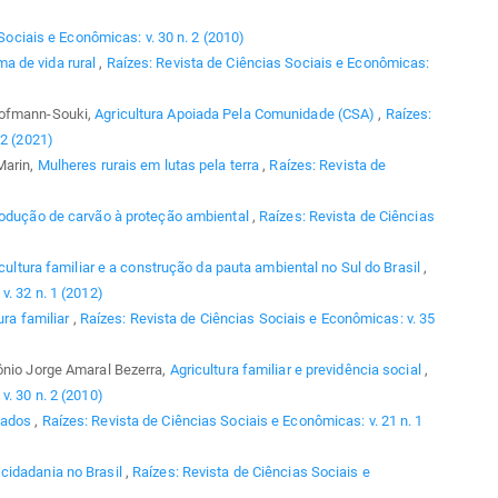
Sociais e Econômicas: v. 30 n. 2 (2010)
a de vida rural
,
Raízes: Revista de Ciências Sociais e Econômicas:
Hofmann-Souki,
Agricultura Apoiada Pela Comunidade (CSA)
,
Raízes:
 2 (2021)
Marin,
Mulheres rurais em lutas pela terra
,
Raízes: Revista de
odução de carvão à proteção ambiental
,
Raízes: Revista de Ciências
cultura familiar e a construção da pauta ambiental no Sul do Brasil
,
v. 32 n. 1 (2012)
ura familiar
,
Raízes: Revista de Ciências Sociais e Econômicas: v. 35
ônio Jorge Amaral Bezerra,
Agricultura familiar e previdência social
,
v. 30 n. 2 (2010)
gados
,
Raízes: Revista de Ciências Sociais e Econômicas: v. 21 n. 1
cidadania no Brasil
,
Raízes: Revista de Ciências Sociais e