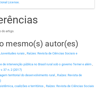
tional License
.
erências
 do artigo.
elo mesmo(s) autor(es)
,
Juventudes rurais
,
Raízes: Revista de Ciências Sociais e
de intervenção pública no Brasil rural sob o governo Temer e além
,
v. 37 n. 2 (2017)
agem territorial do desenvolvimento rural
,
Raízes: Revista de
)
stêmica, coalizões e territórios
,
Raízes: Revista de Ciências Sociais