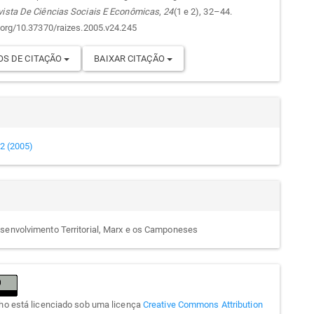
go
vista De Ciências Sociais E Econômicas
,
24
(1 e 2), 32–44.
i.org/10.37370/raizes.2005.v24.245
S DE CITAÇÃO
BAIXAR CITAÇÃO
e 2 (2005)
senvolvimento Territorial, Marx e os Camponeses
lho está licenciado sob uma licença
Creative Commons Attribution