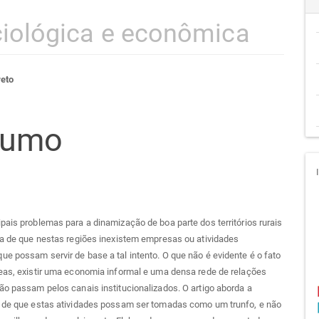
iológica e econômica
teúdo
reto
sumo
go
cipal
pais problemas para a dinamização de boa parte dos territórios rurais
ia de que nestas regiões inexistem empresas ou atividades
e possam servir de base a tal intento. O que não é evidente é o fato
eas, existir uma economia informal e uma densa rede de relações
ão passam pelos canais institucionalizados. O artigo aborda a
e de que estas atividades possam ser tomadas como um trunfo, e não