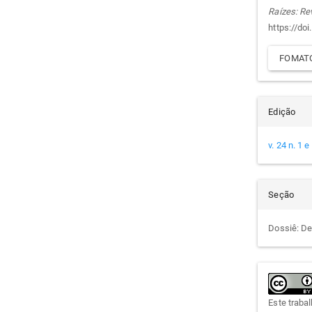
arti
Raízes: Re
https://do
FOMATO
Edição
v. 24 n. 1 
Seção
Dossiê: De
Este traba