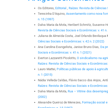
Os Editores,
Editorial
,
Raízes: Revista de Ciências 
Teresinha D’Aquino,
Assentamento como nova form
n. 15 (1997)
Dalva Maria da Mota, Heribert Schmitz, Susanne 
Revista de Ciências Sociais e Econômicas: v. 41 n.
Juliana de Almeida Costa, Joel Orlando Bevilaqua 
Ciências Sociais e Econômicas: v. 42 n. 2 (2022)
Ana Carolina Evangelista, Janise Bruno Dias,
Da pr
Sociais e Econômicas: v. 41 n. 1 (2021)
Everton Lazzaretti Picolotto,
O sindicalismo na agri
Raízes: Revista de Ciências Sociais e Econômicas: 
Lauro Mattei,
Políticas públicas de apoio à agricult
n. 1 (2015)
Nádia Velleda Caldas, Flávio Sacco dos Anjos, Ant
Raízes: Revista de Ciências Sociais e Econômicas: 
Dalva Maria da Mota,
Rua – Vitrine dos desempre
(2002)
Alexandre Queiroz de Menezes,
Formação social e 
Econômicas: n. 15 (1997)