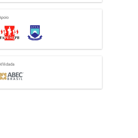
apoio
Apoio
afiliada
Afilidada