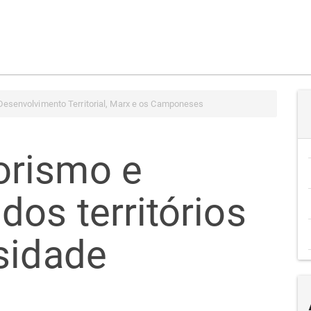
Desenvolvimento Territorial, Marx e os Camponeses
rismo e
os territórios
sidade