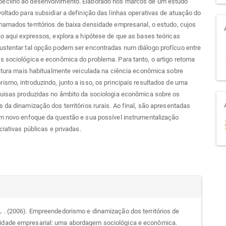
cilho ao desenvolvimento. Elaborado nos marcos de um estudo
oltado para subsidiar a definição das linhas operativas de atuação do
amados territórios de baixa densidade empresarial, o estudo, cujos
o aqui expressos, explora a hipótese de que as bases teóricas
ustentar tal opção podem ser encontradas num diálogo profícuo entre
 sociológica e econômica do problema. Para tanto, o artigo retoma
ratura mais habitualmente veiculada na ciência econômica sobre
smo, introduzindo, junto a isso, os principais resultados de uma
quisas produzidas no âmbito da sociologia econômica sobre os
 da dinamização dos territórios rurais. Ao final, são apresentadas
um novo enfoque da questão e sua possível instrumentalização
ciativas públicas e privadas.
alhes
r
A. . (2006). Empreendedorismo e dinamização dos territórios de
idade empresarial: uma abordagem sociológica e econômica.