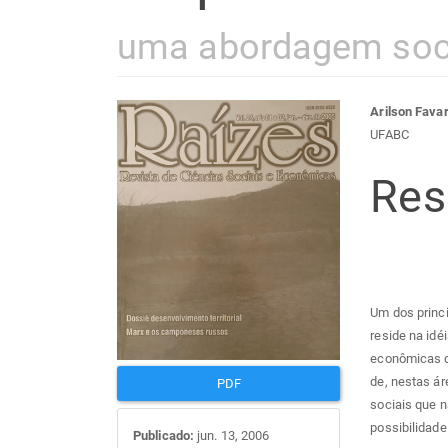
uma abordagem soc
Barra
Con
Arilson Fava
UFABC
lateral
do
Re
de
arti
artigos
prin
Um dos princi
reside na idé
econômicas qu
de, nestas ár
PDF
sociais que n
possibilidad
Publicado:
jun. 13, 2006