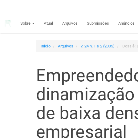
Navegação
Principal
Conteúdo
Sobre
Atual
Arquivos
Submissões
Anúncios
principal
Barra
Lateral
Início
Arquivos
v. 24 n. 1 e 2 (2005)
Dossiê: 
Empreendedo
dinamização d
de baixa den
empresarial