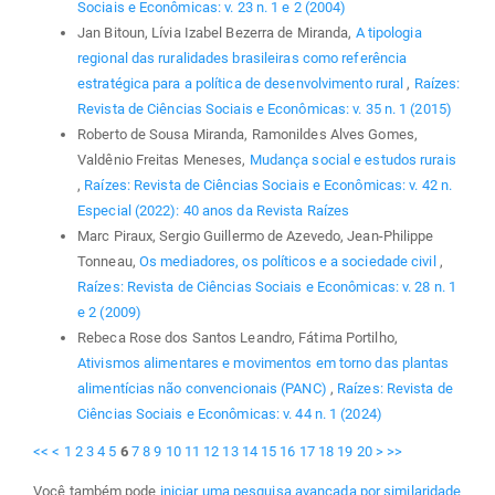
Sociais e Econômicas: v. 23 n. 1 e 2 (2004)
Jan Bitoun, Lívia Izabel Bezerra de Miranda,
A tipologia
regional das ruralidades brasileiras como referência
estratégica para a política de desenvolvimento rural
,
Raízes:
Revista de Ciências Sociais e Econômicas: v. 35 n. 1 (2015)
Roberto de Sousa Miranda, Ramonildes Alves Gomes,
Valdênio Freitas Meneses,
Mudança social e estudos rurais
,
Raízes: Revista de Ciências Sociais e Econômicas: v. 42 n.
Especial (2022): 40 anos da Revista Raízes
Marc Piraux, Sergio Guillermo de Azevedo, Jean-Philippe
Tonneau,
Os mediadores, os políticos e a sociedade civil
,
Raízes: Revista de Ciências Sociais e Econômicas: v. 28 n. 1
e 2 (2009)
Rebeca Rose dos Santos Leandro, Fátima Portilho,
Ativismos alimentares e movimentos em torno das plantas
alimentícias não convencionais (PANC)
,
Raízes: Revista de
Ciências Sociais e Econômicas: v. 44 n. 1 (2024)
<<
<
1
2
3
4
5
6
7
8
9
10
11
12
13
14
15
16
17
18
19
20
>
>>
Você também pode
iniciar uma pesquisa avançada por similaridade