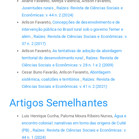
Ariane Favareto, Mireya Valencia, Arilson Favareto,
Juventudes rurais
,
Raízes: Revista de Ciências Sociais e
Econômicas: v. 44 n. 2 (2024)
Arilson Favareto,
Concepções de desenvolvimento e de
intervenção pública no Brasil rural sob o governo Temer e
além
,
Raízes: Revista de Ciências Sociais e Econômicas: v.
37 n. 2 (2017)
Arilson Favareto,
As tentativas de adoção da abordagem
territorial do desenvolvimento rural
,
Raízes: Revista de
Ciências Sociais e Econômicas: v. 28 n. 1 e 2 (2009)
Cesar Buno Favarão, Arilson Favareto,
Abordagem
sistêmica, coalizões e territórios
,
Raízes: Revista de
Ciências Sociais e Econômicas: v. 41 n. 2 (2021)
Artigos Semelhantes
Luis Henrique Cunha, Paloma Moura Ribeiro Nunes,
Água e
encontro colonial: narrativas em torno das origens de Cuité
(PB)
,
Raízes: Revista de Ciências Sociais e Econômicas: v.
44 n. 1 (2024)