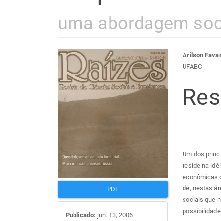
uma abordagem soc
Barra
Con
Arilson Fava
UFABC
lateral
do
Re
de
arti
artigos
prin
Um dos princi
reside na idé
econômicas qu
de, nestas ár
PDF
sociais que n
possibilidad
Publicado:
jun. 13, 2006