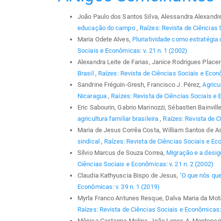
João Paulo dos Santos Silva, Alessandra Alexandre
educação do campo
,
Raízes: Revista de Ciências 
Maria Odete Alves,
Pluriatividade como estratégia
Sociais e Econômicas: v. 21 n. 1 (2002)
Alexandra Leite de Farias, Janice Rodrigues Place
Brasil
,
Raízes: Revista de Ciências Sociais e Econô
Sandrine Fréguin-Gresh, Francisco J. Pérez,
Agricu
Nicaragua
,
Raízes: Revista de Ciências Sociais e 
Eric Sabourin, Gabrio Marinozzi, Sébastien Bainvill
agricultura familiar brasileira
,
Raízes: Revista de C
Maria de Jesus Corrêa Costa, William Santos de 
sindical
,
Raízes: Revista de Ciências Sociais e Eco
Sílvio Marcus de Souza Correa,
Migração e a desig
Ciências Sociais e Econômicas: v. 21 n. 2 (2002)
Claudia Kathyuscia Bispo de Jesus,
‘O que nós qu
Econômicas: v. 39 n. 1 (2019)
Myrla Franco Antunes Resque, Dalva Maria da Mot
Raízes: Revista de Ciências Sociais e Econômicas: 
Mônica Castagna Molina, João Lopes A. Montenegro,