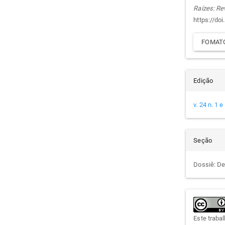
arti
Raízes: Re
https://do
FOMATO
Edição
v. 24 n. 1 
Seção
Dossiê: De
Este traba