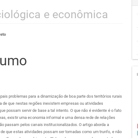
iológica e econômica
teúdo
reto
sumo
go
cipal
pais problemas para a dinamização de boa parte dos territórios rurais
ia de que nestas regiões inexistem empresas ou atividades
e possam servir de base a tal intento. O que não é evidente é o fato
eas, existir uma economia informal e uma densa rede de relações
ão passam pelos canais institucionalizados. O artigo aborda a
e de que estas atividades possam ser tomadas como um trunfo, e não