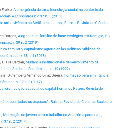
 Freixo,
A emergência de uma tecnologia social no contexto da
Sociais e Econômicas: v. 37 n. 1 (2017)
 de sobrevivência no Sertão nordestino
,
Raízes: Revista de Ciências
res Borges,
A agricultura familiar de base ecológica em Remígio, PB,
micas: v. 39 n. 2 (2019)
ltura familiar y capitalismo agrario en las políticas públicas de
Econômicas: v. 38 n. 1 (2018)
e, Claire Cerdan,
Mudança institucional e desenvolvimento da
iências Sociais e Econômicas: n. 19 (1999)
Assis, Gutemberg Armando Diniz Guerra,
Formação para a militância
nômicas: v. 37 n. 2 (2017)
ual distribuição espacial do capital humano
,
Raízes: Revista de
er é ocupar todos os espaços’
,
Raízes: Revista de Ciências Sociais e
a,
Motivação de jovens para o trabalho na Amazônia paraense
,
v. 37 n. 2 (2017)
 Liliane Lúcia N. A. Oliveira,
Das desigualdades aos direitos
,