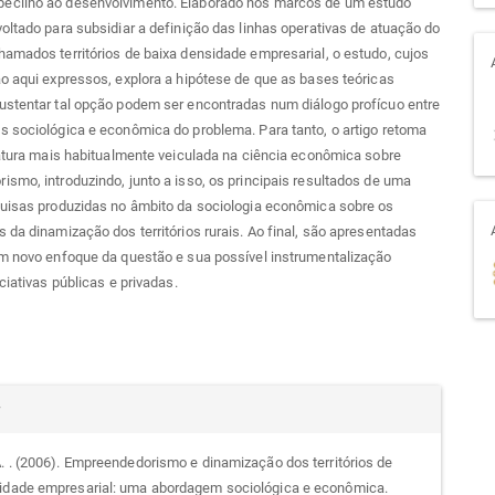
cilho ao desenvolvimento. Elaborado nos marcos de um estudo
oltado para subsidiar a definição das linhas operativas de atuação do
amados territórios de baixa densidade empresarial, o estudo, cujos
o aqui expressos, explora a hipótese de que as bases teóricas
ustentar tal opção podem ser encontradas num diálogo profícuo entre
 sociológica e econômica do problema. Para tanto, o artigo retoma
ratura mais habitualmente veiculada na ciência econômica sobre
smo, introduzindo, junto a isso, os principais resultados de uma
quisas produzidas no âmbito da sociologia econômica sobre os
 da dinamização dos territórios rurais. Ao final, são apresentadas
um novo enfoque da questão e sua possível instrumentalização
ciativas públicas e privadas.
alhes
r
A. . (2006). Empreendedorismo e dinamização dos territórios de
idade empresarial: uma abordagem sociológica e econômica.