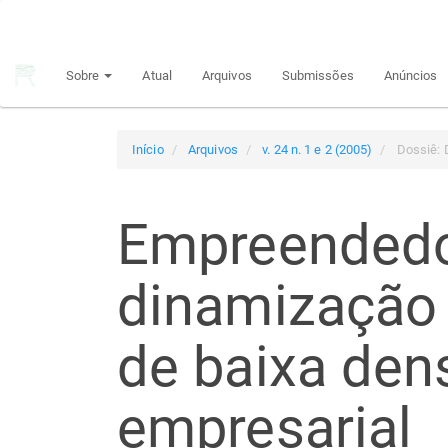
Navegação
Principal
Conteúdo
Sobre
Atual
Arquivos
Submissões
Anúncios
principal
Barra
Lateral
Início
Arquivos
v. 24 n. 1 e 2 (2005)
Dossiê: 
Empreendedo
dinamização d
de baixa den
empresarial