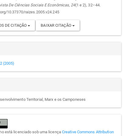
go
vista De Ciências Sociais E Econômicas
,
24
(1 e 2), 32–44.
i.org/10.37370/raizes.2005.v24.245
S DE CITAÇÃO
BAIXAR CITAÇÃO
e 2 (2005)
senvolvimento Territorial, Marx e os Camponeses
lho está licenciado sob uma licença
Creative Commons Attribution