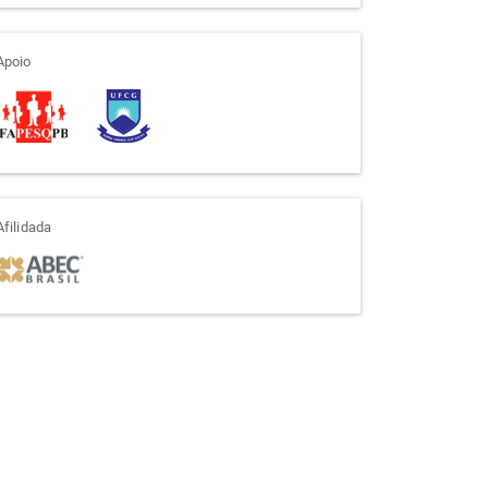
apoio
Apoio
afiliada
Afilidada