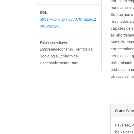
como um empe
mais amplo, v
DOI:
Sebrae nos ch
https://doi.org/10.37370/raizes.2
resultados sã
005.v24.245
capazes de s
as abordagens
parte da lite
Palavras-chave:
empreendedori
Empreendedorismo, Territórios,
série de pes
Sociologia Econômica,
determinantes
Desenvolvimento Rural.
pistas para 
através de ini
Det
Como Cita
do
Favareto, 
baixa dens