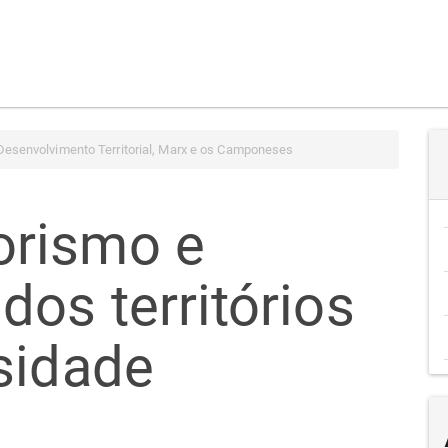
Desenvolvimento Territorial, Marx e os Camponeses
rismo e
os territórios
sidade