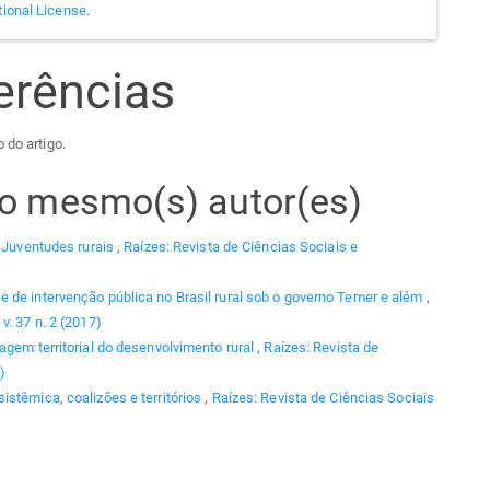
tional License
.
erências
 do artigo.
elo mesmo(s) autor(es)
,
Juventudes rurais
,
Raízes: Revista de Ciências Sociais e
de intervenção pública no Brasil rural sob o governo Temer e além
,
v. 37 n. 2 (2017)
agem territorial do desenvolvimento rural
,
Raízes: Revista de
)
stêmica, coalizões e territórios
,
Raízes: Revista de Ciências Sociais