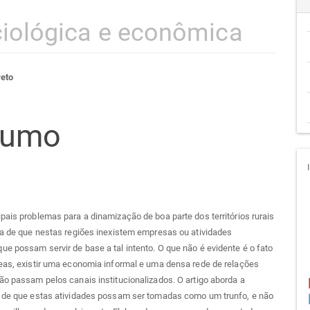
iológica e econômica
teúdo
reto
sumo
go
cipal
pais problemas para a dinamização de boa parte dos territórios rurais
ia de que nestas regiões inexistem empresas ou atividades
e possam servir de base a tal intento. O que não é evidente é o fato
eas, existir uma economia informal e uma densa rede de relações
ão passam pelos canais institucionalizados. O artigo aborda a
e de que estas atividades possam ser tomadas como um trunfo, e não