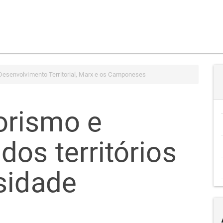
Desenvolvimento Territorial, Marx e os Camponeses
rismo e
os territórios
sidade