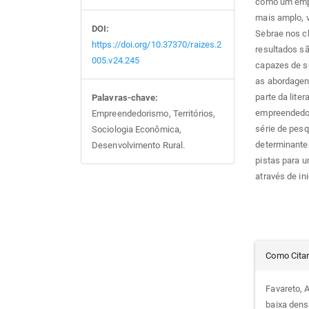
como um empe
mais amplo, v
DOI:
Sebrae nos ch
https://doi.org/10.37370/raizes.2
resultados sã
005.v24.245
capazes de s
as abordagens
parte da lite
Palavras-chave:
empreendedori
Empreendedorismo, Territórios,
série de pes
Sociologia Econômica,
determinantes
Desenvolvimento Rural.
pistas para 
através de ini
Det
Como Cita
do
Favareto, 
baixa dens