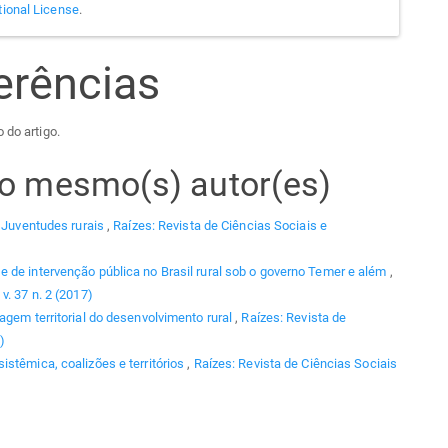
tional License
.
erências
 do artigo.
elo mesmo(s) autor(es)
,
Juventudes rurais
,
Raízes: Revista de Ciências Sociais e
de intervenção pública no Brasil rural sob o governo Temer e além
,
v. 37 n. 2 (2017)
agem territorial do desenvolvimento rural
,
Raízes: Revista de
)
stêmica, coalizões e territórios
,
Raízes: Revista de Ciências Sociais