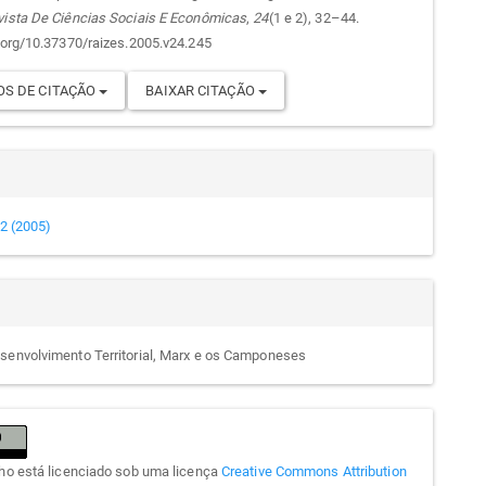
go
vista De Ciências Sociais E Econômicas
,
24
(1 e 2), 32–44.
i.org/10.37370/raizes.2005.v24.245
S DE CITAÇÃO
BAIXAR CITAÇÃO
e 2 (2005)
senvolvimento Territorial, Marx e os Camponeses
lho está licenciado sob uma licença
Creative Commons Attribution