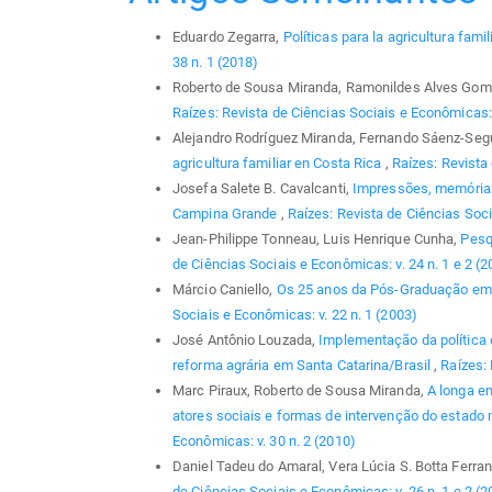
Eduardo Zegarra,
Políticas para la agricultura famil
38 n. 1 (2018)
Roberto de Sousa Miranda, Ramonildes Alves Gom
Raízes: Revista de Ciências Sociais e Econômicas: 
Alejandro Rodríguez Miranda, Fernando Sáenz-Segu
agricultura familiar en Costa Rica
,
Raízes: Revista
Josefa Salete B. Cavalcanti,
Impressões, memórias
Campina Grande
,
Raízes: Revista de Ciências Soci
Jean-Philippe Tonneau, Luis Henrique Cunha,
Pesq
de Ciências Sociais e Econômicas: v. 24 n. 1 e 2 (2
Márcio Caniello,
Os 25 anos da Pós-Graduação em
Sociais e Econômicas: v. 22 n. 1 (2003)
José Antônio Louzada,
Implementação da política 
reforma agrária em Santa Catarina/Brasil
,
Raízes: 
Marc Piraux, Roberto de Sousa Miranda,
A longa em
atores sociais e formas de intervenção do estado
Econômicas: v. 30 n. 2 (2010)
Daniel Tadeu do Amaral, Vera Lúcia S. Botta Ferran
de Ciências Sociais e Econômicas: v. 26 n. 1 e 2 (2