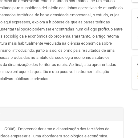
cilho ao desenvolvimento. Elaborado nos marcos de um estudo
oltado para subsidiar a definição das linhas operativas de atuação do
amados territórios de baixa densidade empresarial, o estudo, cujos
o aqui expressos, explora a hipótese de que as bases teóricas
ustentar tal opção podem ser encontradas num diálogo profícuo entre
 sociológica e econômica do problema. Para tanto, o artigo retoma
ratura mais habitualmente veiculada na ciência econômica sobre
smo, introduzindo, junto a isso, os principais resultados de uma
quisas produzidas no âmbito da sociologia econômica sobre os
 da dinamização dos territórios rurais. Ao final, são apresentadas
um novo enfoque da questão e sua possível instrumentalização
ciativas públicas e privadas.
alhes
r
A. . (2006). Empreendedorismo e dinamização dos territórios de
idade empresarial: uma abordagem sociológica e econômica.