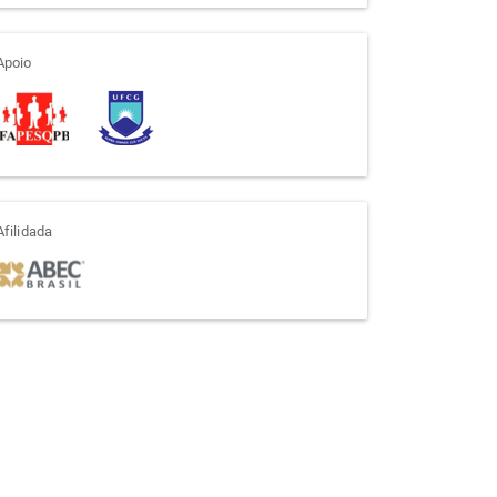
apoio
Apoio
afiliada
Afilidada