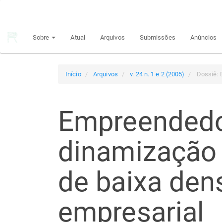
Navegação
Principal
Conteúdo
Sobre
Atual
Arquivos
Submissões
Anúncios
principal
Barra
Lateral
Início
Arquivos
v. 24 n. 1 e 2 (2005)
Dossiê: 
Empreendedo
dinamização d
de baixa den
empresarial