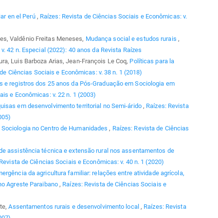
iar en el Perú
,
Raízes: Revista de Ciências Sociais e Econômicas: v.
es, Valdênio Freitas Meneses,
Mudança social e estudos rurais
,
v. 42 n. Especial (2022): 40 anos da Revista Raízes
ra, Luis Barboza Arias, Jean-François Le Coq,
Políticas para la
 de Ciências Sociais e Econômicas: v. 38 n. 1 (2018)
 e registros dos 25 anos da Pós-Graduação em Sociologia em
ais e Econômicas: v. 22 n. 1 (2003)
uisas em desenvolvimento territorial no Semi-árido
,
Raízes: Revista
005)
 Sociologia no Centro de Humanidades
,
Raízes: Revista de Ciências
de assistência técnica e extensão rural nos assentamentos de
Revista de Ciências Sociais e Econômicas: v. 40 n. 1 (2020)
ergência da agricultura familiar: relações entre atividade agrícola,
 no Agreste Paraibano
,
Raízes: Revista de Ciências Sociais e
te,
Assentamentos rurais e desenvolvimento local
,
Raízes: Revista
007)