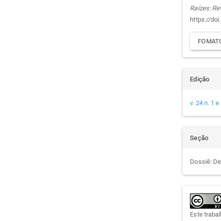
arti
Raízes: Re
https://do
FOMATO
Edição
v. 24 n. 1 
Seção
Dossiê: De
Este traba