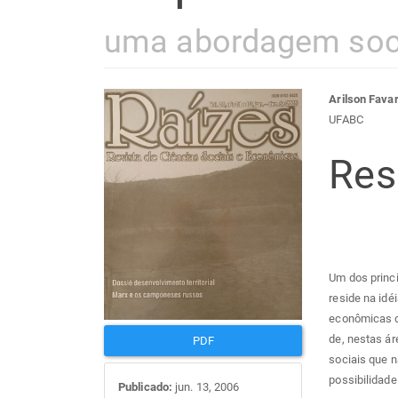
uma abordagem soc
Barra
Con
Arilson Fava
UFABC
lateral
do
Re
de
arti
artigos
prin
Um dos princi
reside na idé
econômicas qu
de, nestas ár
PDF
sociais que n
possibilidad
Publicado:
jun. 13, 2006