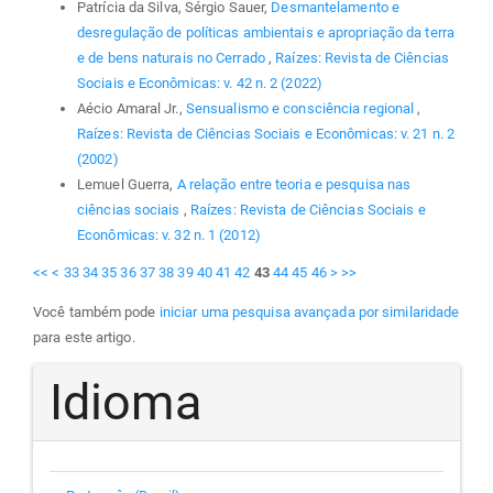
Patrícia da Silva, Sérgio Sauer,
Desmantelamento e
desregulação de políticas ambientais e apropriação da terra
e de bens naturais no Cerrado
,
Raízes: Revista de Ciências
Sociais e Econômicas: v. 42 n. 2 (2022)
Aécio Amaral Jr.,
Sensualismo e consciência regional
,
Raízes: Revista de Ciências Sociais e Econômicas: v. 21 n. 2
(2002)
Lemuel Guerra,
A relação entre teoria e pesquisa nas
ciências sociais
,
Raízes: Revista de Ciências Sociais e
Econômicas: v. 32 n. 1 (2012)
<<
<
33
34
35
36
37
38
39
40
41
42
43
44
45
46
>
>>
Você também pode
iniciar uma pesquisa avançada por similaridade
para este artigo.
Idioma