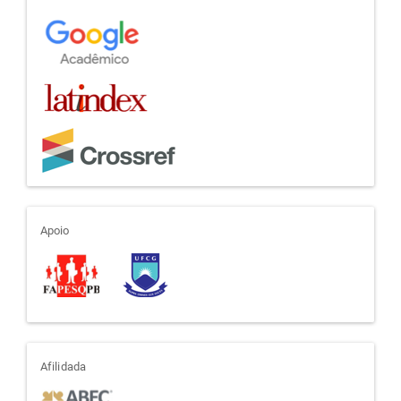
indexadores
apoio
Apoio
afiliada
Afilidada