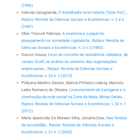
(1996)
Iolanda Casagrande,
O trabalhador rural volante ("bóia-fria")
,
Raízes: Revista de Ciências Sociais e Econômicas: n. 2 e 3
(1983)
Elbio Troccoli Pakman,
A essência e o papel do
planejamento na sociedade capitalista
,
Raízes: Revista de
Ciências Sociais e Econômicas: n. 2 e 3 (1983)
Darcon Sousa,
Usos do conceito de resistência cotidiana, de
James Scott, na análise do universo das organizações
empresariais
,
Raízes: Revista de Ciências Sociais e
Econômicas: v. 33 n. 2 (2013)
Pollyana Martins Santos, Márcia Pinheiro Ludwig, Marcelo
Leles Romarco de Oliveira,
Licenciamento de barragens e a
construção da rede social na Zona da Mata, Minas Gerais
,
Raízes: Revista de Ciências Sociais e Econômicas: v. 32 n. 1
(2012)
Maria Aparecida De Moraes Silva, Janaína Dias,
Nas fendas
da escravidão
,
Raízes: Revista de Ciências Sociais e
Econômicas: v. 21 n. 2 (2002)