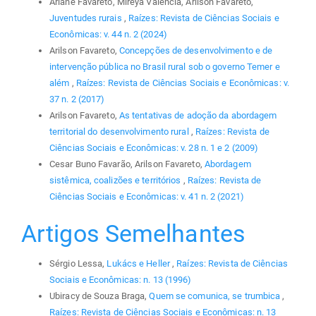
Ariane Favareto, Mireya Valencia, Arilson Favareto,
Juventudes rurais
,
Raízes: Revista de Ciências Sociais e
Econômicas: v. 44 n. 2 (2024)
Arilson Favareto,
Concepções de desenvolvimento e de
intervenção pública no Brasil rural sob o governo Temer e
além
,
Raízes: Revista de Ciências Sociais e Econômicas: v.
37 n. 2 (2017)
Arilson Favareto,
As tentativas de adoção da abordagem
territorial do desenvolvimento rural
,
Raízes: Revista de
Ciências Sociais e Econômicas: v. 28 n. 1 e 2 (2009)
Cesar Buno Favarão, Arilson Favareto,
Abordagem
sistêmica, coalizões e territórios
,
Raízes: Revista de
Ciências Sociais e Econômicas: v. 41 n. 2 (2021)
Artigos Semelhantes
Sérgio Lessa,
Lukács e Heller
,
Raízes: Revista de Ciências
Sociais e Econômicas: n. 13 (1996)
Ubiracy de Souza Braga,
Quem se comunica, se trumbica
,
Raízes: Revista de Ciências Sociais e Econômicas: n. 13