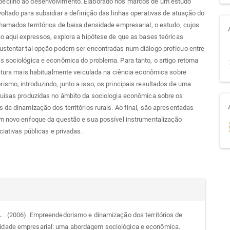
cilho ao desenvolvimento. Elaborado nos marcos de um estudo
oltado para subsidiar a definição das linhas operativas de atuação do
amados territórios de baixa densidade empresarial, o estudo, cujos
o aqui expressos, explora a hipótese de que as bases teóricas
ustentar tal opção podem ser encontradas num diálogo profícuo entre
 sociológica e econômica do problema. Para tanto, o artigo retoma
ratura mais habitualmente veiculada na ciência econômica sobre
smo, introduzindo, junto a isso, os principais resultados de uma
quisas produzidas no âmbito da sociologia econômica sobre os
 da dinamização dos territórios rurais. Ao final, são apresentadas
um novo enfoque da questão e sua possível instrumentalização
ciativas públicas e privadas.
alhes
r
A. . (2006). Empreendedorismo e dinamização dos territórios de
idade empresarial: uma abordagem sociológica e econômica.