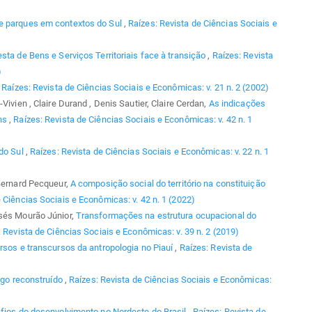
e parques em contextos do Sul
,
Raízes: Revista de Ciências Sociais e
sta de Bens e Serviços Territoriais face à transição
,
Raízes: Revista
)
,
Raízes: Revista de Ciências Sociais e Econômicas: v. 21 n. 2 (2002)
Vivien , Claire Durand , Denis Sautier, Claire Cerdan,
As indicações
uns
,
Raízes: Revista de Ciências Sociais e Econômicas: v. 42 n. 1
 do Sul
,
Raízes: Revista de Ciências Sociais e Econômicas: v. 22 n. 1
 Bernard Pecqueur,
A composição social do território na constituição
 Ciências Sociais e Econômicas: v. 42 n. 1 (2022)
isés Mourão Júnior,
Transformações na estrutura ocupacional do
 Revista de Ciências Sociais e Econômicas: v. 39 n. 2 (2019)
rsos e transcursos da antropologia no Piauí
,
Raízes: Revista de
ogo reconstruído
,
Raízes: Revista de Ciências Sociais e Econômicas:
afios do desenvolvimento no Nordeste do Brasil
,
Raízes: Revista de