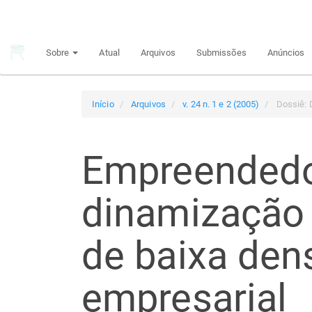
Navegação
Principal
Conteúdo
Sobre
Atual
Arquivos
Submissões
Anúncios
principal
Barra
Lateral
Início
Arquivos
v. 24 n. 1 e 2 (2005)
Dossiê: 
Empreendedo
dinamização d
de baixa den
empresarial