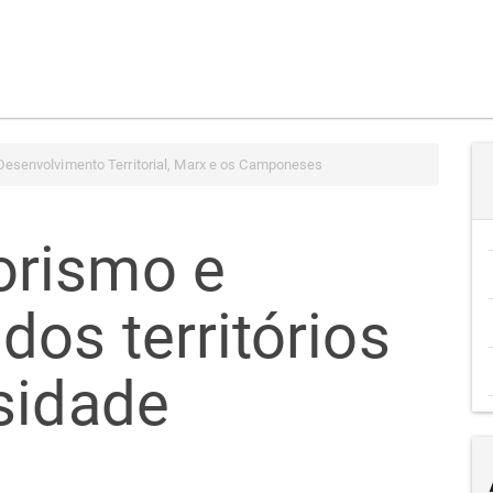
Desenvolvimento Territorial, Marx e os Camponeses
rismo e
os territórios
sidade