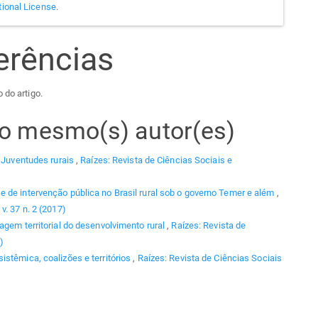
tional License
.
erências
 do artigo.
elo mesmo(s) autor(es)
,
Juventudes rurais
,
Raízes: Revista de Ciências Sociais e
de intervenção pública no Brasil rural sob o governo Temer e além
,
v. 37 n. 2 (2017)
agem territorial do desenvolvimento rural
,
Raízes: Revista de
)
stêmica, coalizões e territórios
,
Raízes: Revista de Ciências Sociais