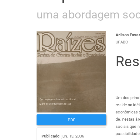
uma abordagem soc
Barra
Con
Arilson Fava
UFABC
lateral
do
Re
de
arti
artigos
prin
Um dos princi
reside na idé
econômicas qu
de, nestas ár
PDF
sociais que n
possibilidad
Publicado:
jun. 13, 2006