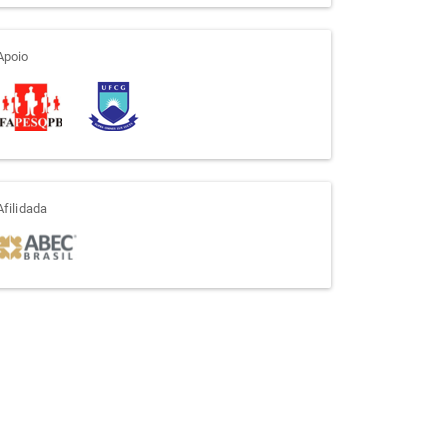
apoio
Apoio
afiliada
Afilidada