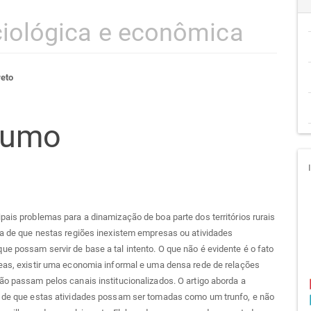
iológica e econômica
teúdo
reto
sumo
go
cipal
pais problemas para a dinamização de boa parte dos territórios rurais
ia de que nestas regiões inexistem empresas ou atividades
e possam servir de base a tal intento. O que não é evidente é o fato
eas, existir uma economia informal e uma densa rede de relações
ão passam pelos canais institucionalizados. O artigo aborda a
e de que estas atividades possam ser tomadas como um trunfo, e não