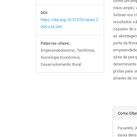
como um empe
mais amplo, v
DOI:
Sebrae nos ch
https://doi.org/10.37370/raizes.2
resultados sã
005.v24.245
capazes de s
as abordagens
parte da lite
Palavras-chave:
empreendedori
Empreendedorismo, Territórios,
série de pes
Sociologia Econômica,
determinantes
Desenvolvimento Rural.
pistas para 
através de ini
Det
Como Cita
do
Favareto, 
baixa dens