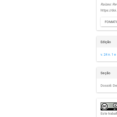
arti
Raízes: Re
https://do
FOMATO
Edição
v. 24 n. 1 
Seção
Dossiê: De
Este traba