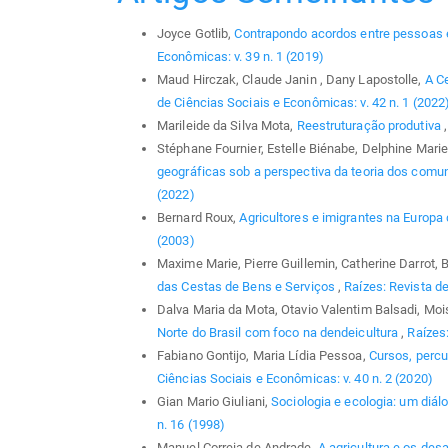
Joyce Gotlib,
Contrapondo acordos entre pessoas 
Econômicas: v. 39 n. 1 (2019)
Maud Hirczak, Claude Janin , Dany Lapostolle,
A Ce
de Ciências Sociais e Econômicas: v. 42 n. 1 (2022
Marileide da Silva Mota,
Reestruturação produtiva
Stéphane Fournier, Estelle Biénabe, Delphine Marie-
geográficas sob a perspectiva da teoria dos com
(2022)
Bernard Roux,
Agricultores e imigrantes na Europa
(2003)
Maxime Marie, Pierre Guillemin, Catherine Darrot,
das Cestas de Bens e Serviços
,
Raízes: Revista de
Dalva Maria da Mota, Otavio Valentim Balsadi, Mo
Norte do Brasil com foco na dendeicultura
,
Raízes:
Fabiano Gontijo, Maria Lídia Pessoa,
Cursos, percu
Ciências Sociais e Econômicas: v. 40 n. 2 (2020)
Gian Mario Giuliani,
Sociologia e ecologia: um diál
n. 16 (1998)
Manuel Correia de Andrade,
A agricultura e os des