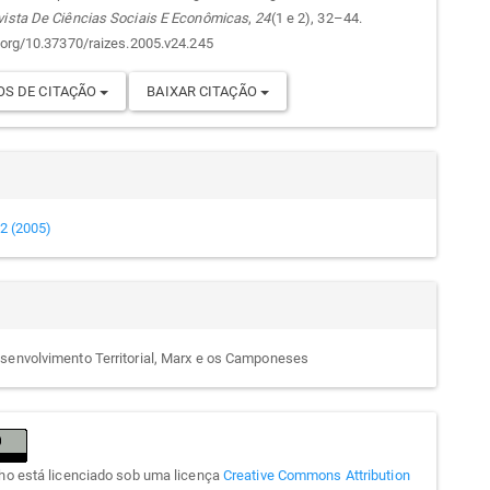
go
vista De Ciências Sociais E Econômicas
,
24
(1 e 2), 32–44.
i.org/10.37370/raizes.2005.v24.245
S DE CITAÇÃO
BAIXAR CITAÇÃO
e 2 (2005)
senvolvimento Territorial, Marx e os Camponeses
lho está licenciado sob uma licença
Creative Commons Attribution