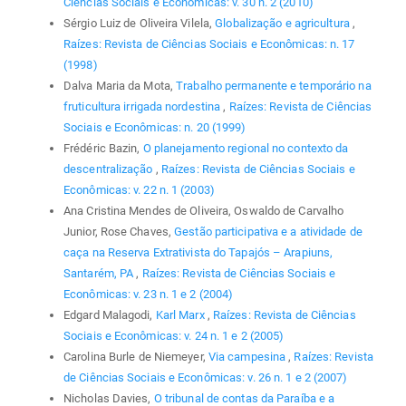
Ciências Sociais e Econômicas: v. 30 n. 2 (2010)
Sérgio Luiz de Oliveira Vilela,
Globalização e agricultura
,
Raízes: Revista de Ciências Sociais e Econômicas: n. 17
(1998)
Dalva Maria da Mota,
Trabalho permanente e temporário na
fruticultura irrigada nordestina
,
Raízes: Revista de Ciências
Sociais e Econômicas: n. 20 (1999)
Frédéric Bazin,
O planejamento regional no contexto da
descentralização
,
Raízes: Revista de Ciências Sociais e
Econômicas: v. 22 n. 1 (2003)
Ana Cristina Mendes de Oliveira, Oswaldo de Carvalho
Junior, Rose Chaves,
Gestão participativa e a atividade de
caça na Reserva Extrativista do Tapajós – Arapiuns,
Santarém, PA
,
Raízes: Revista de Ciências Sociais e
Econômicas: v. 23 n. 1 e 2 (2004)
Edgard Malagodi,
Karl Marx
,
Raízes: Revista de Ciências
Sociais e Econômicas: v. 24 n. 1 e 2 (2005)
Carolina Burle de Niemeyer,
Via campesina
,
Raízes: Revista
de Ciências Sociais e Econômicas: v. 26 n. 1 e 2 (2007)
Nicholas Davies,
O tribunal de contas da Paraíba e a