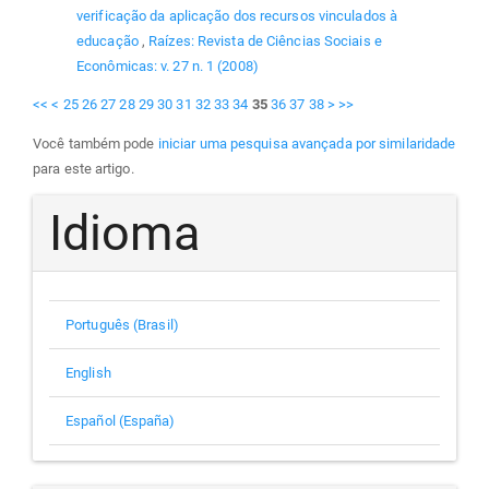
verificação da aplicação dos recursos vinculados à
educação
,
Raízes: Revista de Ciências Sociais e
Econômicas: v. 27 n. 1 (2008)
<<
<
25
26
27
28
29
30
31
32
33
34
35
36
37
38
>
>>
Você também pode
iniciar uma pesquisa avançada por similaridade
para este artigo.
Idioma
Português (Brasil)
English
Español (España)