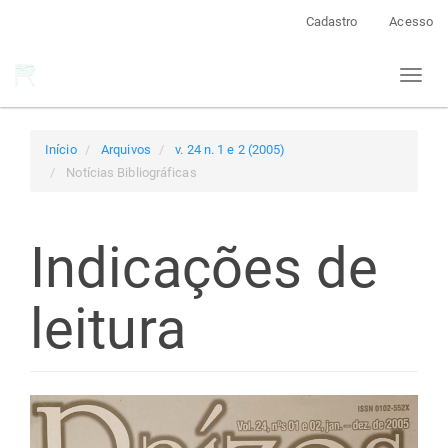
Navegação
Cadastro
Acesso
Principal
Conteúdo
Toggl
principal
naviga
Barra
Lateral
Início
Arquivos
v. 24 n. 1 e 2 (2005)
Notícias Bibliográficas
Indicações de
leitura
Barra