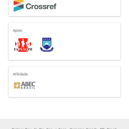
apoio
Apoio
afiliada
Afilidada