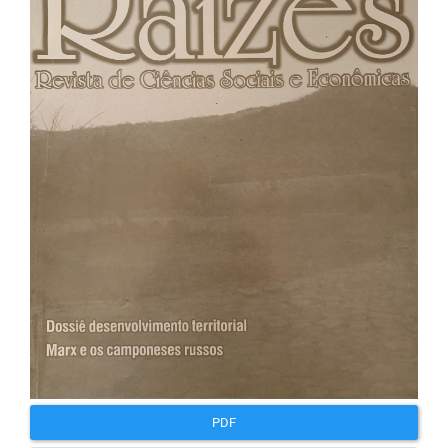
lateral
de
artigos
PDF