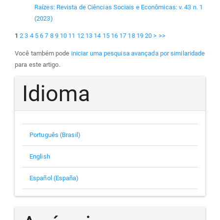
Raízes: Revista de Ciências Sociais e Econômicas: v. 43 n. 1
(2023)
1
2
3
4
5
6
7
8
9
10
11
12
13
14
15
16
17
18
19
20
>
>>
Você também pode
iniciar uma pesquisa avançada por similaridade
para este artigo.
Idioma
Português (Brasil)
English
Español (España)