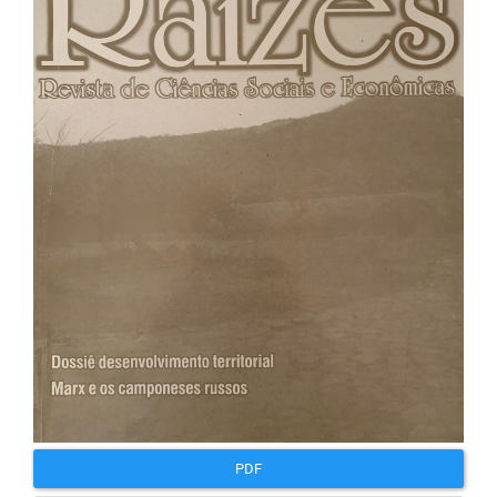
lateral
de
artigos
PDF