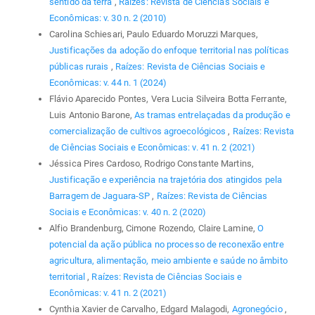
sentido da terra
,
Raízes: Revista de Ciências Sociais e
Econômicas: v. 30 n. 2 (2010)
Carolina Schiesari, Paulo Eduardo Moruzzi Marques,
Justificações da adoção do enfoque territorial nas políticas
públicas rurais
,
Raízes: Revista de Ciências Sociais e
Econômicas: v. 44 n. 1 (2024)
Flávio Aparecido Pontes, Vera Lucia Silveira Botta Ferrante,
Luis Antonio Barone,
As tramas entrelaçadas da produção e
comercialização de cultivos agroecológicos
,
Raízes: Revista
de Ciências Sociais e Econômicas: v. 41 n. 2 (2021)
Jéssica Pires Cardoso, Rodrigo Constante Martins,
Justificação e experiência na trajetória dos atingidos pela
Barragem de Jaguara-SP
,
Raízes: Revista de Ciências
Sociais e Econômicas: v. 40 n. 2 (2020)
Alfio Brandenburg, Cimone Rozendo, Claire Lamine,
O
potencial da ação pública no processo de reconexão entre
agricultura, alimentação, meio ambiente e saúde no âmbito
territorial
,
Raízes: Revista de Ciências Sociais e
Econômicas: v. 41 n. 2 (2021)
Cynthia Xavier de Carvalho, Edgard Malagodi,
Agronegócio
,