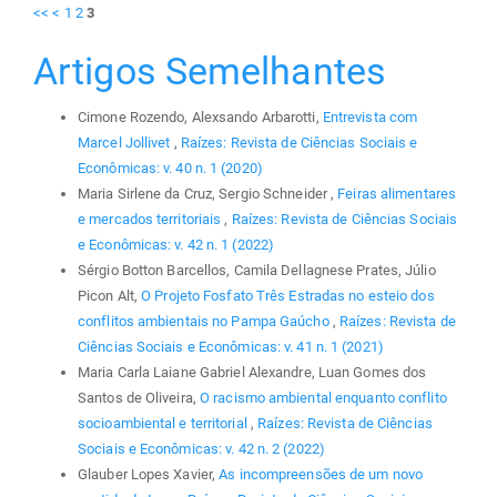
<<
<
1
2
3
Artigos Semelhantes
Cimone Rozendo, Alexsando Arbarotti,
Entrevista com
Marcel Jollivet
,
Raízes: Revista de Ciências Sociais e
Econômicas: v. 40 n. 1 (2020)
Maria Sirlene da Cruz, Sergio Schneider ,
Feiras alimentares
e mercados territoriais
,
Raízes: Revista de Ciências Sociais
e Econômicas: v. 42 n. 1 (2022)
Sérgio Botton Barcellos, Camila Dellagnese Prates, Júlio
Picon Alt,
O Projeto Fosfato Três Estradas no esteio dos
conflitos ambientais no Pampa Gaúcho
,
Raízes: Revista de
Ciências Sociais e Econômicas: v. 41 n. 1 (2021)
Maria Carla Laiane Gabriel Alexandre, Luan Gomes dos
Santos de Oliveira,
O racismo ambiental enquanto conflito
socioambiental e territorial
,
Raízes: Revista de Ciências
Sociais e Econômicas: v. 42 n. 2 (2022)
Glauber Lopes Xavier,
As incompreensões de um novo