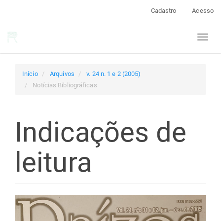
Navegação
Cadastro
Acesso
Principal
Conteúdo
Toggl
principal
naviga
Barra
Lateral
Início
Arquivos
v. 24 n. 1 e 2 (2005)
Notícias Bibliográficas
Indicações de
leitura
Barra