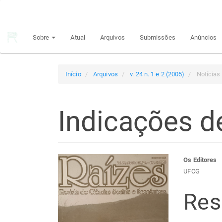
Navegação
Principal
Conteúdo
Sobre
Atual
Arquivos
Submissões
Anúncios
principal
Barra
Lateral
Início
Arquivos
v. 24 n. 1 e 2 (2005)
Notícias 
Indicações de
Barra
Con
Os Editores
UFCG
lateral
do
Re
de
arti