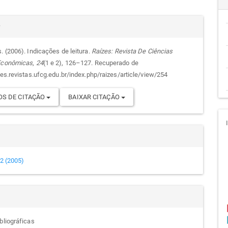
cipal
alhes
r
. (2006). Indicações de leitura.
Raízes: Revista De Ciências
 Econômicas
,
24
(1 e 2), 126–127. Recuperado de
go
zes.revistas.ufcg.edu.br/index.php/raizes/article/view/254
S DE CITAÇÃO
BAIXAR CITAÇÃO
e 2 (2005)
bliográficas