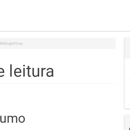
Bibliográficas
 leitura
teúdo
sumo
go