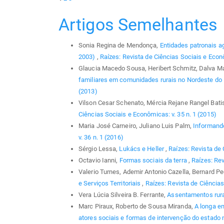
Artigos Semelhantes
Sonia Regina de Mendonça,
Entidades patronais ag
2003)
,
Raízes: Revista de Ciências Sociais e Econô
Glaucia Macedo Sousa, Heribert Schmitz, Dalva M
familiares em comunidades rurais no Nordeste do
(2013)
Vilson Cesar Schenato, Mércia Rejane Rangel Bati
Ciências Sociais e Econômicas: v. 35 n. 1 (2015)
Maria José Carneiro, Juliano Luis Palm,
Informando
v. 36 n. 1 (2016)
Sérgio Lessa,
Lukács e Heller
,
Raízes: Revista de
Octavio Ianni,
Formas sociais da terra
,
Raízes: Rev
Valerio Turnes, Ademir Antonio Cazella, Bernard P
e Serviços Territoriais
,
Raízes: Revista de Ciências
Vera Lúcia Silveira B. Ferrante,
Assentamentos rur
Marc Piraux, Roberto de Sousa Miranda,
A longa em
atores sociais e formas de intervenção do estado