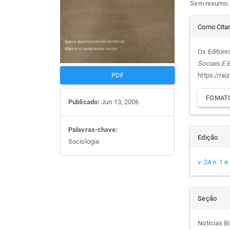
Sem resumo.
artigos
prin
Det
Como Cita
do
Os Editores
Sociais E
arti
https://rai
PDF
FOMATO
Publicado:
Jun 13, 2006
Palavras-chave:
Edição
Sociologia
v. 24 n. 1 
Seção
Notícias Bi