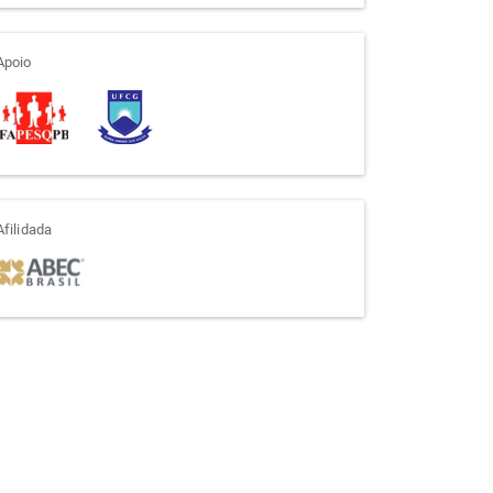
apoio
Apoio
afiliada
Afilidada