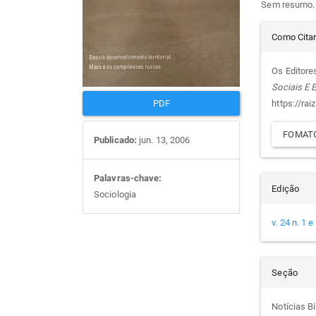
Sem resumo.
artigos
prin
Det
Como Cita
do
Os Editores
Sociais E
arti
https://rai
PDF
FOMATO
Publicado:
jun. 13, 2006
Palavras-chave:
Edição
Sociologia
v. 24 n. 1 
Seção
Notícias Bi