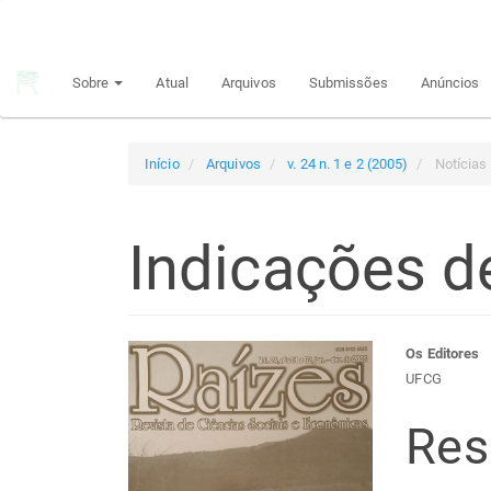
Navegação
Principal
Conteúdo
Sobre
Atual
Arquivos
Submissões
Anúncios
principal
Barra
Lateral
Início
Arquivos
v. 24 n. 1 e 2 (2005)
Notícias 
Indicações de
Barra
Con
Os Editores
UFCG
lateral
do
Re
de
arti