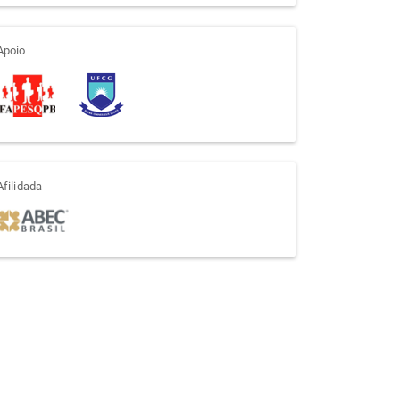
apoio
Apoio
afiliada
Afilidada