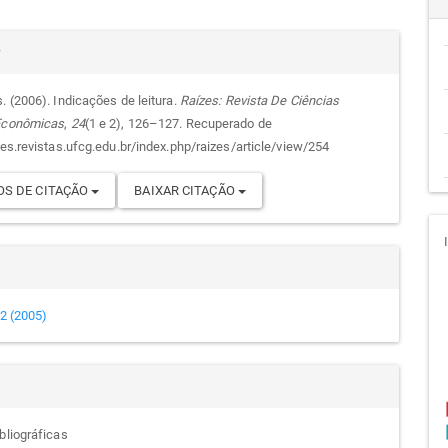
cipal
alhes
r
. (2006). Indicações de leitura.
Raízes: Revista De Ciências
 Econômicas
,
24
(1 e 2), 126–127. Recuperado de
go
zes.revistas.ufcg.edu.br/index.php/raizes/article/view/254
S DE CITAÇÃO
BAIXAR CITAÇÃO
e 2 (2005)
bliográficas