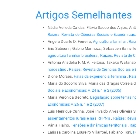
Artigos Semelhantes
Nádia Velleda Caldas, Flávio Sacco dos Anjos, Ant
Raízes: Revista de Ciências Sociais e Econômicas: 
Angela Duarte D. Ferreira,
Agricultura familiar
,
Raíz
Eric Sabourin, Gabrio Marinozzi, Sébastien Bainvill
agricultura familiar brasileira
,
Raízes: Revista de C
Antonia Arisdélia F. M. A. Feitosa, Takako Watana
nordestino
,
Raízes: Revista de Ciências Sociais e 
Dione Moraes,
Falas da experiência feminina
,
Raíz
Maria do Socorro Silva, Maria das Graças Correia 
Sociais e Econômicas: v. 24 n. 1 e 2 (2005)
María Verónica Secreto,
Legislação sobre terras n
Econômicas: v. 26 n. 1 e 2 (2007)
Luis Henrique Cunha, José Irivaldo Alves Oliveira
assentamentos rurais e nas RPPN’s
,
Raízes: Revis
Vânia Fialho,
Tensões e dinâmicas territoriais
,
Raí
Larissa Carolina Loureiro Villarroel, Fabiano Toni,
P