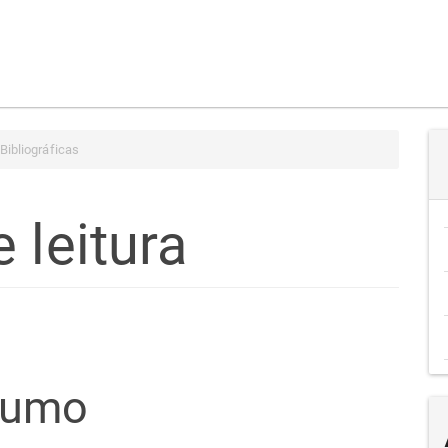
Bibliográficas
 leitura
teúdo
sumo
go