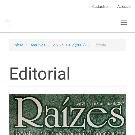
Navegação
Cadastro
Acesso
Principal
Conteúdo
Toggl
principal
naviga
Barra
Lateral
Início
Arquivos
v. 26 n. 1 e 2 (2007)
Editorial
Editorial
Barra
lateral
de