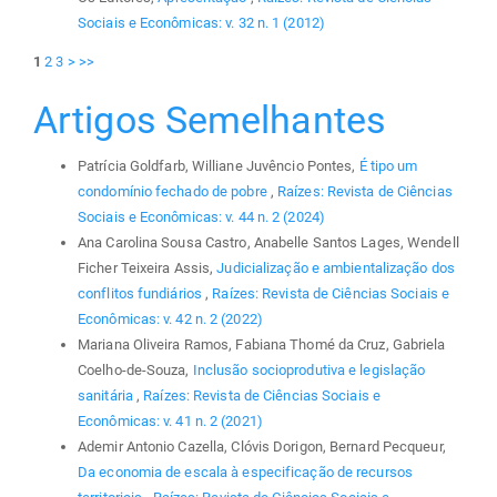
Sociais e Econômicas: v. 32 n. 1 (2012)
1
2
3
>
>>
Artigos Semelhantes
Patrícia Goldfarb, Williane Juvêncio Pontes,
É tipo um
condomínio fechado de pobre
,
Raízes: Revista de Ciências
Sociais e Econômicas: v. 44 n. 2 (2024)
Ana Carolina Sousa Castro, Anabelle Santos Lages, Wendell
Ficher Teixeira Assis,
Judicialização e ambientalização dos
conflitos fundiários
,
Raízes: Revista de Ciências Sociais e
Econômicas: v. 42 n. 2 (2022)
Mariana Oliveira Ramos, Fabiana Thomé da Cruz, Gabriela
Coelho-de-Souza,
Inclusão socioprodutiva e legislação
sanitária
,
Raízes: Revista de Ciências Sociais e
Econômicas: v. 41 n. 2 (2021)
Ademir Antonio Cazella, Clóvis Dorigon, Bernard Pecqueur,
Da economia de escala à especificação de recursos