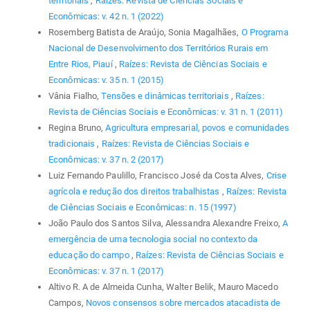
territoriais
,
Raízes: Revista de Ciências Sociais e
Econômicas: v. 42 n. 1 (2022)
Rosemberg Batista de Araújo, Sonia Magalhães,
O Programa
Nacional de Desenvolvimento dos Territórios Rurais em
Entre Rios, Piauí
,
Raízes: Revista de Ciências Sociais e
Econômicas: v. 35 n. 1 (2015)
Vânia Fialho,
Tensões e dinâmicas territoriais
,
Raízes:
Revista de Ciências Sociais e Econômicas: v. 31 n. 1 (2011)
Regina Bruno,
Agricultura empresarial, povos e comunidades
tradicionais
,
Raízes: Revista de Ciências Sociais e
Econômicas: v. 37 n. 2 (2017)
Luiz Fernando Paulillo, Francisco José da Costa Alves,
Crise
agrícola e redução dos direitos trabalhistas
,
Raízes: Revista
de Ciências Sociais e Econômicas: n. 15 (1997)
João Paulo dos Santos Silva, Alessandra Alexandre Freixo,
A
emergência de uma tecnologia social no contexto da
educação do campo
,
Raízes: Revista de Ciências Sociais e
Econômicas: v. 37 n. 1 (2017)
Altivo R. A de Almeida Cunha, Walter Belik, Mauro Macedo
Campos,
Novos consensos sobre mercados atacadista de