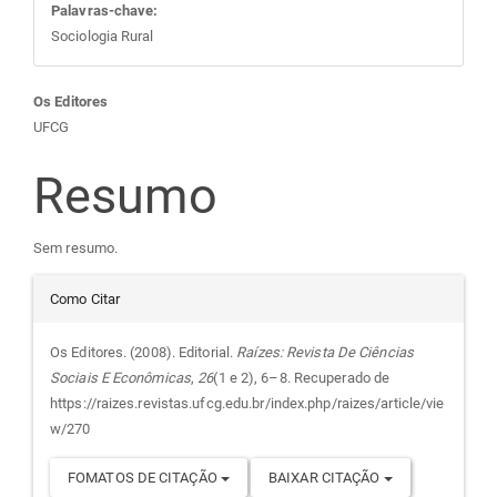
Palavras-chave:
Sociologia Rural
Conteúdo
Os Editores
UFCG
do
Resumo
artigo
Sem resumo.
principal
Detalhes
Como Citar
do
Os Editores. (2008). Editorial.
Raízes: Revista De Ciências
Sociais E Econômicas
,
26
(1 e 2), 6–8. Recuperado de
artigo
https://raizes.revistas.ufcg.edu.br/index.php/raizes/article/vie
w/270
FOMATOS DE CITAÇÃO
BAIXAR CITAÇÃO