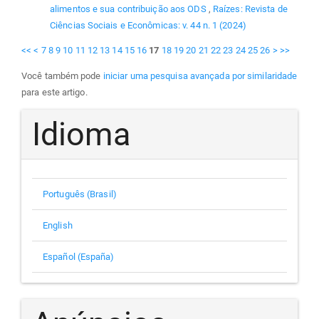
alimentos e sua contribuição aos ODS
,
Raízes: Revista de
Ciências Sociais e Econômicas: v. 44 n. 1 (2024)
<<
<
7
8
9
10
11
12
13
14
15
16
17
18
19
20
21
22
23
24
25
26
>
>>
Você também pode
iniciar uma pesquisa avançada por similaridade
para este artigo.
Idioma
Português (Brasil)
English
Español (España)