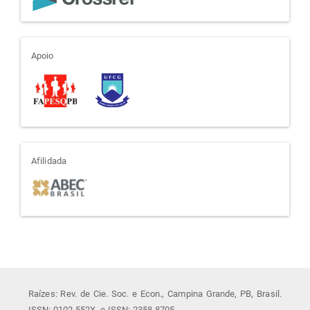
apoio
Apoio
afiliada
Afilidada
Raízes: Rev. de Cie. Soc. e Econ., Campina Grande, PB, Brasil.
ISSN: 0102-552X. e-ISSN: 2358-8705.