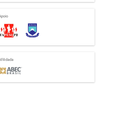
apoio
Apoio
afiliada
Afilidada