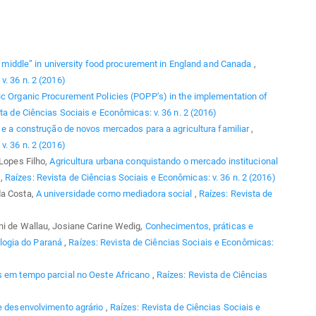
he middle” in university food procurement in England and Canada
,
v. 36 n. 2 (2016)
ic Organic Procurement Policies (POPP’s) in the implementation of
ta de Ciências Sociais e Econômicas: v. 36 n. 2 (2016)
s e a construção de novos mercados para a agricultura familiar
,
v. 36 n. 2 (2016)
 Lopes Filho,
Agricultura urbana conquistando o mercado institucional
R
,
Raízes: Revista de Ciências Sociais e Econômicas: v. 36 n. 2 (2016)
da Costa,
A universidade como mediadora social
,
Raízes: Revista de
ni de Wallau, Josiane Carine Wedig,
Conhecimentos, práticas e
logia do Paraná
,
Raízes: Revista de Ciências Sociais e Econômicas:
s em tempo parcial no Oeste Africano
,
Raízes: Revista de Ciências
e desenvolvimento agrário
,
Raízes: Revista de Ciências Sociais e