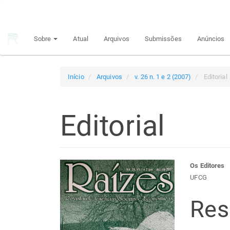
Navegação
Principal
Conteúdo
Sobre
Atual
Arquivos
Submissões
Anúncios
principal
Barra
Lateral
Início
Arquivos
v. 26 n. 1 e 2 (2007)
Editorial
Editorial
Barra
Con
Os Editores
UFCG
lateral
do
Re
de
arti