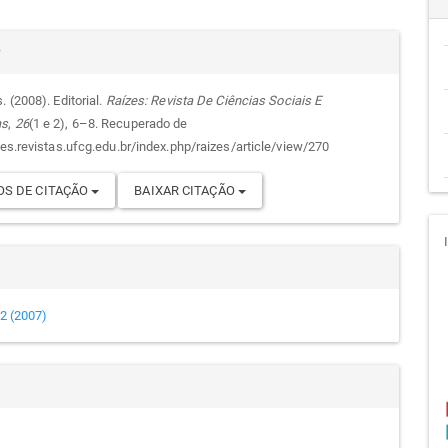
cipal
alhes
r
. (2008). Editorial.
Raízes: Revista De Ciências Sociais E
as
,
26
(1 e 2), 6–8. Recuperado de
go
zes.revistas.ufcg.edu.br/index.php/raizes/article/view/270
S DE CITAÇÃO
BAIXAR CITAÇÃO
e 2 (2007)