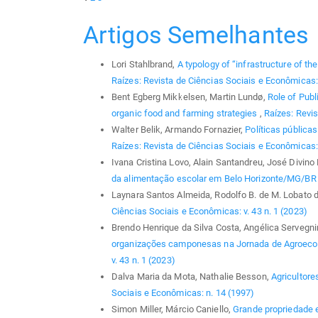
Artigos Semelhantes
Lori Stahlbrand,
A typology of “infrastructure of t
Raízes: Revista de Ciências Sociais e Econômicas: 
Bent Egberg Mikkelsen, Martin Lundø,
Role of Publ
organic food and farming strategies
,
Raízes: Revis
Walter Belik, Armando Fornazier,
Políticas pública
Raízes: Revista de Ciências Sociais e Econômicas: 
Ivana Cristina Lovo, Alain Santandreu, José Divino
da alimentação escolar em Belo Horizonte/MG/B
Laynara Santos Almeida, Rodolfo B. de M. Lobato 
Ciências Sociais e Econômicas: v. 43 n. 1 (2023)
Brendo Henrique da Silva Costa, Angélica Servegni
organizações camponesas na Jornada de Agroeco
v. 43 n. 1 (2023)
Dalva Maria da Mota, Nathalie Besson,
Agricultore
Sociais e Econômicas: n. 14 (1997)
Simon Miller, Márcio Caniello,
Grande propriedade 