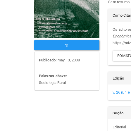
Sem resumo.
artigos
prin
Det
Como Cita
do
Os Editores
Econômic
arti
https://rai
PDF
FOMATO
Publicado:
may 13, 2008
Palavras-chave:
Edição
Sociologia Rural
v. 26 n. 1 
Seção
Editorial