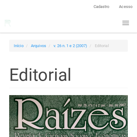
Navegação
Cadastro
Acesso
Principal
Conteúdo
Toggl
principal
naviga
Barra
Lateral
Início
Arquivos
v. 26 n. 1 e 2 (2007)
Editorial
Editorial
Barra
lateral
de