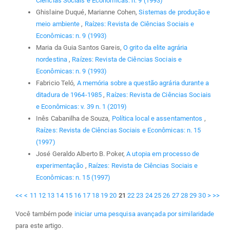
Ciências Sociais e Econômicas: n. 9 (1993)
Ghislaine Duqué, Marianne Cohen,
Sistemas de produção e
meio ambiente
,
Raízes: Revista de Ciências Sociais e
Econômicas: n. 9 (1993)
Maria da Guia Santos Gareis,
O grito da elite agrária
nordestina
,
Raízes: Revista de Ciências Sociais e
Econômicas: n. 9 (1993)
Fabricio Teló,
A memória sobre a questão agrária durante a
ditadura de 1964-1985
,
Raízes: Revista de Ciências Sociais
e Econômicas: v. 39 n. 1 (2019)
Inês Cabanilha de Souza,
Política local e assentamentos
,
Raízes: Revista de Ciências Sociais e Econômicas: n. 15
(1997)
José Geraldo Alberto B. Poker,
A utopia em processo de
experimentação
,
Raízes: Revista de Ciências Sociais e
Econômicas: n. 15 (1997)
<<
<
11
12
13
14
15
16
17
18
19
20
21
22
23
24
25
26
27
28
29
30
>
>>
Você também pode
iniciar uma pesquisa avançada por similaridade
para este artigo.