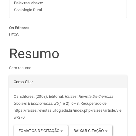
Palavras-chave:
Sociologia Rural
Conteúdo
Os Editores
UFCG
do
Resumo
artigo
Sem resumo.
principal
Detalhes
Como Citar
do
Os Editores. (2008). Editorial.
Raízes: Revista De Ciências
Sociais E Econômicas
,
26
(1 e 2), 6–8. Recuperado de
artigo
https://raizes.revistas.ufcg.edu.br/index.php/raizes/article/vie
w/270
FOMATOS DE CITAÇÃO
BAIXAR CITAÇÃO