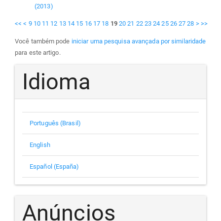
(2013)
<<
<
9
10
11
12
13
14
15
16
17
18
19
20
21
22
23
24
25
26
27
28
>
>>
Você também pode
iniciar uma pesquisa avançada por similaridade
para este artigo.
Idioma
Português (Brasil)
English
Español (España)
Anúncios