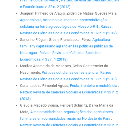
Prainha do Canto Verde
,
Raízes: Revista de Ciências Sociais
e Econômicas: v. 32 n. 2 (2012)
Joaquim Pinheiro de Araújo, Zildenice Matias Guedes Maia,
Agroecologia, soberania alimentar e comercialização
solidária na feira agroecológica de Mossoró-RN
,
Raízes:
Revista de Ciências Sociais e Econômicas: v. 32 n. 2 (2012)
Sandrine Fréguin-Gresh, Francisco J. Pérez,
Agricultura
familiar y capitalismo agrario en las políticas públicas de
Nicaragua
,
Raízes: Revista de Ciências Sociais e
Econômicas: v. 38 n. 1 (2018)
Marilda Aparecida de Meneses, Celso Gestermeier do
Nascimento,
Práticas cotidianas de resistência
,
Raízes:
Revista de Ciências Sociais e Econômicas: v. 33 n. 2 (2013)
Carla Ladeira Pimentel Águas,
Festa, fronteira e resistência
,
Raízes: Revista de Ciências Sociais e Econômicas: v. 33 n. 2
(2013)
Glaucia Macedo Sousa, Heribert Schmitz, Dalva Maria da
Mota,
A reciprocidade nas organizações dos agricultores
familiares em comunidades rurais no Nordeste do Para
,
Raízes: Revista de Ciências Sociais e Econômicas: v. 33 n. 2