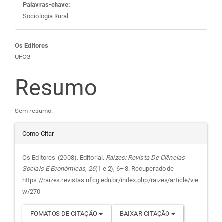
Palavras-chave:
Sociologia Rural
Conteúdo
Os Editores
UFCG
do
Resumo
artigo
Sem resumo.
principal
Detalhes
Como Citar
do
Os Editores. (2008). Editorial.
Raízes: Revista De Ciências
Sociais E Econômicas
,
26
(1 e 2), 6–8. Recuperado de
artigo
https://raizes.revistas.ufcg.edu.br/index.php/raizes/article/vie
w/270
FOMATOS DE CITAÇÃO
BAIXAR CITAÇÃO