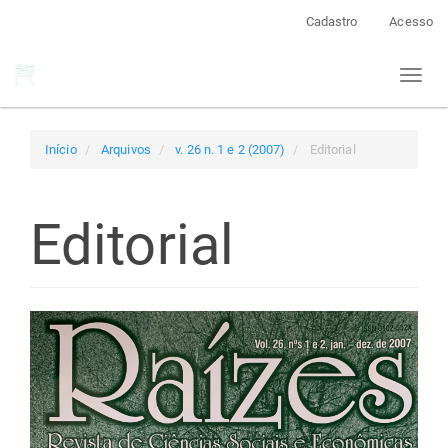
Navegação
Cadastro
Acesso
Principal
Conteúdo
Toggl
principal
naviga
Barra
Lateral
Início
Arquivos
v. 26 n. 1 e 2 (2007)
Editorial
Editorial
Barra
lateral
de