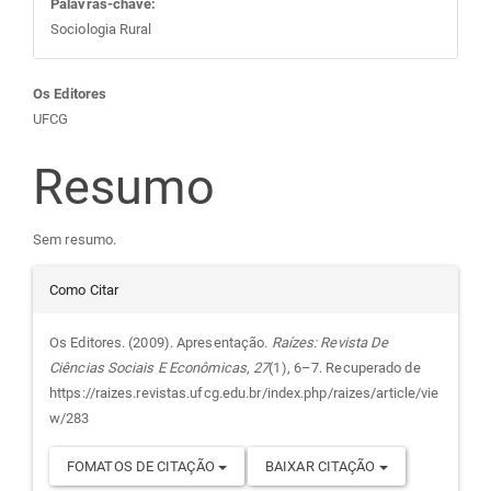
Palavras-chave:
Sociologia Rural
Conteúdo
Os Editores
UFCG
do
Resumo
artigo
Sem resumo.
principal
Detalhes
Como Citar
do
Os Editores. (2009). Apresentação.
Raízes: Revista De
Ciências Sociais E Econômicas
,
27
(1), 6–7. Recuperado de
artigo
https://raizes.revistas.ufcg.edu.br/index.php/raizes/article/vie
w/283
FOMATOS DE CITAÇÃO
BAIXAR CITAÇÃO