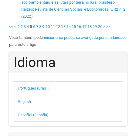
socioambientais e as lutas por terra no rural brasileiro
,
Raízes: Revista de Ciências Sociais e Econômicas: v. 42 n. 2
(2022)
<<
<
1
2
3
4
5
6
7
8
9
10
11
12
13
14
15
16
17
18
19
20
>
>>
Você também pode
iniciar uma pesquisa avançada por similaridade
para este artigo.
Idioma
Português (Brasil)
English
Español (España)