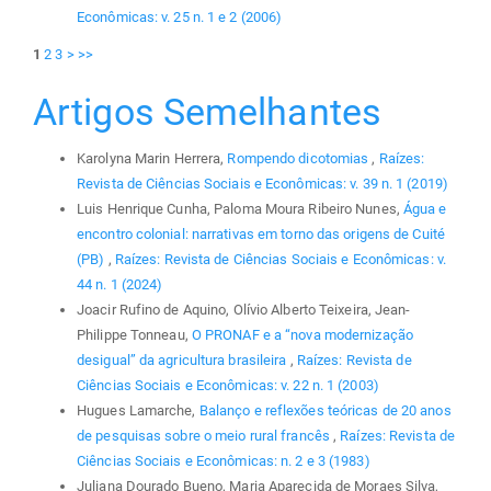
Econômicas: v. 25 n. 1 e 2 (2006)
1
2
3
>
>>
Artigos Semelhantes
Karolyna Marin Herrera,
Rompendo dicotomias
,
Raízes:
Revista de Ciências Sociais e Econômicas: v. 39 n. 1 (2019)
Luis Henrique Cunha, Paloma Moura Ribeiro Nunes,
Água e
encontro colonial: narrativas em torno das origens de Cuité
(PB)
,
Raízes: Revista de Ciências Sociais e Econômicas: v.
44 n. 1 (2024)
Joacir Rufino de Aquino, Olívio Alberto Teixeira, Jean-
Philippe Tonneau,
O PRONAF e a “nova modernização
desigual” da agricultura brasileira
,
Raízes: Revista de
Ciências Sociais e Econômicas: v. 22 n. 1 (2003)
Hugues Lamarche,
Balanço e reflexões teóricas de 20 anos
de pesquisas sobre o meio rural francês
,
Raízes: Revista de
Ciências Sociais e Econômicas: n. 2 e 3 (1983)
Juliana Dourado Bueno, Maria Aparecida de Moraes Silva,