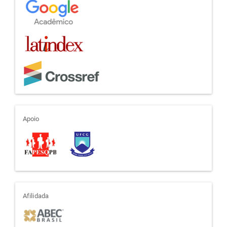
apoio
Apoio
afiliada
Afilidada