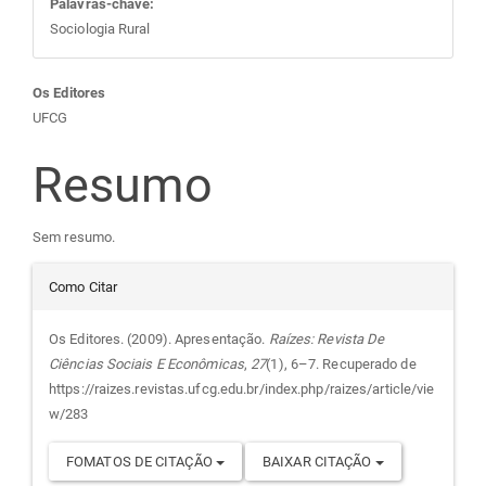
Palavras-chave:
Sociologia Rural
Conteúdo
Os Editores
UFCG
do
Resumo
artigo
Sem resumo.
principal
Detalhes
Como Citar
do
Os Editores. (2009). Apresentação.
Raízes: Revista De
Ciências Sociais E Econômicas
,
27
(1), 6–7. Recuperado de
artigo
https://raizes.revistas.ufcg.edu.br/index.php/raizes/article/vie
w/283
FOMATOS DE CITAÇÃO
BAIXAR CITAÇÃO