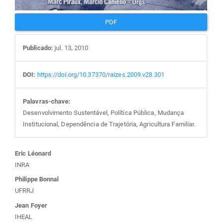
PDF
Publicado:
jul. 13, 2010
DOI:
https://doi.org/10.37370/raizes.2009.v28.301
Palavras-chave:
Desenvolvimento Sustentável, Política Pública, Mudança
Institucional, Dependência de Trajetória, Agricultura Familiar.
Conteúdo
Eric Léonard
INRA
do
Philippe Bonnal
UFRRJ
artigo
Jean Foyer
IHEAL