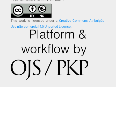
ISSN: 0102-552X. e-ISSN: 2358-8705.
This work is licensed under a
Creative Commons Atribuição-
Uso não-comercial 4.0 Unported License
.