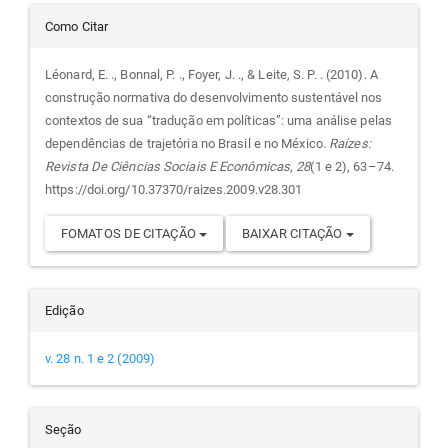
Detalhes
Como Citar
do
Léonard, E. ., Bonnal, P. ., Foyer, J. ., & Leite, S. P. . (2010). A
construção normativa do desenvolvimento sustentável nos
artigo
contextos de sua “tradução em políticas”: uma análise pelas
dependências de trajetória no Brasil e no México.
Raízes:
Revista De Ciências Sociais E Econômicas
,
28
(1 e 2), 63–74.
https://doi.org/10.37370/raizes.2009.v28.301
FOMATOS DE CITAÇÃO
BAIXAR CITAÇÃO
Edição
v. 28 n. 1 e 2 (2009)
Seção