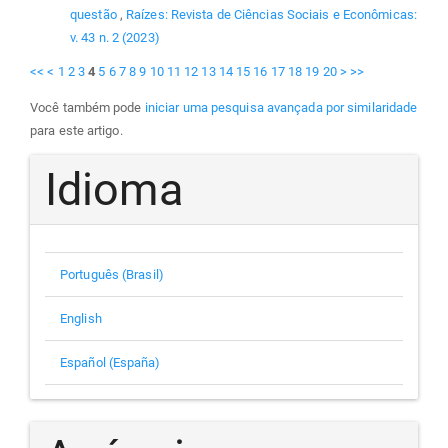
questão
,
Raízes: Revista de Ciências Sociais e Econômicas:
v. 43 n. 2 (2023)
<<
<
1
2
3
4
5
6
7
8
9
10
11
12
13
14
15
16
17
18
19
20
>
>>
Você também pode
iniciar uma pesquisa avançada por similaridade
para este artigo.
Idioma
Português (Brasil)
English
Español (España)