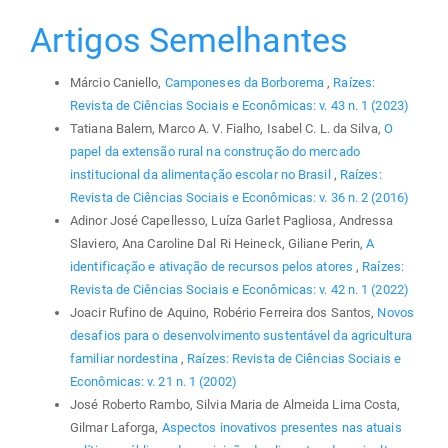
Artigos Semelhantes
Márcio Caniello,
Camponeses da Borborema
,
Raízes:
Revista de Ciências Sociais e Econômicas: v. 43 n. 1 (2023)
Tatiana Balem, Marco A. V. Fialho, Isabel C. L. da Silva,
O
papel da extensão rural na construção do mercado
institucional da alimentação escolar no Brasil
,
Raízes:
Revista de Ciências Sociais e Econômicas: v. 36 n. 2 (2016)
Adinor José Capellesso, Luíza Garlet Pagliosa, Andressa
Slaviero, Ana Caroline Dal Ri Heineck, Giliane Perin,
A
identificação e ativação de recursos pelos atores
,
Raízes:
Revista de Ciências Sociais e Econômicas: v. 42 n. 1 (2022)
Joacir Rufino de Aquino, Robério Ferreira dos Santos,
Novos
desafios para o desenvolvimento sustentável da agricultura
familiar nordestina
,
Raízes: Revista de Ciências Sociais e
Econômicas: v. 21 n. 1 (2002)
José Roberto Rambo, Silvia Maria de Almeida Lima Costa,
Gilmar Laforga,
Aspectos inovativos presentes nas atuais