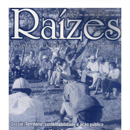
Barra
lateral
de
artigos