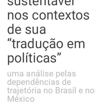
sustentável
nos contextos
de sua
“tradução em
políticas”
uma análise pelas
dependências de
trajetória no Brasil e no
México