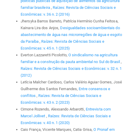
políticas públicas de aquisição de alimentos da agricultura
familiar brasileira
,
Raízes: Revista de Ciências Sociais e
Econômicas: v. 36 n. 2 (2016)
Jhersyka Barros Barreto, Patrícia Hermínio Cunha Feitosa,
Kainara Lira dos Anjos,
Desigualdades socioambientais do
abastecimento de água nas microrregiões de água e esgoto
da Paraíba
,
Raízes: Revista de Ciências Sociais e
Econômicas: v. 45 n. 1 (2025)
Everton Lazzaretti Picolotto,
O sindicalismo na agricultura
familiar e a construção da pauta ambiental no Sul do Brasil
,
Raízes: Revista de Ciências Sociais e Econômicas: v. 32 n. 1
(2012)
Letícia Malcher Cardoso, Carlos Valério Aguiar Gomes, José
Guilherme dos Santos Fernandes,
Entre consensos e
conflitos
,
Raízes: Revista de Ciências Sociais e
Econômicas: v. 43 n. 2 (2023)
Cimone Rozendo, Alexsando Arbarotti,
Entrevista com
Marcel Jollivet
,
Raízes: Revista de Ciências Sociais e
Econômicas: v. 40 n. 1 (2020)
Caio França, Vicente Marques, Catia Grisa,
O Pronaf em