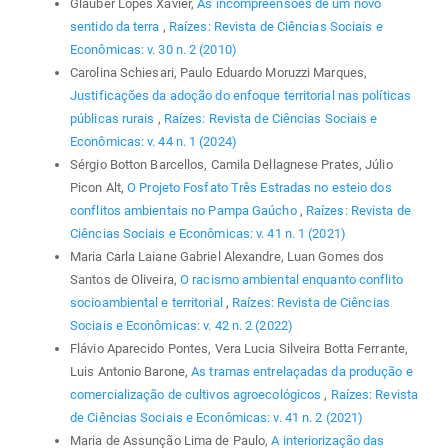
Glauber Lopes Xavier,
As incompreensões de um novo
sentido da terra
,
Raízes: Revista de Ciências Sociais e
Econômicas: v. 30 n. 2 (2010)
Carolina Schiesari, Paulo Eduardo Moruzzi Marques,
Justificações da adoção do enfoque territorial nas políticas
públicas rurais
,
Raízes: Revista de Ciências Sociais e
Econômicas: v. 44 n. 1 (2024)
Sérgio Botton Barcellos, Camila Dellagnese Prates, Júlio
Picon Alt,
O Projeto Fosfato Três Estradas no esteio dos
conflitos ambientais no Pampa Gaúcho
,
Raízes: Revista de
Ciências Sociais e Econômicas: v. 41 n. 1 (2021)
Maria Carla Laiane Gabriel Alexandre, Luan Gomes dos
Santos de Oliveira,
O racismo ambiental enquanto conflito
socioambiental e territorial
,
Raízes: Revista de Ciências
Sociais e Econômicas: v. 42 n. 2 (2022)
Flávio Aparecido Pontes, Vera Lucia Silveira Botta Ferrante,
Luis Antonio Barone,
As tramas entrelaçadas da produção e
comercialização de cultivos agroecológicos
,
Raízes: Revista
de Ciências Sociais e Econômicas: v. 41 n. 2 (2021)
Maria de Assunção Lima de Paulo,
A interiorização das