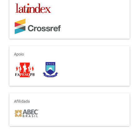
apoio
Apoio
afiliada
Afilidada