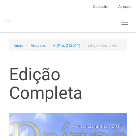
Navegação
Cadastro
Acesso
Principal
Conteúdo
Toggl
principal
naviga
Barra
Lateral
Início
Arquivos
v. 31 n. 2 (2011)
Edição Completa
Edição
Completa
Barra
lateral