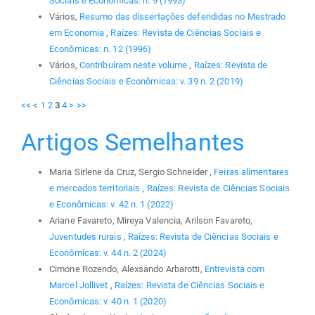
Sociais e Econômicas: n. 9 (1993)
Vários,
Resumo das dissertações defendidas no Mestrado
em Economia
,
Raízes: Revista de Ciências Sociais e
Econômicas: n. 12 (1996)
Vários,
Contribuíram neste volume
,
Raízes: Revista de
Ciências Sociais e Econômicas: v. 39 n. 2 (2019)
<<
<
1
2
3
4
>
>>
Artigos Semelhantes
Maria Sirlene da Cruz, Sergio Schneider ,
Feiras alimentares
e mercados territoriais
,
Raízes: Revista de Ciências Sociais
e Econômicas: v. 42 n. 1 (2022)
Ariane Favareto, Mireya Valencia, Arilson Favareto,
Juventudes rurais
,
Raízes: Revista de Ciências Sociais e
Econômicas: v. 44 n. 2 (2024)
Cimone Rozendo, Alexsando Arbarotti,
Entrevista com
Marcel Jollivet
,
Raízes: Revista de Ciências Sociais e
Econômicas: v. 40 n. 1 (2020)