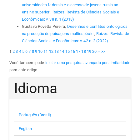
universidades federais e o acesso de jovens rurais ao
ensino superior
,
Raízes: Revista de Ciências Sociais e
Econômicas: v. 38 n. 1 (2018)
Gustavo Rovetta Pereira,
Desenhos e conflitos ontológicos
na produção de paisagens multiespécie
,
Raízes: Revista de
Ciências Sociais e Econômicas: v. 42 n. 2 (2022)
1
2
3
4
5
6
7
8
9
10
11
12
13
14
15
16
17
18
19
20
>
>>
Você também pode
iniciar uma pesquisa avançada por similaridade
para este artigo.
Idioma
Português (Brasil)
English