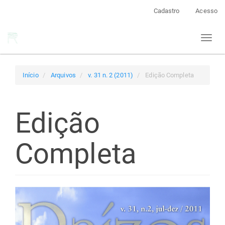
Navegação
Cadastro
Acesso
Principal
Conteúdo
Toggl
principal
naviga
Barra
Lateral
Início
Arquivos
v. 31 n. 2 (2011)
Edição Completa
Edição
Completa
Barra
lateral