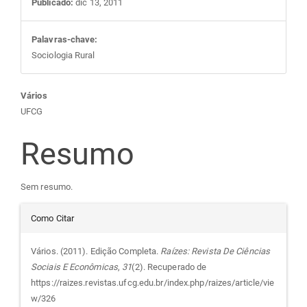
Publicado:
dic 13, 2011
Palavras-chave:
Sociologia Rural
Conteúdo
Vários
UFCG
do
Resumo
artigo
Sem resumo.
principal
Detalhes
Como Citar
do
Vários. (2011). Edição Completa.
Raízes: Revista De Ciências
Sociais E Econômicas
,
31
(2). Recuperado de
artigo
https://raizes.revistas.ufcg.edu.br/index.php/raizes/article/vie
w/326