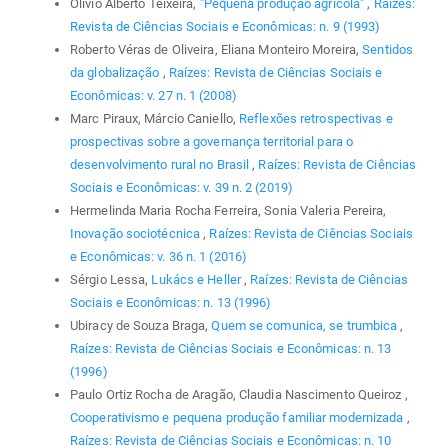
Olívio Alberto Teixeira,
"Pequena produção agrícola"
,
Raízes:
Revista de Ciências Sociais e Econômicas: n. 9 (1993)
Roberto Véras de Oliveira, Eliana Monteiro Moreira,
Sentidos
da globalização
,
Raízes: Revista de Ciências Sociais e
Econômicas: v. 27 n. 1 (2008)
Marc Piraux, Márcio Caniello,
Reflexões retrospectivas e
prospectivas sobre a governança territorial para o
desenvolvimento rural no Brasil
,
Raízes: Revista de Ciências
Sociais e Econômicas: v. 39 n. 2 (2019)
Hermelinda Maria Rocha Ferreira, Sonia Valeria Pereira,
Inovação sociotécnica
,
Raízes: Revista de Ciências Sociais
e Econômicas: v. 36 n. 1 (2016)
Sérgio Lessa,
Lukács e Heller
,
Raízes: Revista de Ciências
Sociais e Econômicas: n. 13 (1996)
Ubiracy de Souza Braga,
Quem se comunica, se trumbica
,
Raízes: Revista de Ciências Sociais e Econômicas: n. 13
(1996)
Paulo Ortiz Rocha de Aragão, Claudia Nascimento Queiroz ,
Cooperativismo e pequena produção familiar modernizada
,
Raízes: Revista de Ciências Sociais e Econômicas: n. 10