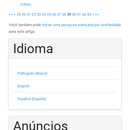
(1994)
<<
<
29
30
31
32
33
34
35
36
37
38
39
40
41
42
43
>
>>
Você também pode
iniciar uma pesquisa avançada por similaridade
para este artigo.
Idioma
Português (Brasil)
English
Español (España)
Anúncios