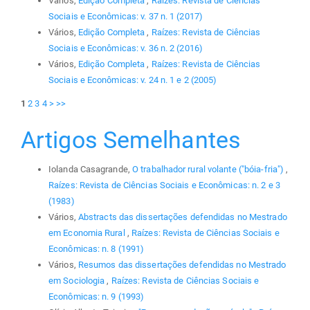
Vários,
Edição Completa
,
Raízes: Revista de Ciências
Sociais e Econômicas: v. 37 n. 1 (2017)
Vários,
Edição Completa
,
Raízes: Revista de Ciências
Sociais e Econômicas: v. 36 n. 2 (2016)
Vários,
Edição Completa
,
Raízes: Revista de Ciências
Sociais e Econômicas: v. 24 n. 1 e 2 (2005)
1
2
3
4
>
>>
Artigos Semelhantes
Iolanda Casagrande,
O trabalhador rural volante ("bóia-fria")
,
Raízes: Revista de Ciências Sociais e Econômicas: n. 2 e 3
(1983)
Vários,
Abstracts das dissertações defendidas no Mestrado
em Economia Rural
,
Raízes: Revista de Ciências Sociais e
Econômicas: n. 8 (1991)
Vários,
Resumos das dissertações defendidas no Mestrado
em Sociologia
,
Raízes: Revista de Ciências Sociais e
Econômicas: n. 9 (1993)