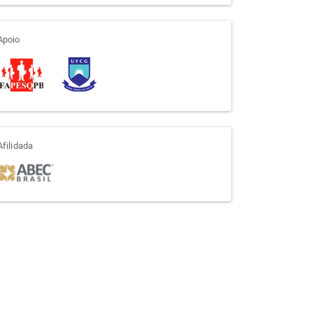
apoio
Apoio
afiliada
Afilidada