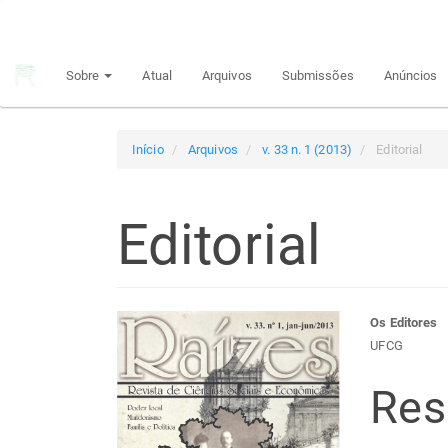
Navegação
Principal
Conteúdo
Sobre
Atual
Arquivos
Submissões
Anúncios
principal
Barra
Lateral
Início
Arquivos
v. 33 n. 1 (2013)
Editorial
Editorial
Barra
Con
Os Editores
UFCG
lateral
do
Re
de
arti