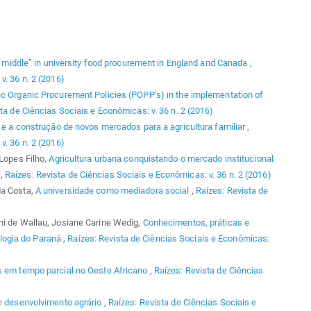
he middle” in university food procurement in England and Canada
,
v. 36 n. 2 (2016)
ic Organic Procurement Policies (POPP’s) in the implementation of
ta de Ciências Sociais e Econômicas: v. 36 n. 2 (2016)
s e a construção de novos mercados para a agricultura familiar
,
v. 36 n. 2 (2016)
 Lopes Filho,
Agricultura urbana conquistando o mercado institucional
R
,
Raízes: Revista de Ciências Sociais e Econômicas: v. 36 n. 2 (2016)
da Costa,
A universidade como mediadora social
,
Raízes: Revista de
ni de Wallau, Josiane Carine Wedig,
Conhecimentos, práticas e
logia do Paraná
,
Raízes: Revista de Ciências Sociais e Econômicas:
s em tempo parcial no Oeste Africano
,
Raízes: Revista de Ciências
e desenvolvimento agrário
,
Raízes: Revista de Ciências Sociais e