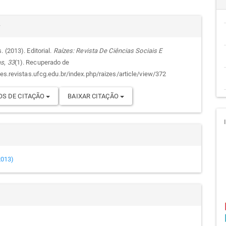
cipal
alhes
r
. (2013). Editorial.
Raízes: Revista De Ciências Sociais E
as
,
33
(1). Recuperado de
go
zes.revistas.ufcg.edu.br/index.php/raizes/article/view/372
S DE CITAÇÃO
BAIXAR CITAÇÃO
(2013)