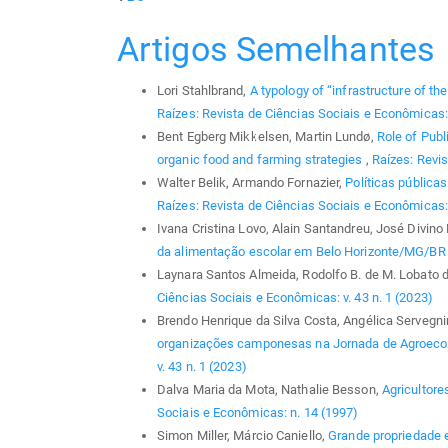
Artigos Semelhantes
Lori Stahlbrand,
A typology of “infrastructure of t
Raízes: Revista de Ciências Sociais e Econômicas: 
Bent Egberg Mikkelsen, Martin Lundø,
Role of Publ
organic food and farming strategies
,
Raízes: Revis
Walter Belik, Armando Fornazier,
Políticas pública
Raízes: Revista de Ciências Sociais e Econômicas: 
Ivana Cristina Lovo, Alain Santandreu, José Divino
da alimentação escolar em Belo Horizonte/MG/B
Laynara Santos Almeida, Rodolfo B. de M. Lobato 
Ciências Sociais e Econômicas: v. 43 n. 1 (2023)
Brendo Henrique da Silva Costa, Angélica Servegni
organizações camponesas na Jornada de Agroeco
v. 43 n. 1 (2023)
Dalva Maria da Mota, Nathalie Besson,
Agricultore
Sociais e Econômicas: n. 14 (1997)
Simon Miller, Márcio Caniello,
Grande propriedade 