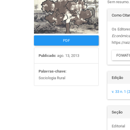
Sem resumo.
artigos
prin
Det
Como Cita
do
Os Editores
Econômic
arti
PDF
https://rai
FOMATO
Publicado:
ago. 13, 2013
Palavras-chave:
Edição
Sociologia Rural
v. 33 n. 1 
Seção
Editorial