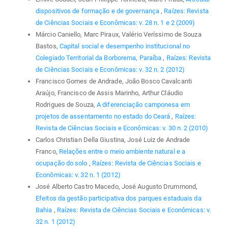
dispositivos de formação e de governança
,
Raízes: Revista
de Ciências Sociais e Econômicas: v. 28 n. 1 e 2 (2009)
Márcio Caniello, Marc Piraux, Valério Veríssimo de Souza
Bastos,
Capital social e desempenho institucional no
Colegiado Territorial da Borborema, Paraíba
,
Raízes: Revista
de Ciências Sociais e Econômicas: v. 32 n. 2 (2012)
Francisco Gomes de Andrade, João Bosco Cavalcanti
Araújo, Francisco de Assis Marinho, Arthur Cláudio
Rodrigues de Souza,
A diferenciação camponesa em
projetos de assentamento no estado do Ceará
,
Raízes:
Revista de Ciências Sociais e Econômicas: v. 30 n. 2 (2010)
Carlos Christian Della Giustina, José Luiz de Andrade
Franco,
Relações entre o meio ambiente natural e a
ocupação do solo
,
Raízes: Revista de Ciências Sociais e
Econômicas: v. 32 n. 1 (2012)
José Alberto Castro Macedo, José Augusto Drummond,
Efeitos da gestão participativa dos parques estaduais da
Bahia
,
Raízes: Revista de Ciências Sociais e Econômicas: v.
32 n. 1 (2012)