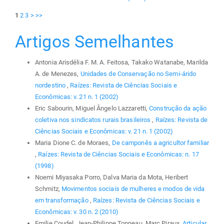
1
2
3
>
>>
Artigos Semelhantes
Antonia Arisdélia F. M. A. Feitosa, Takako Watanabe, Marilda
A. de Menezes,
Unidades de Conservação no Semi-árido
nordestino
,
Raízes: Revista de Ciências Sociais e
Econômicas: v. 21 n. 1 (2002)
Eric Sabourin, Miguel Ângelo Lazzaretti,
Construção da ação
coletiva nos sindicatos rurais brasileiros
,
Raízes: Revista de
Ciências Sociais e Econômicas: v. 21 n. 1 (2002)
Maria Dione C. de Moraes,
De camponês a agricultor familiar
,
Raízes: Revista de Ciências Sociais e Econômicas: n. 17
(1998)
Noemi Miyasaka Porro, Dalva Maria da Mota, Heribert
Schmitz,
Movimentos sociais de mulheres e modos de vida
em transformação
,
Raízes: Revista de Ciências Sociais e
Econômicas: v. 30 n. 2 (2010)
Emilie Coudel, Jean-Philippe Tonneau, Marc Piraux,
Articular