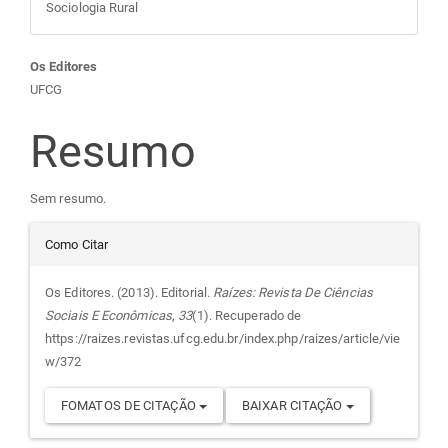
Sociologia Rural
Conteúdo
Os Editores
UFCG
do
Resumo
artigo
Sem resumo.
principal
Detalhes
Como Citar
do
Os Editores. (2013). Editorial.
Raízes: Revista De Ciências
Sociais E Econômicas
,
33
(1). Recuperado de
artigo
https://raizes.revistas.ufcg.edu.br/index.php/raizes/article/vie
w/372
FOMATOS DE CITAÇÃO
BAIXAR CITAÇÃO