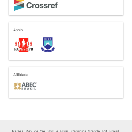
apoio
Apoio
afiliada
Afilidada
Raízes: Rev. de Cie. Soc. e Econ., Campina Grande, PB, Brasil.