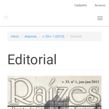
Navegação
Cadastro
Acesso
Principal
Conteúdo
Toggl
principal
naviga
Barra
Lateral
Início
Arquivos
v. 33 n. 1 (2013)
Editorial
Editorial
Barra
lateral
de