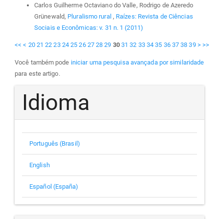
Carlos Guilherme Octaviano do Valle, Rodrigo de Azeredo
Grünewald,
Pluralismo rural
,
Raízes: Revista de Ciências
Sociais e Econômicas: v. 31 n. 1 (2011)
<<
<
20
21
22
23
24
25
26
27
28
29
30
31
32
33
34
35
36
37
38
39
>
>>
Você também pode
iniciar uma pesquisa avançada por similaridade
para este artigo.
Idioma
Português (Brasil)
English
Español (España)